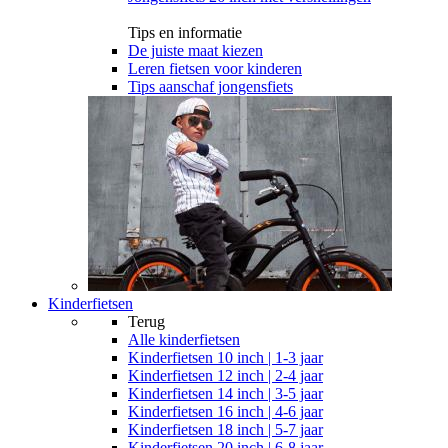
Tips en informatie
De juiste maat kiezen
Leren fietsen voor kinderen
Tips aanschaf jongensfiets
Kinderfietsen
Terug
Alle
kinderfietsen
Kinderfietsen 10 inch | 1-3 jaar
Kinderfietsen 12 inch | 2-4 jaar
Kinderfietsen 14 inch | 3-5 jaar
Kinderfietsen 16 inch | 4-6 jaar
Kinderfietsen 18 inch | 5-7 jaar
Kinderfietsen 20 inch | 6-8 jaar