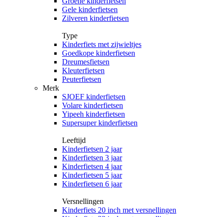
Groene kinderfietsen
Gele kinderfietsen
Zilveren kinderfietsen
Type
Kinderfiets met zijwieltjes
Goedkope kinderfietsen
Dreumesfietsen
Kleuterfietsen
Peuterfietsen
Merk
SJOEF kinderfietsen
Volare kinderfietsen
Yipeeh kinderfietsen
Supersuper kinderfietsen
Leeftijd
Kinderfietsen 2 jaar
Kinderfietsen 3 jaar
Kinderfietsen 4 jaar
Kinderfietsen 5 jaar
Kinderfietsen 6 jaar
Versnellingen
Kinderfiets 20 inch met versnellingen