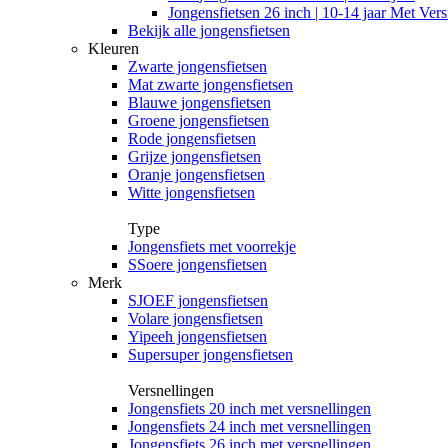
Jongensfietsen 26 inch | 10-14 jaar Met Vers
Bekijk alle jongensfietsen
Kleuren
Zwarte jongensfietsen
Mat zwarte jongensfietsen
Blauwe jongensfietsen
Groene jongensfietsen
Rode jongensfietsen
Grijze jongensfietsen
Oranje jongensfietsen
Witte jongensfietsen
Type
Jongensfiets met voorrekje
SSoere jongensfietsen
Merk
SJOEF jongensfietsen
Volare jongensfietsen
Yipeeh jongensfietsen
Supersuper jongensfietsen
Versnellingen
Jongensfiets 20 inch met versnellingen
Jongensfiets 24 inch met versnellingen
Jongensfiets 26 inch met versnellingen