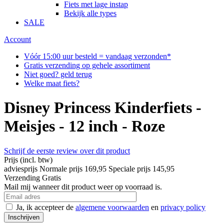
Fiets met lage instap
Bekijk alle types
SALE
Account
Vóór 15:00 uur besteld = vandaag verzonden*
Gratis verzending op gehele assortiment
Niet goed? geld terug
Welke maat fiets?
Disney Princess Kinderfiets -
Meisjes - 12 inch - Roze
Schrijf de eerste review over dit product
Prijs
(incl. btw)
adviesprijs
Normale prijs
169,95
Speciale prijs
145,95
Verzending
Gratis
Mail mij wanneer dit product weer op voorraad is.
Ja, ik accepteer de
algemene voorwaarden
en
privacy policy
Inschrijven