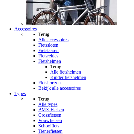
Accessoires
Terug
Alle
accessoires
Fietssloten
Fietstassen
Fietsrekjes
Fietshelmen
Terug
Alle
fietshelmen
Kinder fietshelmen
Fietshoezen
Bekijk alle accessoires
Types
Terug
Alle
types
BMX Fietsen
Crossfietsen
Vouwfietsen
Schoolfiets
Tienerfietsen