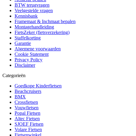
BTW terugvragen
Veelgestelde vragen
Kennisbank
Framemaat & Inchmaat bepalen
Montagehandleiding
FietsZeker (fietsverzekering)
Staffelkorting
Garantie
Algemene voorwaarden
Cookie Statement
Privacy Policy
Disclaimer
Categorieën
Goedkope Kinderfietsen
Beachcruisers
BMX
Crossfietsen
Vouwfietsen
Popal Fietsen
Altec Fietsen
SJOEF Fietsen
Volare Fietsen
Fietsenwinkel