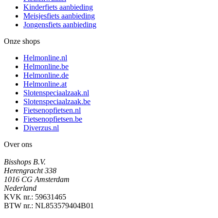
Kinderfiets aanbieding
Meisjesfiets aanbieding
Jongensfiets aanbieding
Onze shops
Helmonline.nl
Helmonline.be
Helmonline.de
Helmonline.at
Slotenspeciaalzaak.nl
Slotenspeciaalzaak.be
Fietsenopfietsen.nl
Fietsenopfietsen.be
Diverzus.nl
Over ons
Bisshops B.V.
Herengracht 338
1016 CG Amsterdam
Nederland
KVK nr.: 59631465
BTW nr.: NL853579404B01