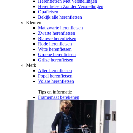
Herenfietsen Met Versnellingen
Herenfietsen Zonder Versnellingen
Opafietsen
Bekijk alle herenfietsen
Kleuren
Mat zwarte herenfietsen
Zwarte herenfietsen
Blauwe herenfietsen
Rode herenfietsen
Witte herenfietsen
Groene herenfietsen
Grijze herenfietsen
Merk
Altec herenfietsen
Popal herenfietsen
Volare herenfietsen
Tips en informatie
Framemaat berekenen