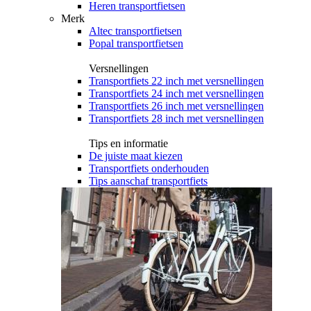
Heren transportfietsen
Merk
Altec transportfietsen
Popal transportfietsen
Versnellingen
Transportfiets 22 inch met versnellingen
Transportfiets 24 inch met versnellingen
Transportfiets 26 inch met versnellingen
Transportfiets 28 inch met versnellingen
Tips en informatie
De juiste maat kiezen
Transportfiets onderhouden
Tips aanschaf transportfiets