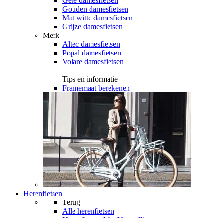
Gele damesfietsen
Gouden damesfietsen
Mat witte damesfietsen
Grijze damesfietsen
Merk
Altec damesfietsen
Popal damesfietsen
Volare damesfietsen
Tips en informatie
Framemaat berekenen
Herenfietsen
Terug
Alle
herenfietsen