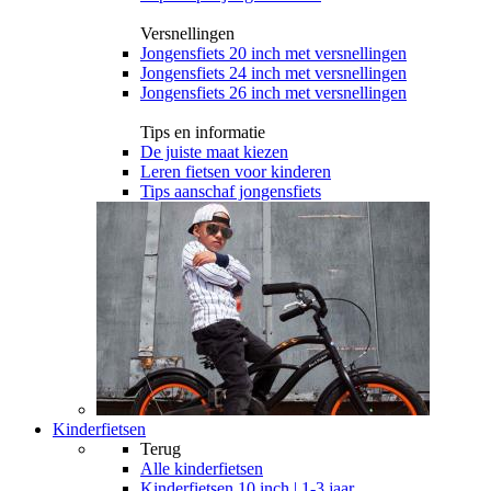
Versnellingen
Jongensfiets 20 inch met versnellingen
Jongensfiets 24 inch met versnellingen
Jongensfiets 26 inch met versnellingen
Tips en informatie
De juiste maat kiezen
Leren fietsen voor kinderen
Tips aanschaf jongensfiets
Kinderfietsen
Terug
Alle
kinderfietsen
Kinderfietsen 10 inch | 1-3 jaar