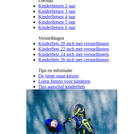
Leeftijd
Kinderfietsen 2 jaar
Kinderfietsen 3 jaar
Kinderfietsen 4 jaar
Kinderfietsen 5 jaar
Kinderfietsen 6 jaar
Versnellingen
Kinderfiets 20 inch met versnellingen
Kinderfiets 22 inch met versnellingen
Kinderfiets 24 inch met versnellingen
Kinderfiets 26 inch met versnellingen
Tips en informatie
De juiste maat kiezen
Leren fietsen voor kinderen
Tips aanschaf kinderfiets