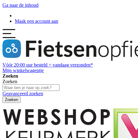
Ga naar de inhoud
Maak een account aan
Vóór
20:00
uur besteld = vandaag verzonden*
Mijn winkelwagentje
Zoeken
Zoeken
Geavanceerd zoeken
Zoeken