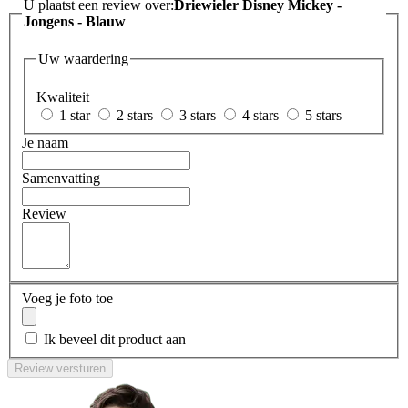
U plaatst een review over:
Driewieler Disney Mickey -
Jongens - Blauw
Uw waardering
Kwaliteit
1 star
2 stars
3 stars
4 stars
5 stars
Je naam
Samenvatting
Review
Voeg je foto toe
Ik beveel dit product aan
Review versturen