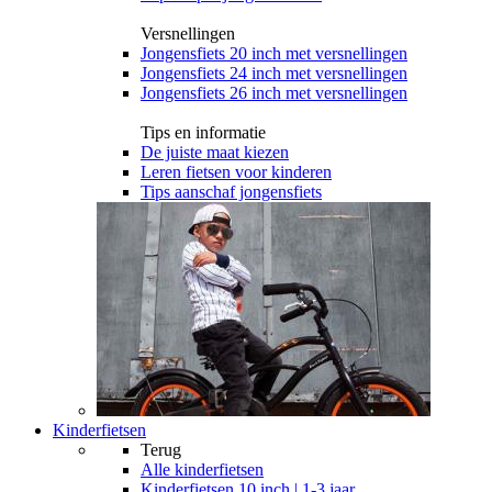
Versnellingen
Jongensfiets 20 inch met versnellingen
Jongensfiets 24 inch met versnellingen
Jongensfiets 26 inch met versnellingen
Tips en informatie
De juiste maat kiezen
Leren fietsen voor kinderen
Tips aanschaf jongensfiets
Kinderfietsen
Terug
Alle
kinderfietsen
Kinderfietsen 10 inch | 1-3 jaar