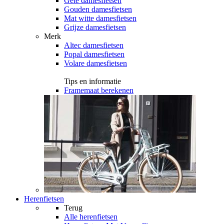
Gele damesfietsen
Gouden damesfietsen
Mat witte damesfietsen
Grijze damesfietsen
Merk
Altec damesfietsen
Popal damesfietsen
Volare damesfietsen
Tips en informatie
Framemaat berekenen
Herenfietsen
Terug
Alle
herenfietsen