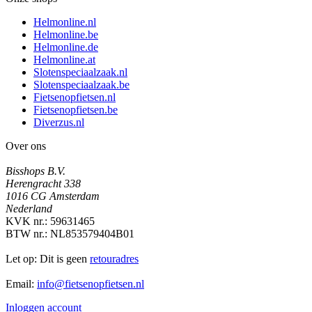
Helmonline.nl
Helmonline.be
Helmonline.de
Helmonline.at
Slotenspeciaalzaak.nl
Slotenspeciaalzaak.be
Fietsenopfietsen.nl
Fietsenopfietsen.be
Diverzus.nl
Over ons
Bisshops B.V.
Herengracht 338
1016 CG Amsterdam
Nederland
KVK nr.: 59631465
BTW nr.: NL853579404B01
Let op: Dit is geen
retouradres
Email:
info@fietsenopfietsen.nl
Inloggen account