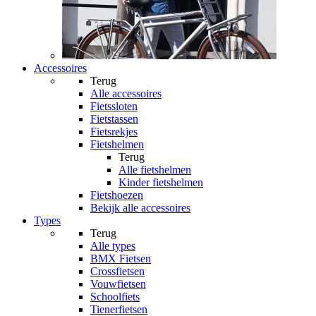
Accessoires
Terug
Alle
accessoires
Fietssloten
Fietstassen
Fietsrekjes
Fietshelmen
Terug
Alle
fietshelmen
Kinder fietshelmen
Fietshoezen
Bekijk alle accessoires
Types
Terug
Alle
types
BMX Fietsen
Crossfietsen
Vouwfietsen
Schoolfiets
Tienerfietsen