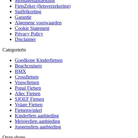
Montagehandleiding
FietsZeker (fietsverzekering)
Staffelkorting
Garantie
Algemene voorwaarden
Cookie Statement
Privacy Policy
Disclaimer
Categorieën
Goedkope Kinderfietsen
Beachcruisers
BMX
Crossfietsen
Vouwfietsen
Popal Fietsen
Altec Fietsen
SJOEF Fietsen
Volare Fietsen
Fietsenwinkel
Kinderfiets aanbieding
Meisjesfiets aanbieding
Jongensfiets aanbieding
Onze shops