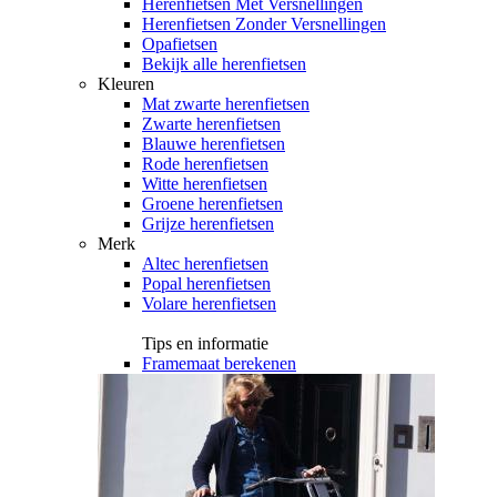
Herenfietsen Met Versnellingen
Herenfietsen Zonder Versnellingen
Opafietsen
Bekijk alle herenfietsen
Kleuren
Mat zwarte herenfietsen
Zwarte herenfietsen
Blauwe herenfietsen
Rode herenfietsen
Witte herenfietsen
Groene herenfietsen
Grijze herenfietsen
Merk
Altec herenfietsen
Popal herenfietsen
Volare herenfietsen
Tips en informatie
Framemaat berekenen