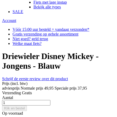
Fiets met lage instap
Bekijk alle types
SALE
Account
Vóór 15:00 uur besteld = vandaag verzonden*
Gratis verzending op gehele assortiment
Niet goed? geld terug
Welke maat fiets?
Driewieler Disney Mickey -
Jongens - Blauw
Schrijf de eerste review over dit product
Prijs
(incl. btw)
adviesprijs
Normale prijs
49,95
Speciale prijs
37,95
Verzending
Gratis
Aantal
Klik en bestel
Op voorraad