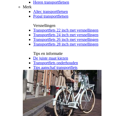
Heren transportfietsen
Merk
Altec transportfietsen
Popal transportfietsen
Versnellingen
Transportfiets 22 inch met versnellingen
Transportfiets 24 inch met versnellingen
Transportfiets 26 inch met versnellingen
Transportfiets 28 inch met versnellingen
Tips en informatie
De juiste maat kiezen
Transportfiets onderhouden
Tips aanschaf transportfiets