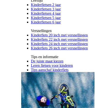
Leeftijd
Kinderfietsen 2 jaar
Kinderfietsen 3 jaar
Kinderfietsen 4 jaar
Kinderfietsen 5 jaar
Kinderfietsen 6 jaar
Versnellingen
Kinderfiets 20 inch met versnellingen
Kinderfiets 22 inch met versnellingen
Kinderfiets 24 inch met versnellingen
Kinderfiets 26 inch met versnellingen
Tips en informatie
De juiste maat kiezen
Leren fietsen voor kinderen
Tips aanschaf kinderfiets