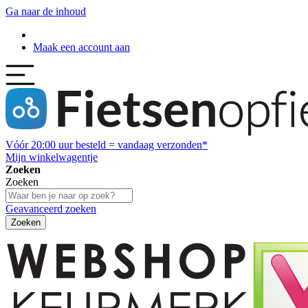
Ga naar de inhoud
Maak een account aan
Vóór
20:00
uur besteld = vandaag verzonden*
Mijn winkelwagentje
Zoeken
Zoeken
Geavanceerd zoeken
Zoeken