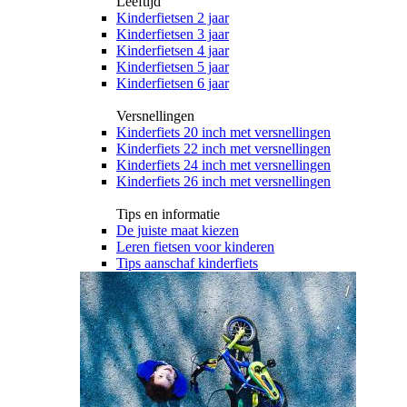
Leeftijd
Kinderfietsen 2 jaar
Kinderfietsen 3 jaar
Kinderfietsen 4 jaar
Kinderfietsen 5 jaar
Kinderfietsen 6 jaar
Versnellingen
Kinderfiets 20 inch met versnellingen
Kinderfiets 22 inch met versnellingen
Kinderfiets 24 inch met versnellingen
Kinderfiets 26 inch met versnellingen
Tips en informatie
De juiste maat kiezen
Leren fietsen voor kinderen
Tips aanschaf kinderfiets