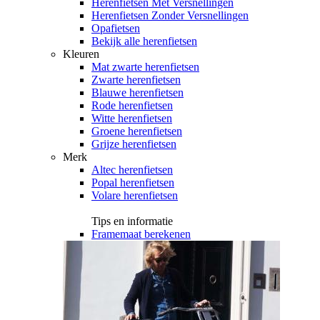
Herenfietsen Met Versnellingen
Herenfietsen Zonder Versnellingen
Opafietsen
Bekijk alle herenfietsen
Kleuren
Mat zwarte herenfietsen
Zwarte herenfietsen
Blauwe herenfietsen
Rode herenfietsen
Witte herenfietsen
Groene herenfietsen
Grijze herenfietsen
Merk
Altec herenfietsen
Popal herenfietsen
Volare herenfietsen
Tips en informatie
Framemaat berekenen