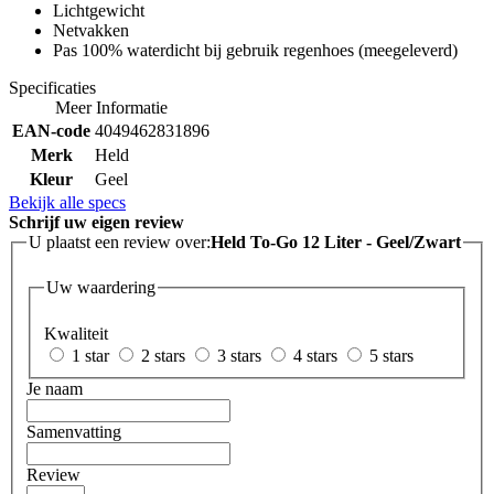
Lichtgewicht
Netvakken
Pas 100% waterdicht bij gebruik regenhoes (meegeleverd)
Specificaties
Meer Informatie
EAN-code
4049462831896
Merk
Held
Kleur
Geel
Bekijk alle specs
Schrijf uw eigen review
U plaatst een review over:
Held To-Go 12 Liter - Geel/Zwart
Uw waardering
Kwaliteit
1 star
2 stars
3 stars
4 stars
5 stars
Je naam
Samenvatting
Review