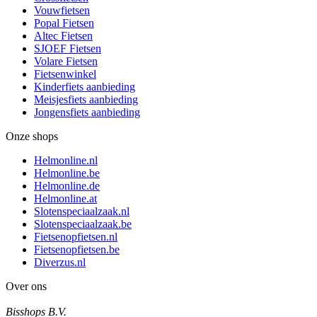
Vouwfietsen
Popal Fietsen
Altec Fietsen
SJOEF Fietsen
Volare Fietsen
Fietsenwinkel
Kinderfiets aanbieding
Meisjesfiets aanbieding
Jongensfiets aanbieding
Onze shops
Helmonline.nl
Helmonline.be
Helmonline.de
Helmonline.at
Slotenspeciaalzaak.nl
Slotenspeciaalzaak.be
Fietsenopfietsen.nl
Fietsenopfietsen.be
Diverzus.nl
Over ons
Bisshops B.V.