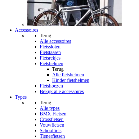
Accessoires
Terug
Alle
accessoires
Fietssloten
Fietstassen
Fietsrekjes
Fietshelmen
Terug
Alle
fietshelmen
Kinder fietshelmen
Fietshoezen
Bekijk alle accessoires
Types
Terug
Alle
types
BMX Fietsen
Crossfietsen
Vouwfietsen
Schoolfiets
Tienerfietsen