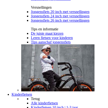
Versnellingen
Jongensfiets 20 inch met versnellingen
Jongensfiets 24 inch met versnellingen
Jongensfiets 26 inch met versnellingen
Tips en informatie
De juiste maat kiezen
Leren fietsen voor kinderen
Tips aanschaf jongensfiets
Kinderfietsen
Terug
Alle
kinderfietsen
Kinderfietsen 10 inch | 1-3 jaar