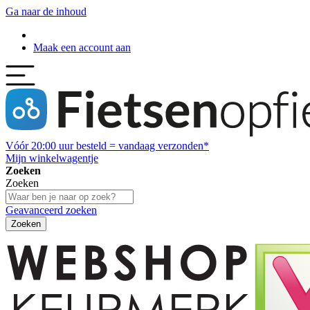
Ga naar de inhoud
Maak een account aan
Vóór
20:00
uur besteld = vandaag verzonden*
Mijn winkelwagentje
Zoeken
Zoeken
Geavanceerd zoeken
Zoeken