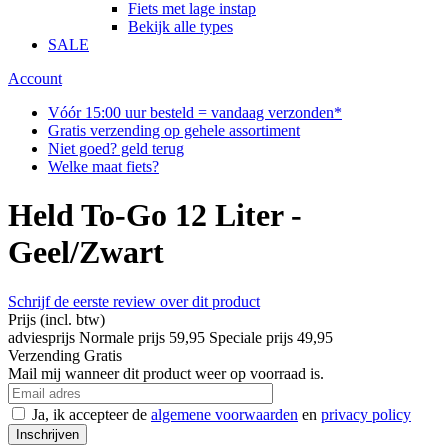
Fiets met lage instap
Bekijk alle types
SALE
Account
Vóór 15:00 uur besteld = vandaag verzonden*
Gratis verzending op gehele assortiment
Niet goed? geld terug
Welke maat fiets?
Held To-Go 12 Liter -
Geel/Zwart
Schrijf de eerste review over dit product
Prijs
(incl. btw)
adviesprijs
Normale prijs
59,95
Speciale prijs
49,95
Verzending
Gratis
Mail mij wanneer dit product weer op voorraad is.
Ja, ik accepteer de
algemene voorwaarden
en
privacy policy
Inschrijven