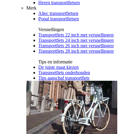
Heren transportfietsen
Merk
Altec transportfietsen
Popal transportfietsen
Versnellingen
Transportfiets 22 inch met versnellingen
Transportfiets 24 inch met versnellingen
Transportfiets 26 inch met versnellingen
Transportfiets 28 inch met versnellingen
Tips en informatie
De juiste maat kiezen
Transportfiets onderhouden
Tips aanschaf transportfiets