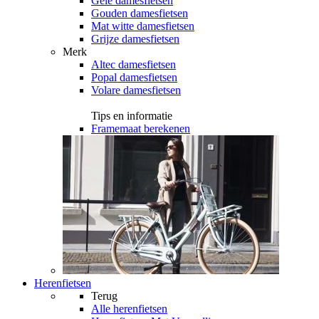
Gele damesfietsen
Gouden damesfietsen
Mat witte damesfietsen
Grijze damesfietsen
Merk
Altec damesfietsen
Popal damesfietsen
Volare damesfietsen
Tips en informatie
Framemaat berekenen
Herenfietsen
Terug
Alle
herenfietsen