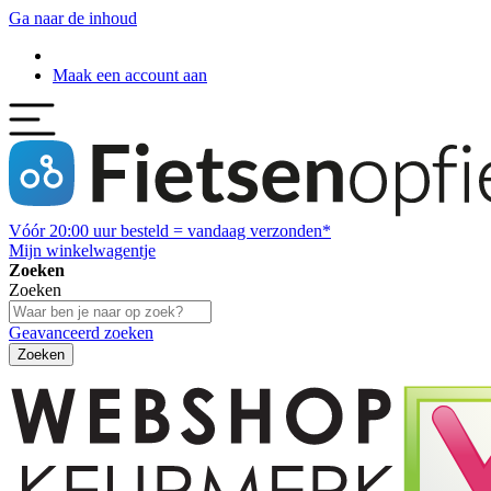
Ga naar de inhoud
Maak een account aan
Vóór
20:00
uur besteld = vandaag verzonden*
Mijn winkelwagentje
Zoeken
Zoeken
Geavanceerd zoeken
Zoeken