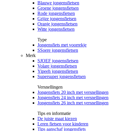
Blauwe jongensfietsen
Groene jongensfietsen
Rode jongensfietsen
Grijze jongensfietsen
Oranje jongensfietsen
Witte jongensfietsen
Type
Jongensfiets met voorrekje
SSoere jongensfietsen
Merk
SJOEF jongensfietsen
Volare jongensfietsen
Yipeeh jongensfietsen
Supersuper jongensfietsen
Versnellingen
Jongensfiets 20 inch met versnellingen
Jongensfiets 24 inch met versnellingen
Jongensfiets 26 inch met versnellingen
Tips en informatie
De juiste maat kiezen
Leren fietsen voor kinderen
Tips aanschaf jongensfiets