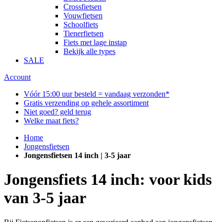
Crossfietsen
Vouwfietsen
Schoolfiets
Tienerfietsen
Fiets met lage instap
Bekijk alle types
SALE
Account
Vóór 15:00 uur besteld = vandaag verzonden*
Gratis verzending op gehele assortiment
Niet goed? geld terug
Welke maat fiets?
Home
Jongensfietsen
Jongensfietsen 14 inch | 3-5 jaar
Jongensfiets 14 inch: voor kids
van 3-5 jaar