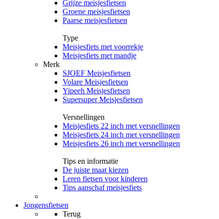
Grijze meisjesfietsen
Groene meisjesfietsen
Paarse meisjesfietsen
Type
Meisjesfiets met voorrekje
Meisjesfiets met mandje
Merk
SJOEF Meisjesfietsen
Volare Meisjesfietsen
Yipeeh Meisjesfietsen
Supersuper Meisjesfietsen
Versnellingen
Meisjesfiets 22 inch met versnellingen
Meisjesfiets 24 inch met versnellingen
Meisjesfiets 26 inch met versnellingen
Tips en informatie
De juiste maat kiezen
Leren fietsen voor kinderen
Tips aanschaf meisjesfiets
Jongensfietsen
Terug