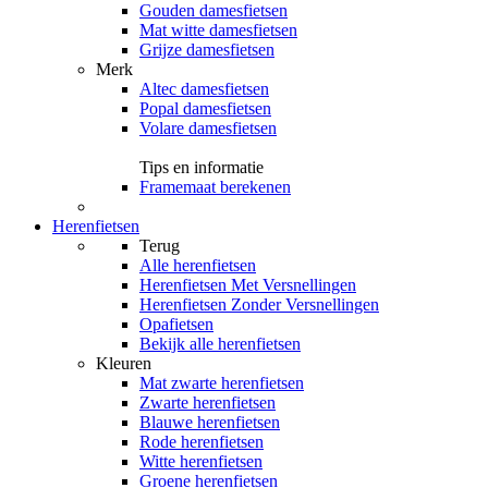
Gouden damesfietsen
Mat witte damesfietsen
Grijze damesfietsen
Merk
Altec damesfietsen
Popal damesfietsen
Volare damesfietsen
Tips en informatie
Framemaat berekenen
Herenfietsen
Terug
Alle
herenfietsen
Herenfietsen Met Versnellingen
Herenfietsen Zonder Versnellingen
Opafietsen
Bekijk alle herenfietsen
Kleuren
Mat zwarte herenfietsen
Zwarte herenfietsen
Blauwe herenfietsen
Rode herenfietsen
Witte herenfietsen
Groene herenfietsen