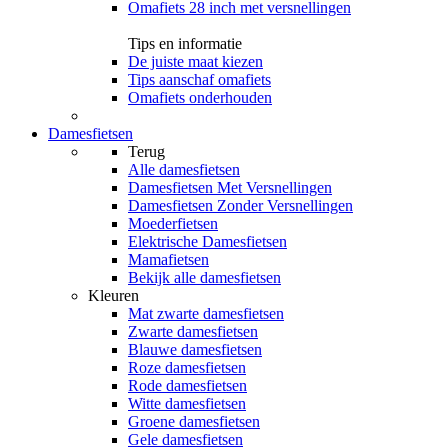
Omafiets 28 inch met versnellingen
Tips en informatie
De juiste maat kiezen
Tips aanschaf omafiets
Omafiets onderhouden
Damesfietsen
Terug
Alle
damesfietsen
Damesfietsen Met Versnellingen
Damesfietsen Zonder Versnellingen
Moederfietsen
Elektrische Damesfietsen
Mamafietsen
Bekijk alle damesfietsen
Kleuren
Mat zwarte damesfietsen
Zwarte damesfietsen
Blauwe damesfietsen
Roze damesfietsen
Rode damesfietsen
Witte damesfietsen
Groene damesfietsen
Gele damesfietsen