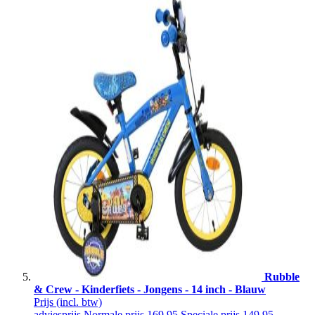
Rubble
& Crew - Kinderfiets - Jongens - 14 inch - Blauw
Prijs
(incl. btw)
adviesprijs
Normale prijs
169,95
Speciale prijs
149,95