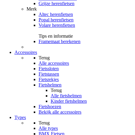
Grijze herenfietsen
Merk
Altec herenfietsen
Popal herenfietsen
Volare herenfietsen
Tips en informatie
Framemaat berekenen
Accessoires
Terug
Alle
accessoires
Fietssloten
Fietstassen
Fietsrekjes
Fietshelmen
Terug
Alle
fietshelmen
Kinder fietshelmen
Fietshoezen
Bekijk alle accessoires
Types
Terug
Alle
types
BMX Fietsen