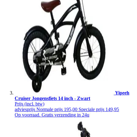
Yipeeh
Cruiser Jongensfiets 14 inch - Zwart
Prijs
(incl. btw)
adviesprijs
Normale prijs
195,00
Speciale prijs
149,95
Op voorraad. Gratis verzending in 24u