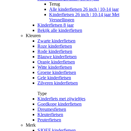
Terug
Alle
kinderfietsen 26 inch | 10-14 jaar
Kinderfietsen 26 inch | 10-14 jaar Met
Versnellingen
Kinderfietsen 8 jaar
Bekijk alle kinderfietsen
Kleuren
Zwarte kinderfietsen
Roze kinderfietsen
Rode kinderfietsen
Blauwe kinderfietsen
Oranje kinderfietsen
Witte kinderfietsen
Groene kinderfietsen
Gele kinderfietsen
Zilveren kinderfietsen
Type
Kinderfiets met zijwieltjes
Goedkope kinderfietsen
Dreumesfietsen
Kleuterfietsen
Peuterfietsen
Merk
SJOEF kinderfietsen