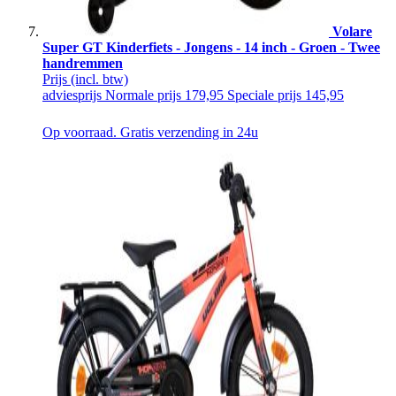
Volare
Super GT Kinderfiets - Jongens - 14 inch - Groen - Twee
handremmen
Prijs
(incl. btw)
adviesprijs
Normale prijs
179,95
Speciale prijs
145,95
Op voorraad. Gratis verzending in 24u