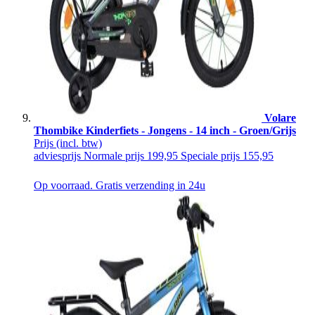
Volare
Thombike Kinderfiets - Jongens - 14 inch - Groen/Grijs
Prijs
(incl. btw)
adviesprijs
Normale prijs
199,95
Speciale prijs
155,95
Op voorraad. Gratis verzending in 24u