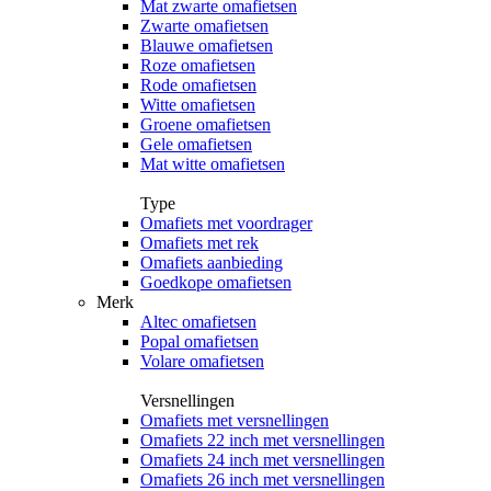
Mat zwarte omafietsen
Zwarte omafietsen
Blauwe omafietsen
Roze omafietsen
Rode omafietsen
Witte omafietsen
Groene omafietsen
Gele omafietsen
Mat witte omafietsen
Type
Omafiets met voordrager
Omafiets met rek
Omafiets aanbieding
Goedkope omafietsen
Merk
Altec omafietsen
Popal omafietsen
Volare omafietsen
Versnellingen
Omafiets met versnellingen
Omafiets 22 inch met versnellingen
Omafiets 24 inch met versnellingen
Omafiets 26 inch met versnellingen