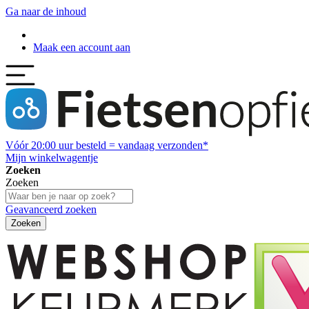
Ga naar de inhoud
Maak een account aan
Vóór
20:00
uur besteld = vandaag verzonden*
Mijn winkelwagentje
Zoeken
Zoeken
Geavanceerd zoeken
Zoeken