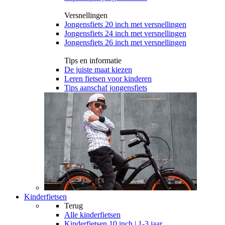
Versnellingen
Jongensfiets 20 inch met versnellingen
Jongensfiets 24 inch met versnellingen
Jongensfiets 26 inch met versnellingen
Tips en informatie
De juiste maat kiezen
Leren fietsen voor kinderen
Tips aanschaf jongensfiets
Kinderfietsen
Terug
Alle
kinderfietsen
Kinderfietsen 10 inch | 1-3 jaar