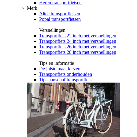
Heren transportfietsen
Merk
Altec transportfietsen
Popal transportfietsen
Versnellingen
Transportfiets 22 inch met versnellingen
Transportfiets 24 inch met versnellingen
Transportfiets 26 inch met versnellingen
Transportfiets 28 inch met versnellingen
Tips en informatie
De juiste maat kiezen
Transportfiets onderhouden
Tips aanschaf transportfiets