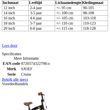
Inchmaat
Leeftijd
Lichaamslengte
Kledingmaat
12 inch
2-4 jaar
+/- 95 cm
90-105
14 inch
3-5 jaar
+/- 100 cm
98-108
16 inch
4-6 jaar
+/- 105 cm
103-118
18 inch
5-7 jaar
+/- 110 cm
110-123
20 inch
6-8 jaar
+/- 115 cm
118-128
Lees door
Specificaties
Meer Informatie
EAN-code
8720574322798-o
Merk
SJOEF
Serie
Cruise
Bekijk alle specs
Voordeelbundels