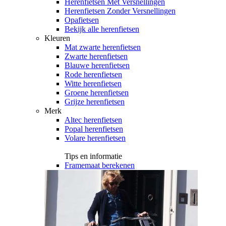
Herenfietsen Met Versnellingen
Herenfietsen Zonder Versnellingen
Opafietsen
Bekijk alle herenfietsen
Kleuren
Mat zwarte herenfietsen
Zwarte herenfietsen
Blauwe herenfietsen
Rode herenfietsen
Witte herenfietsen
Groene herenfietsen
Grijze herenfietsen
Merk
Altec herenfietsen
Popal herenfietsen
Volare herenfietsen
Tips en informatie
Framemaat berekenen