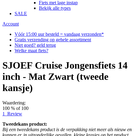
Fiets met lage instap
Bekijk alle types
SALE
Account
Vóór 15:00 uur besteld = vandaag verzonden*
Gratis verzending op gehele assortiment
Niet goed? geld terug
Welke maat fiets?
SJOEF Cruise Jongensfiets 14
inch - Mat Zwart (tweede
kansje)
Waardering:
100
% of
100
1
Review
Tweedekans product:
Bij een tweedekans product is de verpakking niet meer als nieuw en
kunnen er, in uitzonderlijke gevallen, kleine krasjes op het product