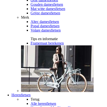
Gele damesfietsen
Gouden damesfietsen
Mat witte damesfietsen
Grijze damesfietsen
Merk
Altec damesfietsen
Popal damesfietsen
Volare damesfietsen
Tips en informatie
Framemaat berekenen
Herenfietsen
Terug
Alle
herenfietsen