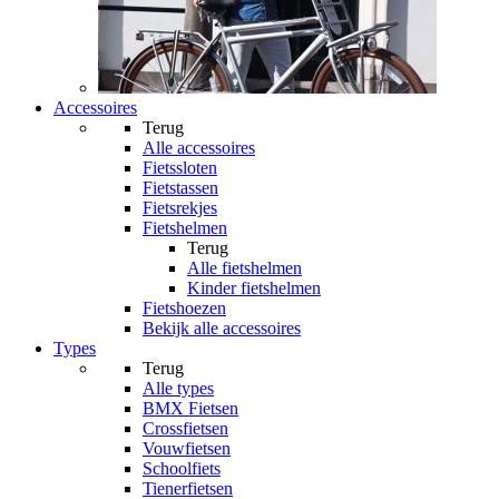
Accessoires
Terug
Alle
accessoires
Fietssloten
Fietstassen
Fietsrekjes
Fietshelmen
Terug
Alle
fietshelmen
Kinder fietshelmen
Fietshoezen
Bekijk alle accessoires
Types
Terug
Alle
types
BMX Fietsen
Crossfietsen
Vouwfietsen
Schoolfiets
Tienerfietsen