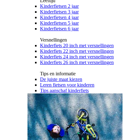
Leeftijd
Kinderfietsen 2 jaar
Kinderfietsen 3 jaar
Kinderfietsen 4 jaar
Kinderfietsen 5 jaar
Kinderfietsen 6 jaar
Versnellingen
Kinderfiets 20 inch met versnellingen
Kinderfiets 22 inch met versnellingen
Kinderfiets 24 inch met versnellingen
Kinderfiets 26 inch met versnellingen
Tips en informatie
De juiste maat kiezen
Leren fietsen voor kinderen
Tips aanschaf kinderfiets