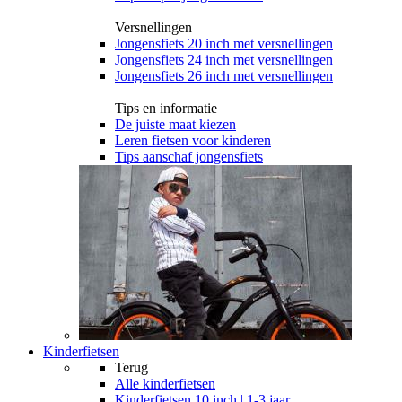
Versnellingen
Jongensfiets 20 inch met versnellingen
Jongensfiets 24 inch met versnellingen
Jongensfiets 26 inch met versnellingen
Tips en informatie
De juiste maat kiezen
Leren fietsen voor kinderen
Tips aanschaf jongensfiets
Kinderfietsen
Terug
Alle
kinderfietsen
Kinderfietsen 10 inch | 1-3 jaar