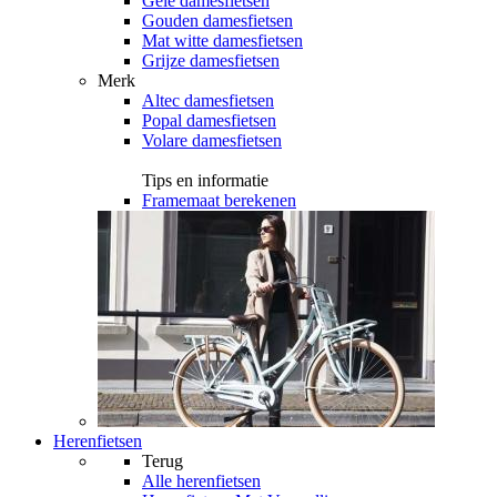
Gele damesfietsen
Gouden damesfietsen
Mat witte damesfietsen
Grijze damesfietsen
Merk
Altec damesfietsen
Popal damesfietsen
Volare damesfietsen
Tips en informatie
Framemaat berekenen
Herenfietsen
Terug
Alle
herenfietsen