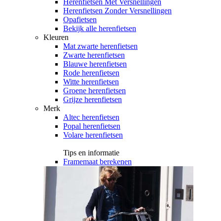
Herenfietsen Met Versnellingen
Herenfietsen Zonder Versnellingen
Opafietsen
Bekijk alle herenfietsen
Kleuren
Mat zwarte herenfietsen
Zwarte herenfietsen
Blauwe herenfietsen
Rode herenfietsen
Witte herenfietsen
Groene herenfietsen
Grijze herenfietsen
Merk
Altec herenfietsen
Popal herenfietsen
Volare herenfietsen
Tips en informatie
Framemaat berekenen