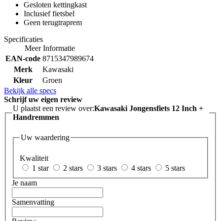
Gesloten kettingkast
Inclusief fietsbel
Geen terugtraprem
Specificaties
Meer Informatie
EAN-code
8715347989674
Merk
Kawasaki
Kleur
Groen
Bekijk alle specs
Schrijf uw eigen review
U plaatst een review over:
Kawasaki Jongensfiets 12 Inch +
Handremmen
Uw waardering
Kwaliteit
1 star
2 stars
3 stars
4 stars
5 stars
Je naam
Samenvatting