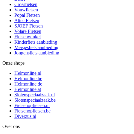
Crossfietsen
Vouwfietsen
Popal Fietsen
Altec Fietsen
SJOEF Fietsen
Volare Fietsen
Fietsenwinkel
Kinderfiets aanbieding
Meisjesfiets aanbieding
Jongensfiets aanbieding
Onze shops
Helmonline.nl
Helmonline.be
Helmonline.de
Helmonline.at
Slotenspeciaalzaak.nl
Slotenspeciaalzaak.be
Fietsenopfietsen.nl
Fietsenopfietsen.be
Diverzus.nl
Over ons