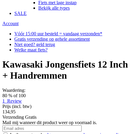
Fiets met lage instap
Bekijk alle types
SALE
Account
Vóór 15:00 uur besteld = vandaag verzonden*
Gratis verzending op gehele assortiment
Niet goed? geld terug
Welke maat fiets?
Kawasaki Jongensfiets 12 Inch
+ Handremmen
Waardering:
80
% of
100
1
Review
Prijs
(incl. btw)
134,95
Verzending
Gratis
Mail mij wanneer dit product weer op voorraad is.