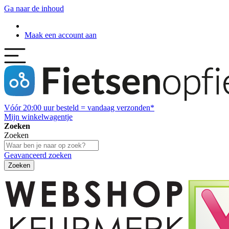
Ga naar de inhoud
Maak een account aan
Vóór
20:00
uur besteld = vandaag verzonden*
Mijn winkelwagentje
Zoeken
Zoeken
Geavanceerd zoeken
Zoeken