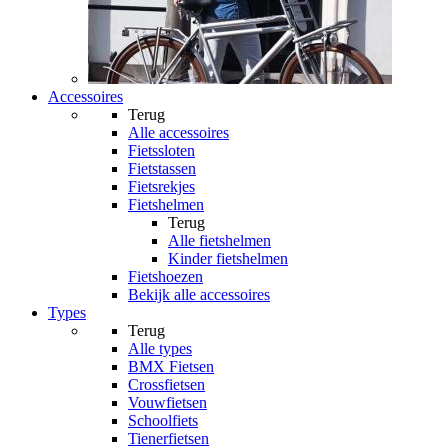
Accessoires
Terug
Alle
accessoires
Fietssloten
Fietstassen
Fietsrekjes
Fietshelmen
Terug
Alle
fietshelmen
Kinder fietshelmen
Fietshoezen
Bekijk alle accessoires
Types
Terug
Alle
types
BMX Fietsen
Crossfietsen
Vouwfietsen
Schoolfiets
Tienerfietsen