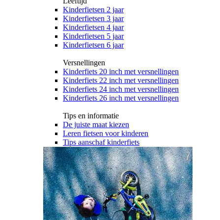
Leeftijd
Kinderfietsen 2 jaar
Kinderfietsen 3 jaar
Kinderfietsen 4 jaar
Kinderfietsen 5 jaar
Kinderfietsen 6 jaar
Versnellingen
Kinderfiets 20 inch met versnellingen
Kinderfiets 22 inch met versnellingen
Kinderfiets 24 inch met versnellingen
Kinderfiets 26 inch met versnellingen
Tips en informatie
De juiste maat kiezen
Leren fietsen voor kinderen
Tips aanschaf kinderfiets