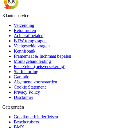
Klantenservice
Verzending
Retourneren
Achteraf betalen
BTW terugvragen
Veelgestelde vragen
Kennisbank
Framemaat & Inchmaat bepalen
Montagehandleiding
FietsZeker (fietsverzekering)
Staffelkorting
Garantie
Algemene voorwaarden
Cookie Statement
Privacy Policy
Disclaimer
Categorieën
Goedkope Kinderfietsen
Beachcruisers
BMX