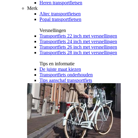
Heren transportfietsen
Merk
Altec transportfietsen
Popal transportfietsen
Versnellingen
Transportfiets 22 inch met versnellingen
Transportfiets 24 inch met versnellingen
Transportfiets 26 inch met versnellingen
Transportfiets 28 inch met versnellingen
Tips en informatie
De juiste maat kiezen
Transportfiets onderhouden
Tips aanschaf transportfiets