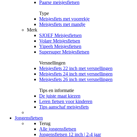
Paarse meisjesfietsen
Type
Meisjesfiets met voorrekje
Meisjesfiets met mandje
Merk
SJOEF Meisjesfietsen
Volare Meisjesfietsen
Yipeeh Meisjesfietsen
Supersuper Meisjesfietsen
Versnellingen
Meisjesfiets 22 inch met versnellingen
Meisjesfiets 24 inch met versnellingen
Meisjesfiets 26 inch met versnellingen
Tips en informatie
De juiste maat kiezen
Leren fietsen voor kinderen
Tips aanschaf meisjesfiets
Jongensfietsen
Terug
Alle
jongensfietsen
Jongensfietsen 12 inch | 2-4 jaar