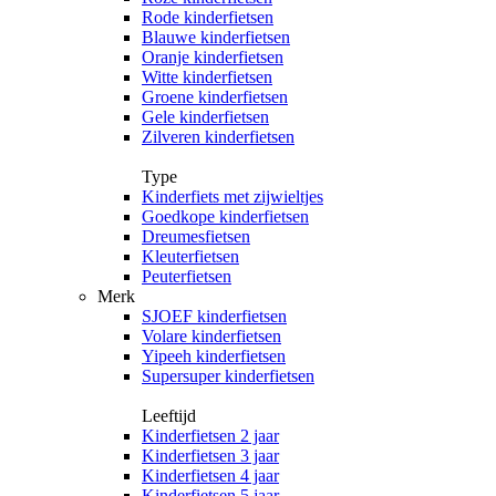
Rode kinderfietsen
Blauwe kinderfietsen
Oranje kinderfietsen
Witte kinderfietsen
Groene kinderfietsen
Gele kinderfietsen
Zilveren kinderfietsen
Type
Kinderfiets met zijwieltjes
Goedkope kinderfietsen
Dreumesfietsen
Kleuterfietsen
Peuterfietsen
Merk
SJOEF kinderfietsen
Volare kinderfietsen
Yipeeh kinderfietsen
Supersuper kinderfietsen
Leeftijd
Kinderfietsen 2 jaar
Kinderfietsen 3 jaar
Kinderfietsen 4 jaar
Kinderfietsen 5 jaar