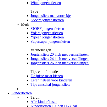
Witte jongensfietsen
Type
Jongensfiets met voorrekje
SSoere jongensfietsen
Merk
SJOEF jongensfietsen
Volare jongensfietsen
Yipeeh jongensfietsen
Supersuper jongensfietsen
Versnellingen
Jongensfiets 20 inch met versnellingen
Jongensfiets 24 inch met versnellingen
Jongensfiets 26 inch met versnellingen
Tips en informatie
De juiste maat kiezen
Leren fietsen voor kinderen
Tips aanschaf jongensfiets
Kinderfietsen
Terug
Alle
kinderfietsen
Kinderfietsen 10 inch | 1-3 jaar