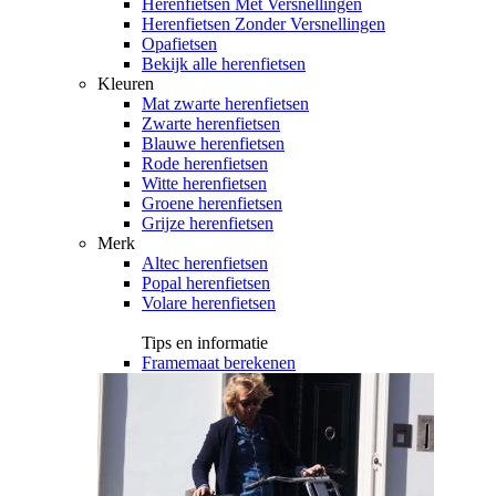
Herenfietsen Met Versnellingen
Herenfietsen Zonder Versnellingen
Opafietsen
Bekijk alle herenfietsen
Kleuren
Mat zwarte herenfietsen
Zwarte herenfietsen
Blauwe herenfietsen
Rode herenfietsen
Witte herenfietsen
Groene herenfietsen
Grijze herenfietsen
Merk
Altec herenfietsen
Popal herenfietsen
Volare herenfietsen
Tips en informatie
Framemaat berekenen