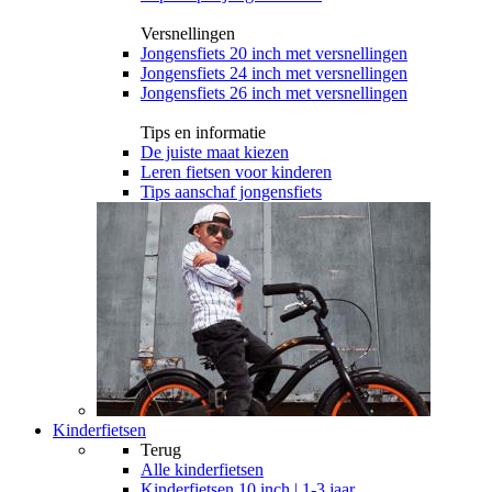
Versnellingen
Jongensfiets 20 inch met versnellingen
Jongensfiets 24 inch met versnellingen
Jongensfiets 26 inch met versnellingen
Tips en informatie
De juiste maat kiezen
Leren fietsen voor kinderen
Tips aanschaf jongensfiets
Kinderfietsen
Terug
Alle
kinderfietsen
Kinderfietsen 10 inch | 1-3 jaar