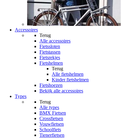
Accessoires
Terug
Alle
accessoires
Fietssloten
Fietstassen
Fietsrekjes
Fietshelmen
Terug
Alle
fietshelmen
Kinder fietshelmen
Fietshoezen
Bekijk alle accessoires
Types
Terug
Alle
types
BMX Fietsen
Crossfietsen
Vouwfietsen
Schoolfiets
Tienerfietsen