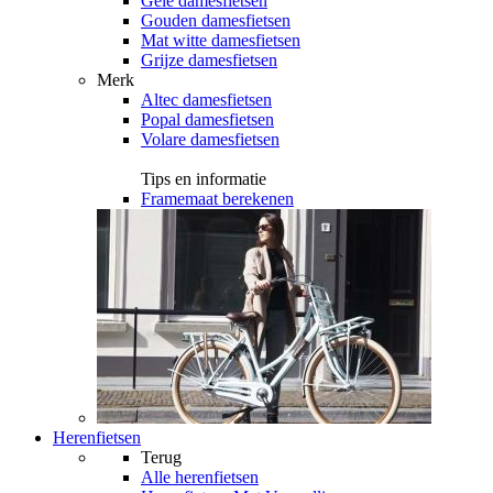
Gele damesfietsen
Gouden damesfietsen
Mat witte damesfietsen
Grijze damesfietsen
Merk
Altec damesfietsen
Popal damesfietsen
Volare damesfietsen
Tips en informatie
Framemaat berekenen
Herenfietsen
Terug
Alle
herenfietsen