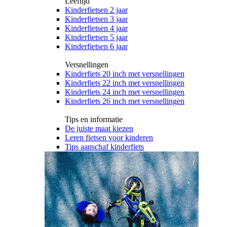
Leeftijd
Kinderfietsen 2 jaar
Kinderfietsen 3 jaar
Kinderfietsen 4 jaar
Kinderfietsen 5 jaar
Kinderfietsen 6 jaar
Versnellingen
Kinderfiets 20 inch met versnellingen
Kinderfiets 22 inch met versnellingen
Kinderfiets 24 inch met versnellingen
Kinderfiets 26 inch met versnellingen
Tips en informatie
De juiste maat kiezen
Leren fietsen voor kinderen
Tips aanschaf kinderfiets