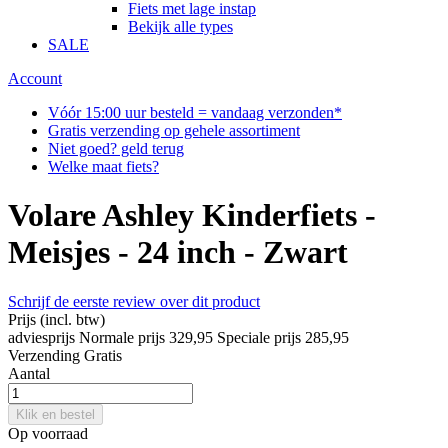
Fiets met lage instap
Bekijk alle types
SALE
Account
Vóór 15:00 uur besteld = vandaag verzonden*
Gratis verzending op gehele assortiment
Niet goed? geld terug
Welke maat fiets?
Volare Ashley Kinderfiets -
Meisjes - 24 inch - Zwart
Schrijf de eerste review over dit product
Prijs
(incl. btw)
adviesprijs
Normale prijs
329,95
Speciale prijs
285,95
Verzending
Gratis
Aantal
Klik en bestel
Op voorraad