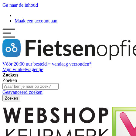
Ga naar de inhoud
Maak een account aan
Vóór
20:00
uur besteld = vandaag verzonden*
Mijn winkelwagentje
Zoeken
Zoeken
Geavanceerd zoeken
Zoeken