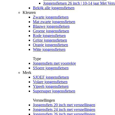
Jongensfietsen 26 inch | 10-14 jaar Met Vers
Bekijk alle jongensfietsen
Kleuren
Zwarte jongensfietsen
Mat zwarte jongensfietsen
Blauwe jongensfietsen
Groene jongensfietsen
Rode jongensfietsen
Grijze jongensfietsen
Oranje jongensfietsen
Witte jongensfietsen
Type
Jongensfiets met voorrekje
SSoere jongensfietsen
Merk
SJOEF jongensfietsen
Volare jongensfietsen
Yipeeh jongensfietsen
Supersuper jongensfietsen
Versnellingen
Jongensfiets 20 inch met versnellingen
Jongensfiets 24 inch met versnellingen
Jongensfiets 26 inch met versnellingen