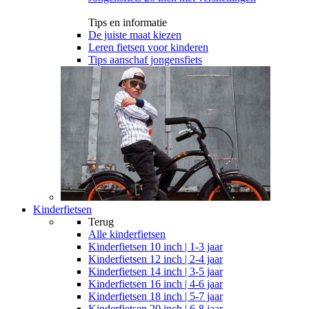
Tips en informatie
De juiste maat kiezen
Leren fietsen voor kinderen
Tips aanschaf jongensfiets
Kinderfietsen
Terug
Alle
kinderfietsen
Kinderfietsen 10 inch | 1-3 jaar
Kinderfietsen 12 inch | 2-4 jaar
Kinderfietsen 14 inch | 3-5 jaar
Kinderfietsen 16 inch | 4-6 jaar
Kinderfietsen 18 inch | 5-7 jaar
Kinderfietsen 20 inch | 6-8 jaar