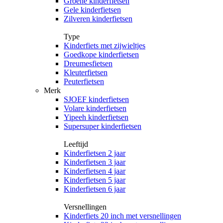
Groene kinderfietsen
Gele kinderfietsen
Zilveren kinderfietsen
Type
Kinderfiets met zijwieltjes
Goedkope kinderfietsen
Dreumesfietsen
Kleuterfietsen
Peuterfietsen
Merk
SJOEF kinderfietsen
Volare kinderfietsen
Yipeeh kinderfietsen
Supersuper kinderfietsen
Leeftijd
Kinderfietsen 2 jaar
Kinderfietsen 3 jaar
Kinderfietsen 4 jaar
Kinderfietsen 5 jaar
Kinderfietsen 6 jaar
Versnellingen
Kinderfiets 20 inch met versnellingen