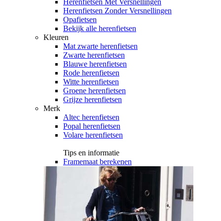
Herenfietsen Met Versnellingen
Herenfietsen Zonder Versnellingen
Opafietsen
Bekijk alle herenfietsen
Kleuren
Mat zwarte herenfietsen
Zwarte herenfietsen
Blauwe herenfietsen
Rode herenfietsen
Witte herenfietsen
Groene herenfietsen
Grijze herenfietsen
Merk
Altec herenfietsen
Popal herenfietsen
Volare herenfietsen
Tips en informatie
Framemaat berekenen