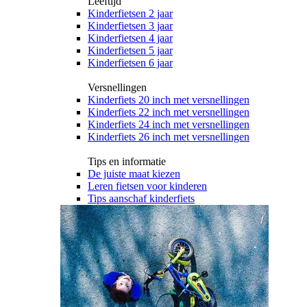
Leeftijd
Kinderfietsen 2 jaar
Kinderfietsen 3 jaar
Kinderfietsen 4 jaar
Kinderfietsen 5 jaar
Kinderfietsen 6 jaar
Versnellingen
Kinderfiets 20 inch met versnellingen
Kinderfiets 22 inch met versnellingen
Kinderfiets 24 inch met versnellingen
Kinderfiets 26 inch met versnellingen
Tips en informatie
De juiste maat kiezen
Leren fietsen voor kinderen
Tips aanschaf kinderfiets