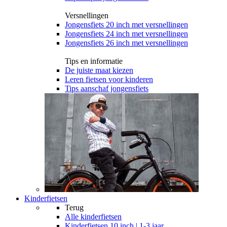
Versnellingen
Jongensfiets 20 inch met versnellingen
Jongensfiets 24 inch met versnellingen
Jongensfiets 26 inch met versnellingen
Tips en informatie
De juiste maat kiezen
Leren fietsen voor kinderen
Tips aanschaf jongensfiets
Kinderfietsen
Terug
Alle
kinderfietsen
Kinderfietsen 10 inch | 1-3 jaar