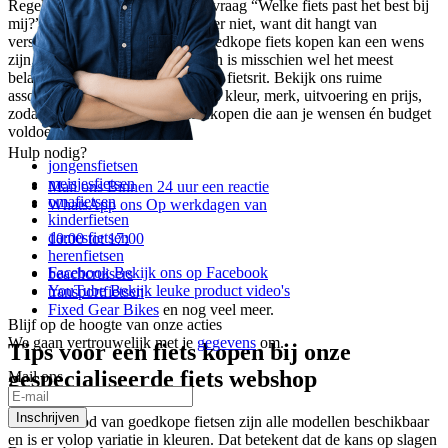
Regelmatig komt ‘ie voorbij; de vraag “Welke fiets past het best bij
mij?”. Een pasklaar antwoord is er niet, want dit hangt van
verschillende factoren af. Een goedkope fiets kopen kan een wens
zijn, maar een fiets op maat kopen is misschien wel het meest
belangrijke voor een comfortabele fietsrit. Bekijk ons ruime
assortiment en selecteer je fiets op kleur, merk, uitvoering en prijs,
zodat je een goedkope fiets kan kopen die aan je wensen én budget
voldoet. Bij ons vind je:
Hulp nodig?
jongensfietsen
meisjesfietsen
Mail ons
Binnen 24 uur een reactie
omafietsen
WhatsApp ons
Op werkdagen van
kinderfietsen
damesfietsen
10:00 tot 17:00
herenfietsen
Facebook
Bekijk ons op Facebook
beachcruisers
YouTube
Bekijk leuke product video's
transportfietsen
Fixed Gear Bikes
en nog veel meer.
Blijf op de hoogte van onze acties
We gaan vertrouwelijk met je
gegevens
om.
Tips voor een fiets kopen bij onze
gespecialiseerde fiets webshop
Mail ons
Inschrijven
In ons aanbod van goedkope fietsen zijn alle modellen beschikbaar
en is er volop variatie in kleuren. Dat betekent dat de kans op slagen