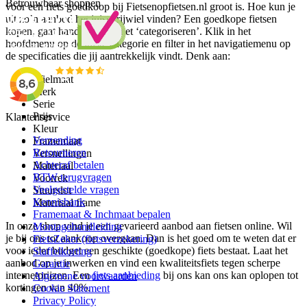
Betrouwbaar shoppen
voor een fiets goedkoop bij Fietsenopfietsen.nl groot is. Hoe kun je
uit zo’n aanbod het juiste rijwiel vinden? Een goedkope fietsen
kopen, gaat hand in hand met ‘categoriseren’. Klik in het
hoofdmenu op de juiste categorie en filter in het navigatiemenu op
de specificaties die jij aantrekkelijk vindt. Denk aan:
Wielmaat
Merk
Serie
Prijs
Klantenservice
Kleur
Verzending
Framemaat
Retourneren
Versnellingen
Achteraf betalen
Materiaal
BTW terugvragen
Voorrek
Veelgestelde vragen
Stuurslot
Kennisbank
Materiaal frame
Framemaat & Inchmaat bepalen
In onze shop vind je een gevarieerd aanbod aan fietsen online. Wil
Montagehandleiding
je bij ons tot aankoop overgaan. Dan is het goed om te weten dat er
FietsZeker (fietsverzekering)
voor ieder budget een geschikte (goedkope) fiets bestaat. Laat het
Staffelkorting
aanbod op je inwerken en vind een kwaliteitsfiets tegen scherpe
Garantie
internetprijzen. Een
fiets aanbieding
bij ons kan ons kan oplopen tot
Algemene voorwaarden
kortingen van 40%.
Cookie Statement
Privacy Policy