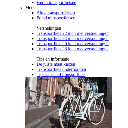
Heren transportfietsen
Merk
Altec transportfietsen
Popal transportfietsen
Versnellingen
Transportfiets 22 inch met versnellingen
Transportfiets 24 inch met versnellingen
Transportfiets 26 inch met versnellingen
Transportfiets 28 inch met versnellingen
Tips en informatie
De juiste maat kiezen
Transportfiets onderhouden
Tips aanschaf transportfiets