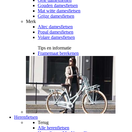
Gele damesfietsen
Gouden damesfietsen
Mat witte damesfietsen
Grijze damesfietsen
Merk
Altec damesfietsen
Popal damesfietsen
Volare damesfietsen
Tips en informatie
Framemaat berekenen
Herenfietsen
Terug
Alle
herenfietsen