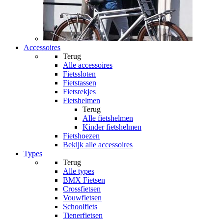
Accessoires
Terug
Alle
accessoires
Fietssloten
Fietstassen
Fietsrekjes
Fietshelmen
Terug
Alle
fietshelmen
Kinder fietshelmen
Fietshoezen
Bekijk alle accessoires
Types
Terug
Alle
types
BMX Fietsen
Crossfietsen
Vouwfietsen
Schoolfiets
Tienerfietsen