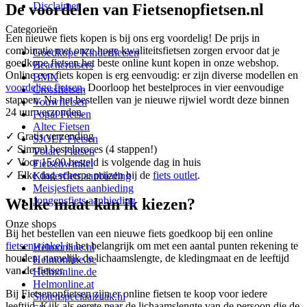
Disclaimer
De voordelen van Fietsenopfietsen.nl
Categorieën
Een nieuwe fiets kopen is bij ons erg voordelig! De prijs in
combinatie met onze hoge kwaliteitsfietsen zorgen ervoor dat je
Goedkope Kinderfietsen
goedkope fietsen het beste online kunt kopen in onze webshop.
Beachcruisers
Online een fiets kopen is erg eenvoudig: er zijn diverse modellen en
BMX
voordelige fietsen
. Doorloop het bestelproces in vier eenvoudige
Crossfietsen
stappen. Na het bestellen van je nieuwe rijwiel wordt deze binnen
Vouwfietsen
24 uur verzonden.
Popal Fietsen
Altec Fietsen
✓ Gratis verzending
SJOEF Fietsen
✓ Simpel bestelproces (4 stappen!)
Volare Fietsen
✓ Voor 15:00 besteld is volgende dag in huis
Fietsenwinkel
✓ Elke dag scherpe prijzen bij de
fiets outlet
.
Kinderfiets aanbieding
Meisjesfiets aanbieding
Jongensfiets aanbieding
Welke maat kan ik kiezen?
Onze shops
Bij het bestellen van een nieuwe fiets goedkoop bij een online
fietsenwinkel
is het belangrijk om met een aantal punten rekening te
Helmonline.nl
houden, namelijk de lichaamslengte, de kledingmaat en de leeftijd
Helmonline.be
van de fietser.
Helmonline.de
Helmonline.at
Bij Fietsenopfietsen zijn er online fietsen te koop voor iedere
Slotenspeciaalzaak.nl
leeftijd. Kijk als eerste naar de lichaamslengte van de persoon die de