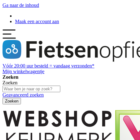
Ga naar de inhoud
Maak een account aan
Vóór
20:00
uur besteld = vandaag verzonden*
Mijn winkelwagentje
Zoeken
Zoeken
Geavanceerd zoeken
Zoeken