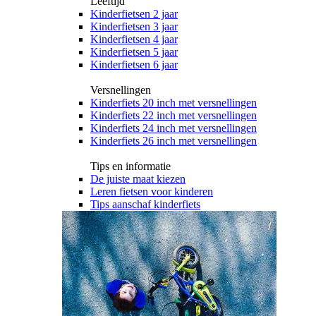
Leeftijd
Kinderfietsen 2 jaar
Kinderfietsen 3 jaar
Kinderfietsen 4 jaar
Kinderfietsen 5 jaar
Kinderfietsen 6 jaar
Versnellingen
Kinderfiets 20 inch met versnellingen
Kinderfiets 22 inch met versnellingen
Kinderfiets 24 inch met versnellingen
Kinderfiets 26 inch met versnellingen
Tips en informatie
De juiste maat kiezen
Leren fietsen voor kinderen
Tips aanschaf kinderfiets