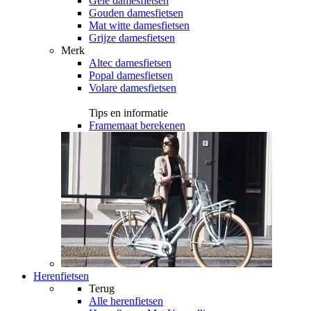
Gele damesfietsen
Gouden damesfietsen
Mat witte damesfietsen
Grijze damesfietsen
Merk
Altec damesfietsen
Popal damesfietsen
Volare damesfietsen
Tips en informatie
Framemaat berekenen
Herenfietsen
Terug
Alle
herenfietsen