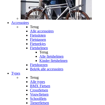
Accessoires
Terug
Alle
accessoires
Fietssloten
Fietstassen
Fietsrekjes
Fietshelmen
Terug
Alle
fietshelmen
Kinder fietshelmen
Fietshoezen
Bekijk alle accessoires
Types
Terug
Alle
types
BMX Fietsen
Crossfietsen
Vouwfietsen
Schoolfiets
Tienerfietsen