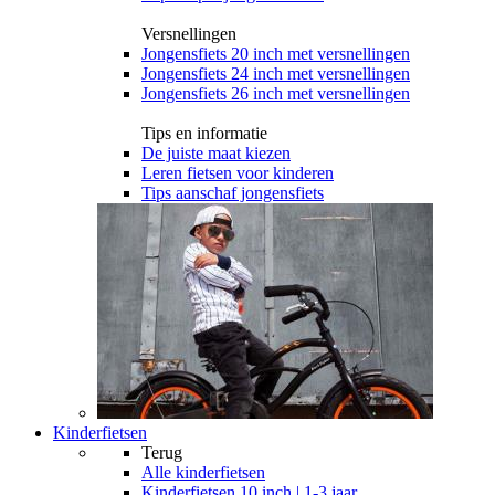
Versnellingen
Jongensfiets 20 inch met versnellingen
Jongensfiets 24 inch met versnellingen
Jongensfiets 26 inch met versnellingen
Tips en informatie
De juiste maat kiezen
Leren fietsen voor kinderen
Tips aanschaf jongensfiets
Kinderfietsen
Terug
Alle
kinderfietsen
Kinderfietsen 10 inch | 1-3 jaar