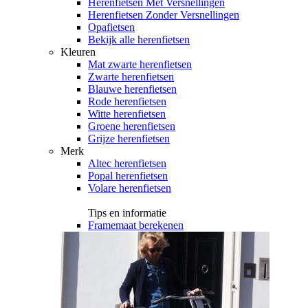
Herenfietsen Met Versnellingen
Herenfietsen Zonder Versnellingen
Opafietsen
Bekijk alle herenfietsen
Kleuren
Mat zwarte herenfietsen
Zwarte herenfietsen
Blauwe herenfietsen
Rode herenfietsen
Witte herenfietsen
Groene herenfietsen
Grijze herenfietsen
Merk
Altec herenfietsen
Popal herenfietsen
Volare herenfietsen
Tips en informatie
Framemaat berekenen