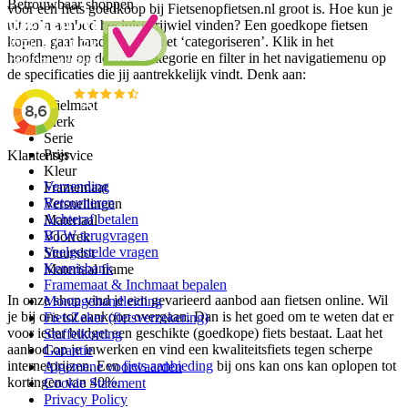
Betrouwbaar shoppen
voor een fiets goedkoop bij Fietsenopfietsen.nl groot is. Hoe kun je
uit zo’n aanbod het juiste rijwiel vinden? Een goedkope fietsen
kopen, gaat hand in hand met ‘categoriseren’. Klik in het
hoofdmenu op de juiste categorie en filter in het navigatiemenu op
de specificaties die jij aantrekkelijk vindt. Denk aan:
Wielmaat
Merk
Serie
Prijs
Klantenservice
Kleur
Verzending
Framemaat
Retourneren
Versnellingen
Achteraf betalen
Materiaal
BTW terugvragen
Voorrek
Veelgestelde vragen
Stuurslot
Kennisbank
Materiaal frame
Framemaat & Inchmaat bepalen
In onze shop vind je een gevarieerd aanbod aan fietsen online. Wil
Montagehandleiding
je bij ons tot aankoop overgaan. Dan is het goed om te weten dat er
FietsZeker (fietsverzekering)
voor ieder budget een geschikte (goedkope) fiets bestaat. Laat het
Staffelkorting
aanbod op je inwerken en vind een kwaliteitsfiets tegen scherpe
Garantie
internetprijzen. Een
fiets aanbieding
bij ons kan ons kan oplopen tot
Algemene voorwaarden
kortingen van 40%.
Cookie Statement
Privacy Policy