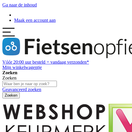
Ga naar de inhoud
Maak een account aan
Vóór
20:00
uur besteld = vandaag verzonden*
Mijn winkelwagentje
Zoeken
Zoeken
Geavanceerd zoeken
Zoeken