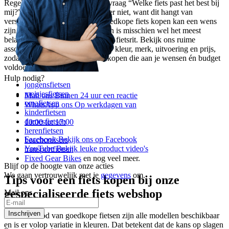
Regelmatig komt ‘ie voorbij; de vraag “Welke fiets past het best bij
mij?”. Een pasklaar antwoord is er niet, want dit hangt van
verschillende factoren af. Een goedkope fiets kopen kan een wens
zijn, maar een fiets op maat kopen is misschien wel het meest
belangrijke voor een comfortabele fietsrit. Bekijk ons ruime
assortiment en selecteer je fiets op kleur, merk, uitvoering en prijs,
zodat je een goedkope fiets kan kopen die aan je wensen én budget
voldoet. Bij ons vind je:
Hulp nodig?
jongensfietsen
meisjesfietsen
Mail ons
Binnen 24 uur een reactie
omafietsen
WhatsApp ons
Op werkdagen van
kinderfietsen
damesfietsen
10:00 tot 17:00
herenfietsen
Facebook
Bekijk ons op Facebook
beachcruisers
YouTube
Bekijk leuke product video's
transportfietsen
Fixed Gear Bikes
en nog veel meer.
Blijf op de hoogte van onze acties
We gaan vertrouwelijk met je
gegevens
om.
Tips voor een fiets kopen bij onze
gespecialiseerde fiets webshop
Mail ons
Inschrijven
In ons aanbod van goedkope fietsen zijn alle modellen beschikbaar
en is er volop variatie in kleuren. Dat betekent dat de kans op slagen