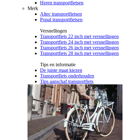
Heren transportfietsen
Merk
Altec transportfietsen
Popal transportfietsen
Versnellingen
Transportfiets 22 inch met versnellingen
Transportfiets 24 inch met versnellingen
Transportfiets 26 inch met versnellingen
Transportfiets 28 inch met versnellingen
Tips en informatie
De juiste maat kiezen
Transportfiets onderhouden
Tips aanschaf transportfiets