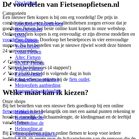
Disclaimer
De voordelen van Fietsenopfietsen.nl
Categorieën
Een nieuwe fiets kopen is bij ons erg voordelig! De prijs in
combinatie met onze hoge kwaliteitsfietsen zorgen ervoor dat je
Goedkope Kinderfietsen
goedkope fietsen het beste online kunt kopen in onze webshop.
Beachcruisers
Online een fiets kopen is erg eenvoudig: er zijn diverse modellen en
BMX
voordelige fietsen
. Doorloop het bestelproces in vier eenvoudige
Crossfietsen
stappen. Na het bestellen van je nieuwe rijwiel wordt deze binnen
Vouwfietsen
24 uur verzonden.
Popal Fietsen
Altec Fietsen
✓ Gratis verzending
SJOEF Fietsen
✓ Simpel bestelproces (4 stappen!)
Volare Fietsen
✓ Voor 15:00 besteld is volgende dag in huis
Fietsenwinkel
✓ Elke dag scherpe prijzen bij de
fiets outlet
.
Kinderfiets aanbieding
Meisjesfiets aanbieding
Jongensfiets aanbieding
Welke maat kan ik kiezen?
Onze shops
Bij het bestellen van een nieuwe fiets goedkoop bij een online
fietsenwinkel
is het belangrijk om met een aantal punten rekening te
Helmonline.nl
houden, namelijk de lichaamslengte, de kledingmaat en de leeftijd
Helmonline.be
van de fietser.
Helmonline.de
Helmonline.at
Bij Fietsenopfietsen zijn er online fietsen te koop voor iedere
Slotenspeciaalzaak.nl
leeftijd. Kijk als eerste naar de lichaamslengte van de persoon die de