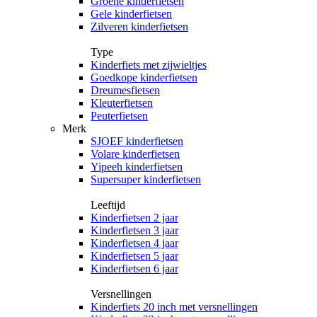
Groene kinderfietsen
Gele kinderfietsen
Zilveren kinderfietsen
Type
Kinderfiets met zijwieltjes
Goedkope kinderfietsen
Dreumesfietsen
Kleuterfietsen
Peuterfietsen
Merk
SJOEF kinderfietsen
Volare kinderfietsen
Yipeeh kinderfietsen
Supersuper kinderfietsen
Leeftijd
Kinderfietsen 2 jaar
Kinderfietsen 3 jaar
Kinderfietsen 4 jaar
Kinderfietsen 5 jaar
Kinderfietsen 6 jaar
Versnellingen
Kinderfiets 20 inch met versnellingen