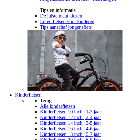
Tips en informatie
De juiste maat kiezen
Leren fietsen voor kinderen
Tips aanschaf jongensfiets
Kinderfietsen
Terug
Alle
kinderfietsen
Kinderfietsen 10 inch | 1-3 jaar
Kinderfietsen 12 inch | 2-4 jaar
Kinderfietsen 14 inch | 3-5 jaar
Kinderfietsen 16 inch | 4-6 jaar
Kinderfietsen 18 inch | 5-7 jaar
Kinderfietsen 20 inch | 6-8 jaar