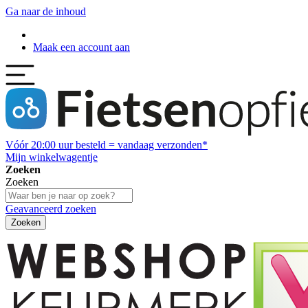
Ga naar de inhoud
Maak een account aan
Vóór
20:00
uur besteld = vandaag verzonden*
Mijn winkelwagentje
Zoeken
Zoeken
Geavanceerd zoeken
Zoeken