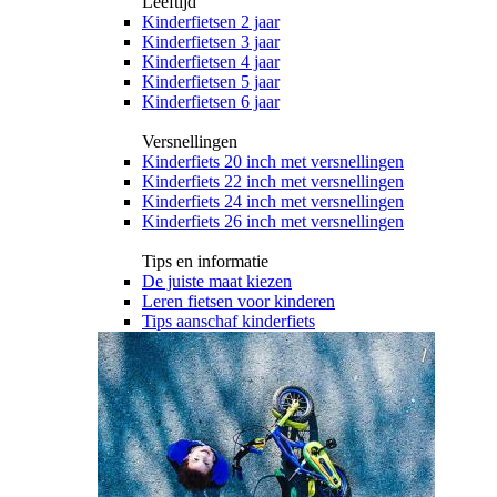
Leeftijd
Kinderfietsen 2 jaar
Kinderfietsen 3 jaar
Kinderfietsen 4 jaar
Kinderfietsen 5 jaar
Kinderfietsen 6 jaar
Versnellingen
Kinderfiets 20 inch met versnellingen
Kinderfiets 22 inch met versnellingen
Kinderfiets 24 inch met versnellingen
Kinderfiets 26 inch met versnellingen
Tips en informatie
De juiste maat kiezen
Leren fietsen voor kinderen
Tips aanschaf kinderfiets