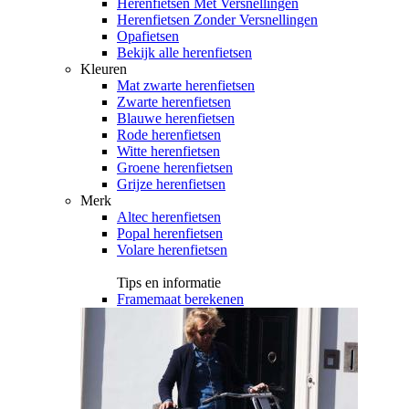
Herenfietsen Met Versnellingen
Herenfietsen Zonder Versnellingen
Opafietsen
Bekijk alle herenfietsen
Kleuren
Mat zwarte herenfietsen
Zwarte herenfietsen
Blauwe herenfietsen
Rode herenfietsen
Witte herenfietsen
Groene herenfietsen
Grijze herenfietsen
Merk
Altec herenfietsen
Popal herenfietsen
Volare herenfietsen
Tips en informatie
Framemaat berekenen