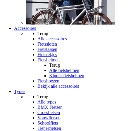
Accessoires
Terug
Alle
accessoires
Fietssloten
Fietstassen
Fietsrekjes
Fietshelmen
Terug
Alle
fietshelmen
Kinder fietshelmen
Fietshoezen
Bekijk alle accessoires
Types
Terug
Alle
types
BMX Fietsen
Crossfietsen
Vouwfietsen
Schoolfiets
Tienerfietsen