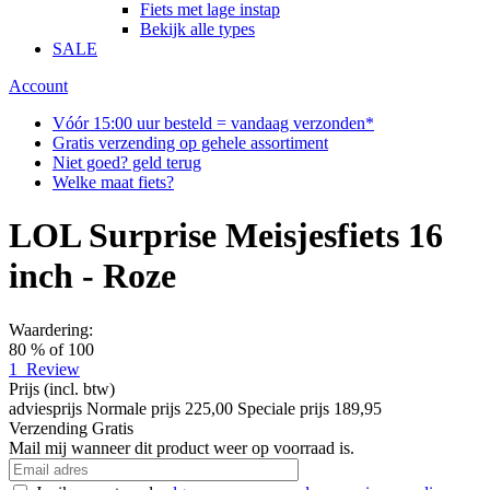
Fiets met lage instap
Bekijk alle types
SALE
Account
Vóór 15:00 uur besteld = vandaag verzonden*
Gratis verzending op gehele assortiment
Niet goed? geld terug
Welke maat fiets?
LOL Surprise Meisjesfiets 16
inch - Roze
Waardering:
80
% of
100
1
Review
Prijs
(incl. btw)
adviesprijs
Normale prijs
225,00
Speciale prijs
189,95
Verzending
Gratis
Mail mij wanneer dit product weer op voorraad is.