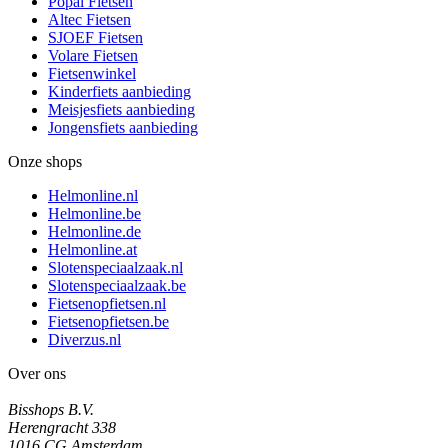
Popal Fietsen
Altec Fietsen
SJOEF Fietsen
Volare Fietsen
Fietsenwinkel
Kinderfiets aanbieding
Meisjesfiets aanbieding
Jongensfiets aanbieding
Onze shops
Helmonline.nl
Helmonline.be
Helmonline.de
Helmonline.at
Slotenspeciaalzaak.nl
Slotenspeciaalzaak.be
Fietsenopfietsen.nl
Fietsenopfietsen.be
Diverzus.nl
Over ons
Bisshops B.V.
Herengracht 338
1016 CG Amsterdam