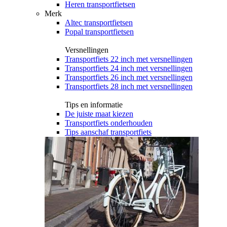
Heren transportfietsen
Merk
Altec transportfietsen
Popal transportfietsen
Versnellingen
Transportfiets 22 inch met versnellingen
Transportfiets 24 inch met versnellingen
Transportfiets 26 inch met versnellingen
Transportfiets 28 inch met versnellingen
Tips en informatie
De juiste maat kiezen
Transportfiets onderhouden
Tips aanschaf transportfiets