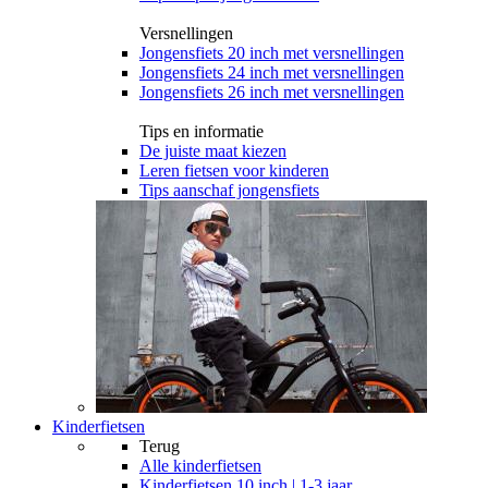
Versnellingen
Jongensfiets 20 inch met versnellingen
Jongensfiets 24 inch met versnellingen
Jongensfiets 26 inch met versnellingen
Tips en informatie
De juiste maat kiezen
Leren fietsen voor kinderen
Tips aanschaf jongensfiets
Kinderfietsen
Terug
Alle
kinderfietsen
Kinderfietsen 10 inch | 1-3 jaar