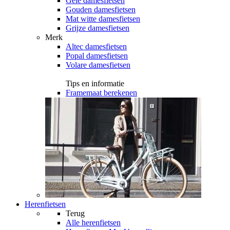
Gele damesfietsen
Gouden damesfietsen
Mat witte damesfietsen
Grijze damesfietsen
Merk
Altec damesfietsen
Popal damesfietsen
Volare damesfietsen
Tips en informatie
Framemaat berekenen
Herenfietsen
Terug
Alle
herenfietsen