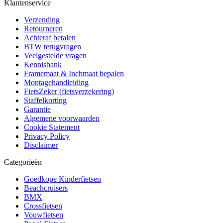
Klantenservice
Verzending
Retourneren
Achteraf betalen
BTW terugvragen
Veelgestelde vragen
Kennisbank
Framemaat & Inchmaat bepalen
Montagehandleiding
FietsZeker (fietsverzekering)
Staffelkorting
Garantie
Algemene voorwaarden
Cookie Statement
Privacy Policy
Disclaimer
Categorieën
Goedkope Kinderfietsen
Beachcruisers
BMX
Crossfietsen
Vouwfietsen