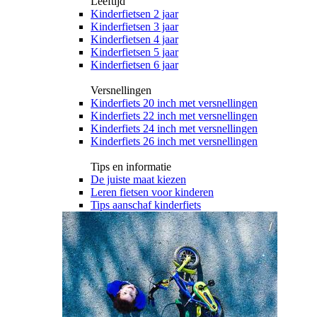
Leeftijd
Kinderfietsen 2 jaar
Kinderfietsen 3 jaar
Kinderfietsen 4 jaar
Kinderfietsen 5 jaar
Kinderfietsen 6 jaar
Versnellingen
Kinderfiets 20 inch met versnellingen
Kinderfiets 22 inch met versnellingen
Kinderfiets 24 inch met versnellingen
Kinderfiets 26 inch met versnellingen
Tips en informatie
De juiste maat kiezen
Leren fietsen voor kinderen
Tips aanschaf kinderfiets