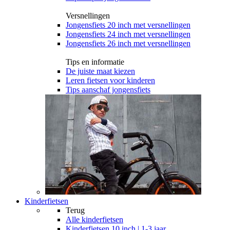
Versnellingen
Jongensfiets 20 inch met versnellingen
Jongensfiets 24 inch met versnellingen
Jongensfiets 26 inch met versnellingen
Tips en informatie
De juiste maat kiezen
Leren fietsen voor kinderen
Tips aanschaf jongensfiets
Kinderfietsen
Terug
Alle
kinderfietsen
Kinderfietsen 10 inch | 1-3 jaar