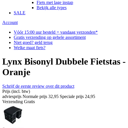
Fiets met lage instap
Bekijk alle types
SALE
Account
Vóór 15:00 uur besteld = vandaag verzonden*
Gratis verzending op gehele assortiment
Niet goed? geld terug
Welke maat fiets?
Lynx Bisonyl Dubbele Fietstas -
Oranje
Schrijf de eerste review over dit product
Prijs
(incl. btw)
adviesprijs
Normale prijs
32,95
Speciale prijs
24,95
Verzending
Gratis