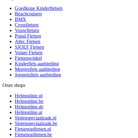
Goedkope Kinderfietsen
Beachcruisers
BMX
Crossfietsen
Vouwfietsen
Popal Fietsen
Altec Fietsen
SJOEF Fietsen
Volare Fietsen
Fietsenwinkel
Kinderfiets aanbieding
Meisjesfiets aanbieding
Jongensfiets aanbieding
Onze shops
Helmonline.nl
Helmonline.be
Helmonline.de
Helmonline.at
Slotenspeciaalzaak.nl
Slotenspeciaalzaak.be
Fietsenopfietsen.nl
Fietsenopfietsen.be