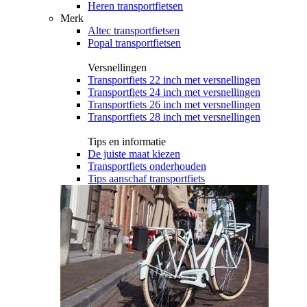
Heren transportfietsen
Merk
Altec transportfietsen
Popal transportfietsen
Versnellingen
Transportfiets 22 inch met versnellingen
Transportfiets 24 inch met versnellingen
Transportfiets 26 inch met versnellingen
Transportfiets 28 inch met versnellingen
Tips en informatie
De juiste maat kiezen
Transportfiets onderhouden
Tips aanschaf transportfiets