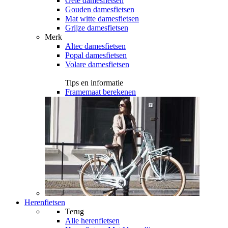
Gele damesfietsen
Gouden damesfietsen
Mat witte damesfietsen
Grijze damesfietsen
Merk
Altec damesfietsen
Popal damesfietsen
Volare damesfietsen
Tips en informatie
Framemaat berekenen
Herenfietsen
Terug
Alle
herenfietsen