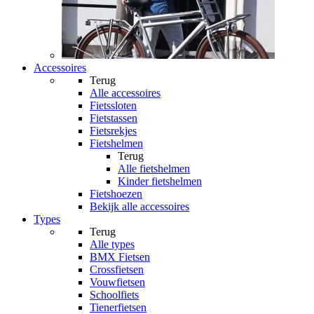
Accessoires
Terug
Alle
accessoires
Fietssloten
Fietstassen
Fietsrekjes
Fietshelmen
Terug
Alle
fietshelmen
Kinder fietshelmen
Fietshoezen
Bekijk alle accessoires
Types
Terug
Alle
types
BMX Fietsen
Crossfietsen
Vouwfietsen
Schoolfiets
Tienerfietsen