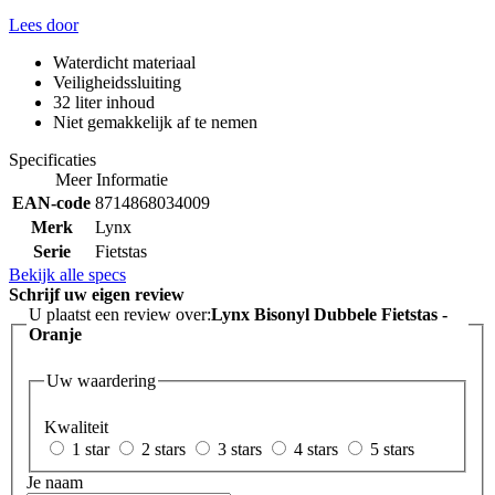
Lees door
Waterdicht materiaal
Veiligheidssluiting
32 liter inhoud
Niet gemakkelijk af te nemen
Specificaties
Meer Informatie
EAN-code
8714868034009
Merk
Lynx
Serie
Fietstas
Bekijk alle specs
Schrijf uw eigen review
U plaatst een review over:
Lynx Bisonyl Dubbele Fietstas -
Oranje
Uw waardering
Kwaliteit
1 star
2 stars
3 stars
4 stars
5 stars
Je naam