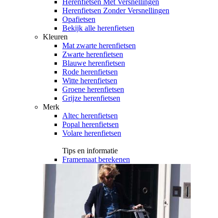
Herenfietsen Met Versnellingen
Herenfietsen Zonder Versnellingen
Opafietsen
Bekijk alle herenfietsen
Kleuren
Mat zwarte herenfietsen
Zwarte herenfietsen
Blauwe herenfietsen
Rode herenfietsen
Witte herenfietsen
Groene herenfietsen
Grijze herenfietsen
Merk
Altec herenfietsen
Popal herenfietsen
Volare herenfietsen
Tips en informatie
Framemaat berekenen