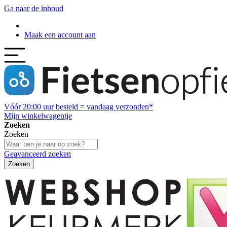
Ga naar de inhoud
Maak een account aan
Vóór
20:00
uur besteld = vandaag verzonden*
Mijn winkelwagentje
Zoeken
Zoeken
Geavanceerd zoeken
Zoeken