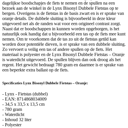
dagelijkse boodschapjes de fiets te nemen en de spullen na een
bezoek aan de winkel in de Lynx Bisonyl Dubbele Fietstas op te
bergen. Overigens is de fietstas in de basis zwart en is er sprake van
oranje details. De dubbele sluiting is bijvoorbeeld in deze kleur
uitgevoerd net als de randen wat voor een origineel contrast zorgt.
Naast dat er boodschappen in kunnen worden opgeborgen, is het
natuurlijk ook handig dat u bijvoorbeeld een tas op de fiets mee kunt
nemen. Om te voorkomen dat de tas zo uit de fietstas getild kan
worden door potentiële dieven, is er sprake van een dubbele sluiting.
Zo vervoert u veilig een tas of andere spullen op de fiets. Het
materiaal is polyester en de Lynx Bisonyl Dubbele Fietstas – Oranje
is waterdicht uitgevoerd. De spullen blijven dan ook droog als het
regent. Het gewicht bedraagt 780 gram en daarmee is er sprake van
een beperkte extra ballast op de fiets.
Specificaties Lynx Bisonyl Dubbele Fietstas – Oranje:
- Lynx - Fietstas (dubbel)
- EAN: 8714868034009
- 34,5 x 33,5 x 13,5 cm
- 780 gram
- Waterdicht
- Inhoud 32 liter
- Polyester