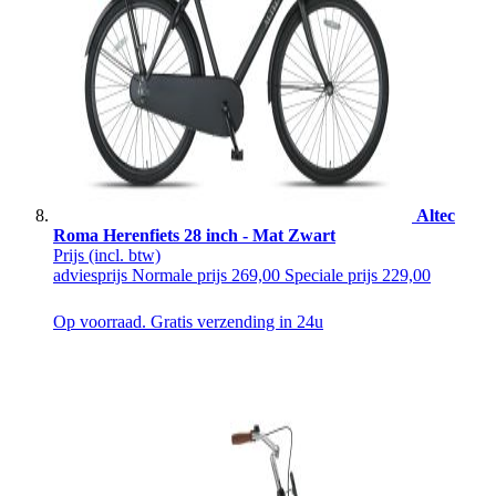
Altec
Roma Herenfiets 28 inch - Mat Zwart
Prijs
(incl. btw)
adviesprijs
Normale prijs
269,00
Speciale prijs
229,00
Op voorraad. Gratis verzending in 24u