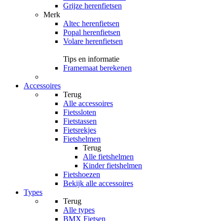
Grijze herenfietsen
Merk
Altec herenfietsen
Popal herenfietsen
Volare herenfietsen
Tips en informatie
Framemaat berekenen
Accessoires
Terug
Alle
accessoires
Fietssloten
Fietstassen
Fietsrekjes
Fietshelmen
Terug
Alle
fietshelmen
Kinder fietshelmen
Fietshoezen
Bekijk alle accessoires
Types
Terug
Alle
types
BMX Fietsen