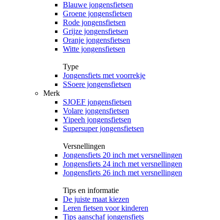
Blauwe jongensfietsen
Groene jongensfietsen
Rode jongensfietsen
Grijze jongensfietsen
Oranje jongensfietsen
Witte jongensfietsen
Type
Jongensfiets met voorrekje
SSoere jongensfietsen
Merk
SJOEF jongensfietsen
Volare jongensfietsen
Yipeeh jongensfietsen
Supersuper jongensfietsen
Versnellingen
Jongensfiets 20 inch met versnellingen
Jongensfiets 24 inch met versnellingen
Jongensfiets 26 inch met versnellingen
Tips en informatie
De juiste maat kiezen
Leren fietsen voor kinderen
Tips aanschaf jongensfiets