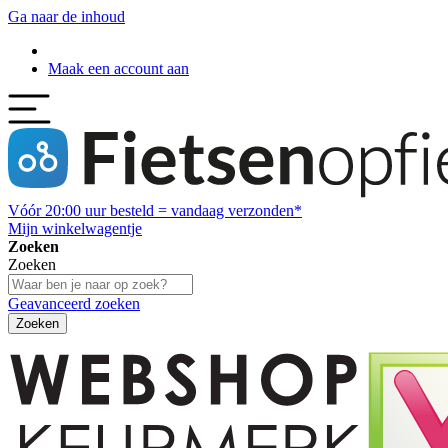
Ga naar de inhoud
Maak een account aan
Vóór
20:00
uur besteld = vandaag verzonden*
Mijn winkelwagentje
Zoeken
Zoeken
Geavanceerd zoeken
Zoeken