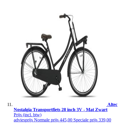
Altec
Nostalgia Transportfiets 28 inch 3V - Mat Zwart
Prijs
(incl. btw)
adviesprijs
Normale prijs
445,00
Speciale prijs
339,00