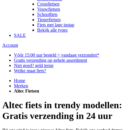
Crossfietsen
Vouwfietsen
Schoolfiets
Tienerfietsen
Fiets met lage instap
Bekijk alle types
SALE
Account
Vóór 15:00 uur besteld = vandaag verzonden*
Gratis verzending op gehele assortiment
Niet goed? geld terug
Welke maat fiets?
Home
Merken
Altec Fietsen
Altec fiets in trendy modellen:
Gratis verzending in 24 uur