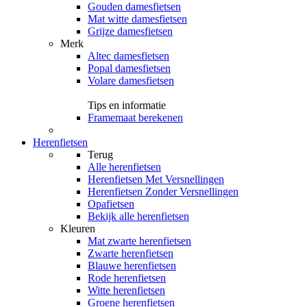
Gouden damesfietsen
Mat witte damesfietsen
Grijze damesfietsen
Merk
Altec damesfietsen
Popal damesfietsen
Volare damesfietsen
Tips en informatie
Framemaat berekenen
Herenfietsen
Terug
Alle
herenfietsen
Herenfietsen Met Versnellingen
Herenfietsen Zonder Versnellingen
Opafietsen
Bekijk alle herenfietsen
Kleuren
Mat zwarte herenfietsen
Zwarte herenfietsen
Blauwe herenfietsen
Rode herenfietsen
Witte herenfietsen
Groene herenfietsen