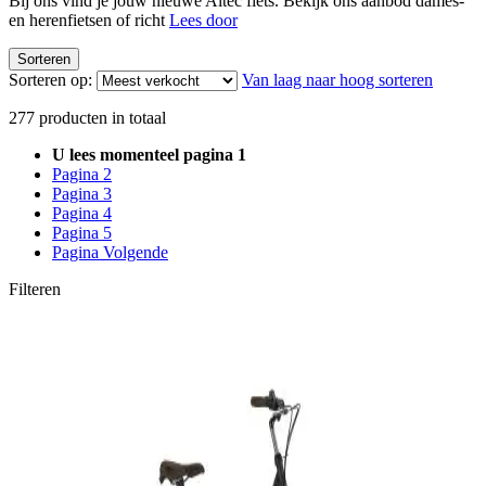
Bij ons vind je jouw nieuwe Altec fiets. Bekijk ons aanbod dames-
en herenfietsen of richt
Lees door
Sorteren
Sorteren op:
Van laag naar hoog sorteren
277
producten in totaal
U lees momenteel pagina
1
Pagina
2
Pagina
3
Pagina
4
Pagina
5
Pagina
Volgende
Filteren