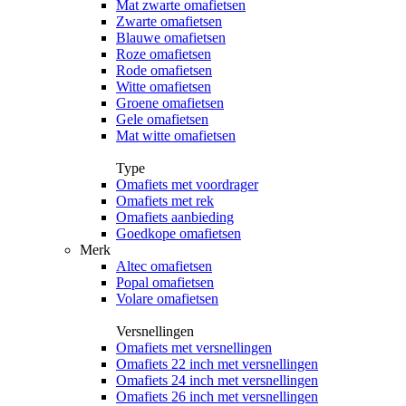
Mat zwarte omafietsen
Zwarte omafietsen
Blauwe omafietsen
Roze omafietsen
Rode omafietsen
Witte omafietsen
Groene omafietsen
Gele omafietsen
Mat witte omafietsen
Type
Omafiets met voordrager
Omafiets met rek
Omafiets aanbieding
Goedkope omafietsen
Merk
Altec omafietsen
Popal omafietsen
Volare omafietsen
Versnellingen
Omafiets met versnellingen
Omafiets 22 inch met versnellingen
Omafiets 24 inch met versnellingen
Omafiets 26 inch met versnellingen