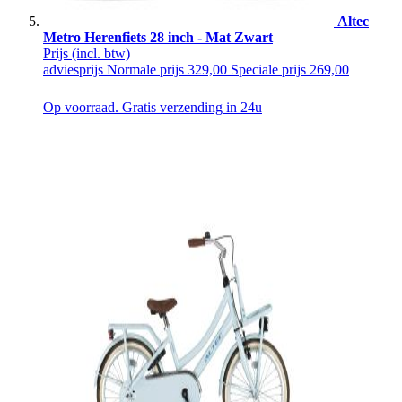
Altec
Metro Herenfiets 28 inch - Mat Zwart
Prijs
(incl. btw)
adviesprijs
Normale prijs
329,00
Speciale prijs
269,00
Op voorraad. Gratis verzending in 24u