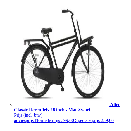
Altec
Classic Herenfiets 28 inch - Mat Zwart
Prijs
(incl. btw)
adviesprijs
Normale prijs
399,00
Speciale prijs
239,00