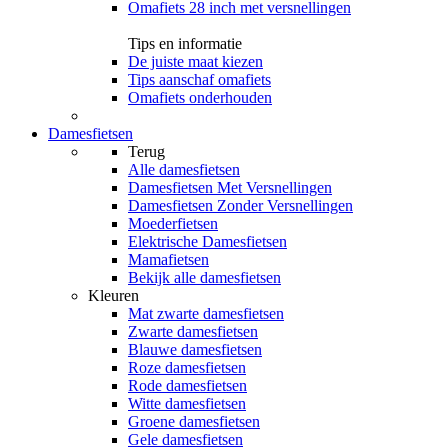
Omafiets 28 inch met versnellingen
Tips en informatie
De juiste maat kiezen
Tips aanschaf omafiets
Omafiets onderhouden
Damesfietsen
Terug
Alle
damesfietsen
Damesfietsen Met Versnellingen
Damesfietsen Zonder Versnellingen
Moederfietsen
Elektrische Damesfietsen
Mamafietsen
Bekijk alle damesfietsen
Kleuren
Mat zwarte damesfietsen
Zwarte damesfietsen
Blauwe damesfietsen
Roze damesfietsen
Rode damesfietsen
Witte damesfietsen
Groene damesfietsen
Gele damesfietsen