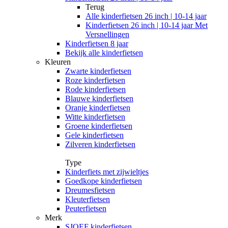
Terug
Alle
kinderfietsen 26 inch | 10-14 jaar
Kinderfietsen 26 inch | 10-14 jaar Met
Versnellingen
Kinderfietsen 8 jaar
Bekijk alle kinderfietsen
Kleuren
Zwarte kinderfietsen
Roze kinderfietsen
Rode kinderfietsen
Blauwe kinderfietsen
Oranje kinderfietsen
Witte kinderfietsen
Groene kinderfietsen
Gele kinderfietsen
Zilveren kinderfietsen
Type
Kinderfiets met zijwieltjes
Goedkope kinderfietsen
Dreumesfietsen
Kleuterfietsen
Peuterfietsen
Merk
SJOEF kinderfietsen