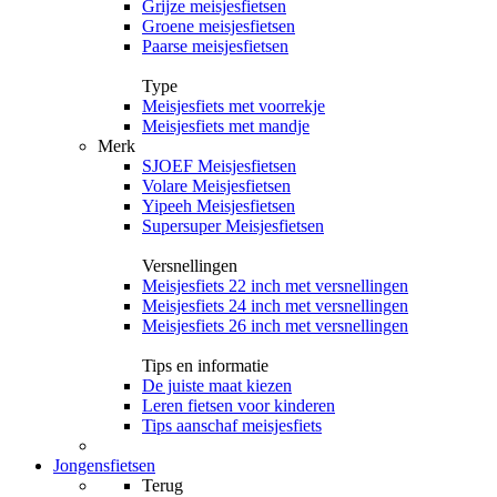
Grijze meisjesfietsen
Groene meisjesfietsen
Paarse meisjesfietsen
Type
Meisjesfiets met voorrekje
Meisjesfiets met mandje
Merk
SJOEF Meisjesfietsen
Volare Meisjesfietsen
Yipeeh Meisjesfietsen
Supersuper Meisjesfietsen
Versnellingen
Meisjesfiets 22 inch met versnellingen
Meisjesfiets 24 inch met versnellingen
Meisjesfiets 26 inch met versnellingen
Tips en informatie
De juiste maat kiezen
Leren fietsen voor kinderen
Tips aanschaf meisjesfiets
Jongensfietsen
Terug