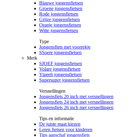
Blauwe jongensfietsen
Groene jongensfietsen
Rode jongensfietsen
Grijze jongensfietsen
Oranje jongensfietsen
Witte jongensfietsen
Type
Jongensfiets met voorrekje
SSoere jongensfietsen
Merk
SJOEF jongensfietsen
Volare jongensfietsen
Yipeeh jongensfietsen
Supersuper jongensfietsen
Versnellingen
Jongensfiets 20 inch met versnellingen
Jongensfiets 24 inch met versnellingen
Jongensfiets 26 inch met versnellingen
Tips en informatie
De juiste maat kiezen
Leren fietsen voor kinderen
Tips aanschaf jongensfiets