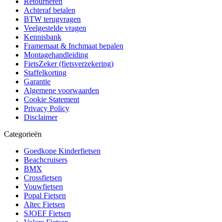
Retourneren
Achteraf betalen
BTW terugvragen
Veelgestelde vragen
Kennisbank
Framemaat & Inchmaat bepalen
Montagehandleiding
FietsZeker (fietsverzekering)
Staffelkorting
Garantie
Algemene voorwaarden
Cookie Statement
Privacy Policy
Disclaimer
Categorieën
Goedkope Kinderfietsen
Beachcruisers
BMX
Crossfietsen
Vouwfietsen
Popal Fietsen
Altec Fietsen
SJOEF Fietsen