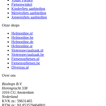
Volare Fietsen
Fietsenwinkel
Kinderfiets aanbieding
Meisjesfiets aanbieding
Jongensfiets aanbieding
Onze shops
Helmonline.nl
Helmonline.be
Helmonline.de
Helmonline.at
Slotenspeciaalzaak.nl
Slotenspeciaalzaak.be
Fietsenopfietsen.nl
Fietsenopfietsen.be
Diverzus.nl
Over ons
Bisshops B.V.
Herengracht 338
1016 CG Amsterdam
Nederland
KVK nr.: 59631465
BTW nr.: NL853579404B01