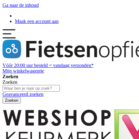
Ga naar de inhoud
Maak een account aan
Vóór
20:00
uur besteld = vandaag verzonden*
Mijn winkelwagentje
Zoeken
Zoeken
Geavanceerd zoeken
Zoeken