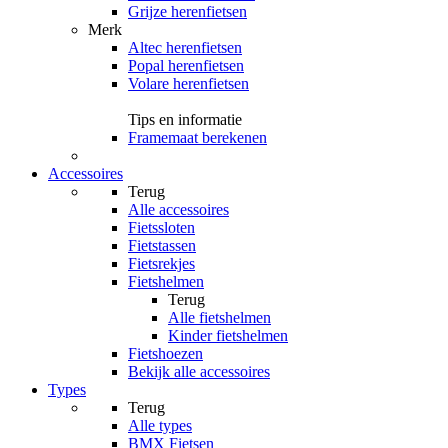
Grijze herenfietsen
Merk
Altec herenfietsen
Popal herenfietsen
Volare herenfietsen
Tips en informatie
Framemaat berekenen
Accessoires
Terug
Alle
accessoires
Fietssloten
Fietstassen
Fietsrekjes
Fietshelmen
Terug
Alle
fietshelmen
Kinder fietshelmen
Fietshoezen
Bekijk alle accessoires
Types
Terug
Alle
types
BMX Fietsen