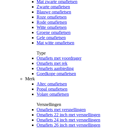
Mat zwarte omafietsen
Zwarte omafietsen
Blauwe omafietsen
Roze omafietsen
Rode omafietsen
Witte omafietsen
Groene omafietsen
Gele omafietsen
Mat witte omafietsen
Type
Omafiets met voordrager
Omafiets met rek
Omafiets aanbieding
Goedkope omafietsen
Merk
Altec omafietsen
Popal omafietsen
Volare omafietsen
Versnellingen
Omafiets met versnellingen
Omafiets 22 inch met versnellingen
Omafiets 24 inch met versnellingen
Omafiets 26 inch met versnellingen