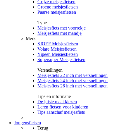
Grijze meisjesfietsen
Groene meisjesfietsen
Paarse meisjesfietsen
Type
Meisjesfiets met voorrekje
Meisjesfiets met mandje
Merk
SJOEF Meisjesfietsen
Volare Meisjesfietsen
Yipeeh Meisjesfietsen
Supersuper Meisjesfietsen
Versnellingen
Meisjesfiets 22 inch met versnellingen
Meisjesfiets 24 inch met versnellingen
Meisjesfiets 26 inch met versnellingen
Tips en informatie
De juiste maat kiezen
Leren fietsen voor kinderen
Tips aanschaf meisjesfiets
Jongensfietsen
Terug