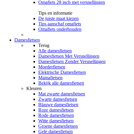
Omafiets 28 inch met versnellingen
Tips en informatie
De juiste maat kiezen
Tips aanschaf omafiets
Omafiets onderhouden
Damesfietsen
Terug
Alle
damesfietsen
Damesfietsen Met Versnellingen
Damesfietsen Zonder Versnellingen
Moederfietsen
Elektrische Damesfietsen
Mamafietsen
Bekijk alle damesfietsen
Kleuren
Mat zwarte damesfietsen
Zwarte damesfietsen
Blauwe damesfietsen
Roze damesfietsen
Rode damesfietsen
Witte damesfietsen
Groene damesfietsen
Gele damesfietsen