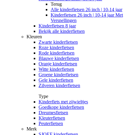
Terug
Alle
kinderfietsen 26 inch | 10-14 jaar
Kinderfietsen 26 inch | 10-14 jaar Met
Versnellingen
Kinderfietsen 8 jaar
Bekijk alle kinderfietsen
Kleuren
Zwarte kinderfietsen
Roze kinderfietsen
Rode kinderfietsen
Blauwe kinderfietsen
Oranje kinderfietsen
Witte kinderfietsen
Groene kinderfietsen
Gele kinderfietsen
Zilveren kinderfietsen
Type
Kinderfiets met zijwieltjes
Goedkope kinderfietsen
Dreumesfietsen
Kleuterfietsen
Peuterfietsen
Merk
SJOEF kinderfietsen