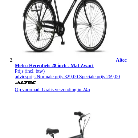
Altec
Metro Herenfiets 28 inch - Mat Zwart
Prijs
(incl. btw)
adviesprijs
Normale prijs
329,00
Speciale prijs
269,00
Op voorraad. Gratis verzending in 24u