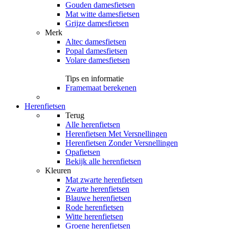
Gouden damesfietsen
Mat witte damesfietsen
Grijze damesfietsen
Merk
Altec damesfietsen
Popal damesfietsen
Volare damesfietsen
Tips en informatie
Framemaat berekenen
Herenfietsen
Terug
Alle
herenfietsen
Herenfietsen Met Versnellingen
Herenfietsen Zonder Versnellingen
Opafietsen
Bekijk alle herenfietsen
Kleuren
Mat zwarte herenfietsen
Zwarte herenfietsen
Blauwe herenfietsen
Rode herenfietsen
Witte herenfietsen
Groene herenfietsen