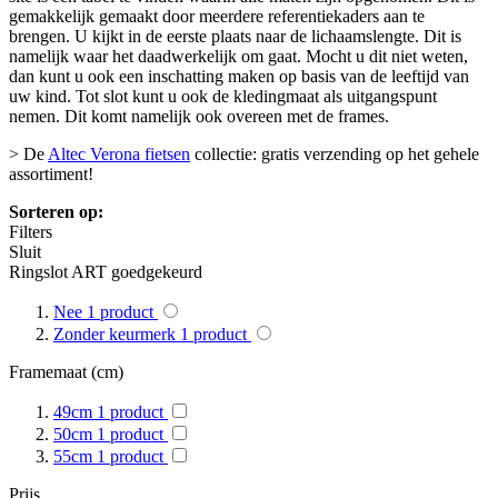
gemakkelijk gemaakt door meerdere referentiekaders aan te
brengen. U kijkt in de eerste plaats naar de lichaamslengte. Dit is
namelijk waar het daadwerkelijk om gaat. Mocht u dit niet weten,
dan kunt u ook een inschatting maken op basis van de leeftijd van
uw kind. Tot slot kunt u ook de kledingmaat als uitgangspunt
nemen. Dit komt namelijk ook overeen met de frames.
> De
Altec Verona fietsen
collectie: gratis verzending op het gehele
assortiment!
Sorteren op:
Filters
Sluit
Ringslot ART goedgekeurd
Nee
1
product
Zonder keurmerk
1
product
Framemaat (cm)
49cm
1
product
50cm
1
product
55cm
1
product
Prijs