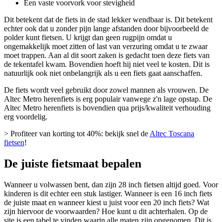
Een vaste voorvork voor stevigheid
Dit betekent dat de fiets in de stad lekker wendbaar is. Dit betekent
echter ook dat u zonder pijn lange afstanden door bijvoorbeeld de
polder kunt fietsen. U krijgt dan geen rugpijn omdat u
ongemakkelijk moet zitten of last van verzuring omdat u te zwaar
moet trappen. Aan al dit soort zaken is gedacht toen deze fiets van
de tekentafel kwam. Bovendien hoeft hij niet veel te kosten. Dit is
natuurlijk ook niet onbelangrijk als u een fiets gaat aanschaffen.
De fiets wordt veel gebruikt door zowel mannen als vrouwen. De
Altec Metro herenfiets is erg populair vanwege z'n lage opstap. De
Altec Metro herenfiets is bovendien qua prijs/kwaliteit verhouding
erg voordelig.
> Profiteer van korting tot 40%: bekijk snel de
Altec Toscana
fietsen
!
De juiste fietsmaat bepalen
Wanneer u volwassen bent, dan zijn 28 inch fietsen altijd goed. Voor
kinderen is dit echter een stuk lastiger. Wanneer is een 16 inch fiets
de juiste maat en wanneer kiest u juist voor een 20 inch fiets? Wat
zijn hiervoor de voorwaarden? Hoe kunt u dit achterhalen. Op de
site is een tabel te vinden waarin alle maten zijn opgenomen. Dit is