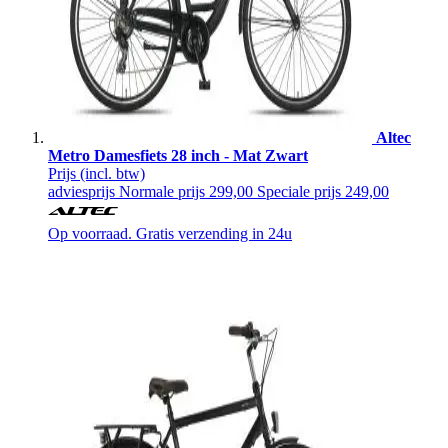
Altec
Metro Damesfiets 28 inch - Mat Zwart
Prijs
(incl. btw)
adviesprijs
Normale prijs
299,00
Speciale prijs
249,00
Op voorraad. Gratis verzending in 24u