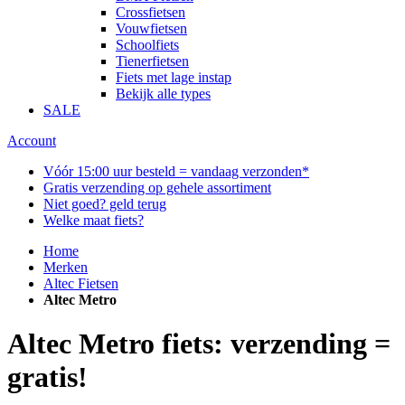
Crossfietsen
Vouwfietsen
Schoolfiets
Tienerfietsen
Fiets met lage instap
Bekijk alle types
SALE
Account
Vóór 15:00 uur besteld = vandaag verzonden*
Gratis verzending op gehele assortiment
Niet goed? geld terug
Welke maat fiets?
Home
Merken
Altec Fietsen
Altec Metro
Altec Metro fiets: verzending =
gratis!