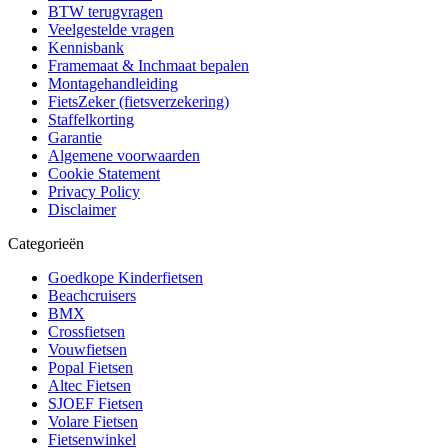
BTW terugvragen
Veelgestelde vragen
Kennisbank
Framemaat & Inchmaat bepalen
Montagehandleiding
FietsZeker (fietsverzekering)
Staffelkorting
Garantie
Algemene voorwaarden
Cookie Statement
Privacy Policy
Disclaimer
Categorieën
Goedkope Kinderfietsen
Beachcruisers
BMX
Crossfietsen
Vouwfietsen
Popal Fietsen
Altec Fietsen
SJOEF Fietsen
Volare Fietsen
Fietsenwinkel