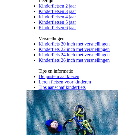
Leeftijd
Kinderfietsen 2 jaar
Kinderfietsen 3 jaar
Kinderfietsen 4 jaar
Kinderfietsen 5 jaar
Kinderfietsen 6 jaar
Versnellingen
Kinderfiets 20 inch met versnellingen
Kinderfiets 22 inch met versnellingen
Kinderfiets 24 inch met versnellingen
Kinderfiets 26 inch met versnellingen
Tips en informatie
De juiste maat kiezen
Leren fietsen voor kinderen
Tips aanschaf kinderfiets