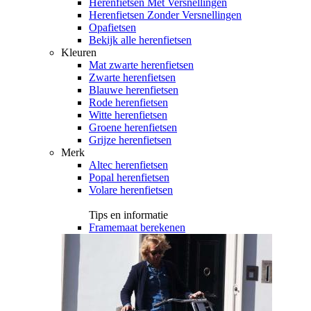
Herenfietsen Met Versnellingen
Herenfietsen Zonder Versnellingen
Opafietsen
Bekijk alle herenfietsen
Kleuren
Mat zwarte herenfietsen
Zwarte herenfietsen
Blauwe herenfietsen
Rode herenfietsen
Witte herenfietsen
Groene herenfietsen
Grijze herenfietsen
Merk
Altec herenfietsen
Popal herenfietsen
Volare herenfietsen
Tips en informatie
Framemaat berekenen