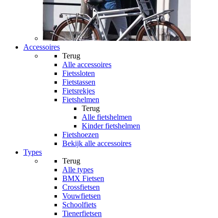
Accessoires
Terug
Alle
accessoires
Fietssloten
Fietstassen
Fietsrekjes
Fietshelmen
Terug
Alle
fietshelmen
Kinder fietshelmen
Fietshoezen
Bekijk alle accessoires
Types
Terug
Alle
types
BMX Fietsen
Crossfietsen
Vouwfietsen
Schoolfiets
Tienerfietsen