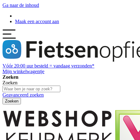
Ga naar de inhoud
Maak een account aan
Vóór
20:00
uur besteld = vandaag verzonden*
Mijn winkelwagentje
Zoeken
Zoeken
Geavanceerd zoeken
Zoeken