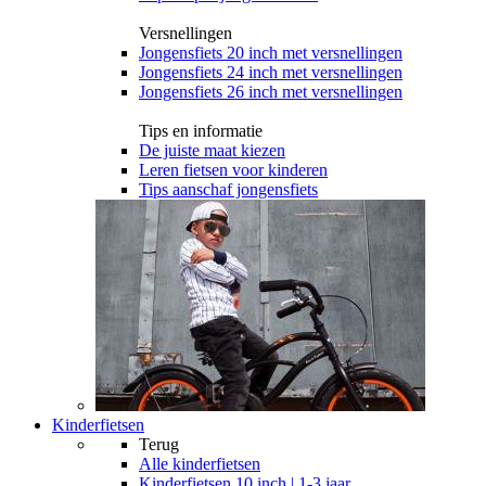
Versnellingen
Jongensfiets 20 inch met versnellingen
Jongensfiets 24 inch met versnellingen
Jongensfiets 26 inch met versnellingen
Tips en informatie
De juiste maat kiezen
Leren fietsen voor kinderen
Tips aanschaf jongensfiets
Kinderfietsen
Terug
Alle
kinderfietsen
Kinderfietsen 10 inch | 1-3 jaar