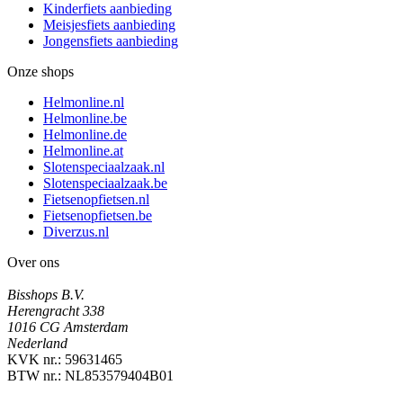
Kinderfiets aanbieding
Meisjesfiets aanbieding
Jongensfiets aanbieding
Onze shops
Helmonline.nl
Helmonline.be
Helmonline.de
Helmonline.at
Slotenspeciaalzaak.nl
Slotenspeciaalzaak.be
Fietsenopfietsen.nl
Fietsenopfietsen.be
Diverzus.nl
Over ons
Bisshops B.V.
Herengracht 338
1016 CG Amsterdam
Nederland
KVK nr.: 59631465
BTW nr.: NL853579404B01