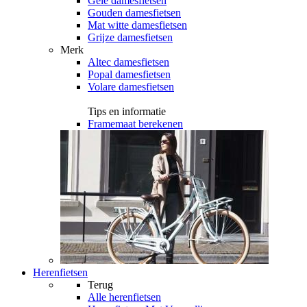
Gele damesfietsen
Gouden damesfietsen
Mat witte damesfietsen
Grijze damesfietsen
Merk
Altec damesfietsen
Popal damesfietsen
Volare damesfietsen
Tips en informatie
Framemaat berekenen
Herenfietsen
Terug
Alle
herenfietsen