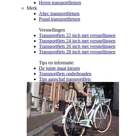
Heren transportfietsen
Merk
Altec transportfietsen
Popal transportfietsen
Versnellingen
Transportfiets 22 inch met versnellingen
Transportfiets 24 inch met versnellingen
Transportfiets 26 inch met versnellingen
Transportfiets 28 inch met versnellingen
Tips en informatie
De juiste maat kiezen
Transportfiets onderhouden
Tips aanschaf transportfiets