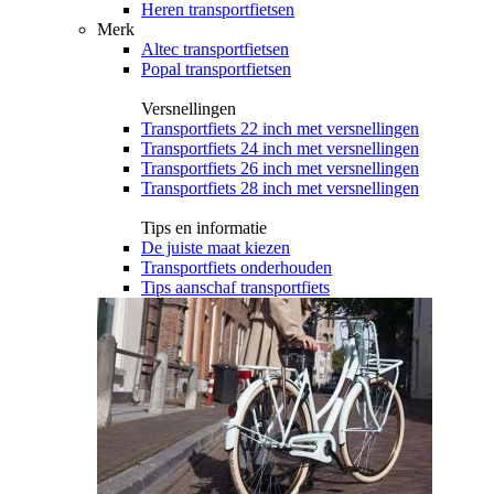
Heren transportfietsen
Merk
Altec transportfietsen
Popal transportfietsen
Versnellingen
Transportfiets 22 inch met versnellingen
Transportfiets 24 inch met versnellingen
Transportfiets 26 inch met versnellingen
Transportfiets 28 inch met versnellingen
Tips en informatie
De juiste maat kiezen
Transportfiets onderhouden
Tips aanschaf transportfiets