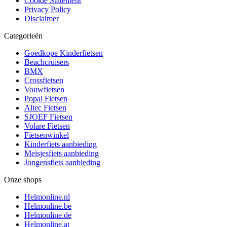
Cookie Statement
Privacy Policy
Disclaimer
Categorieën
Goedkope Kinderfietsen
Beachcruisers
BMX
Crossfietsen
Vouwfietsen
Popal Fietsen
Altec Fietsen
SJOEF Fietsen
Volare Fietsen
Fietsenwinkel
Kinderfiets aanbieding
Meisjesfiets aanbieding
Jongensfiets aanbieding
Onze shops
Helmonline.nl
Helmonline.be
Helmonline.de
Helmonline.at