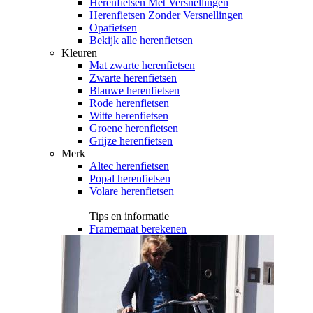
Herenfietsen Met Versnellingen
Herenfietsen Zonder Versnellingen
Opafietsen
Bekijk alle herenfietsen
Kleuren
Mat zwarte herenfietsen
Zwarte herenfietsen
Blauwe herenfietsen
Rode herenfietsen
Witte herenfietsen
Groene herenfietsen
Grijze herenfietsen
Merk
Altec herenfietsen
Popal herenfietsen
Volare herenfietsen
Tips en informatie
Framemaat berekenen