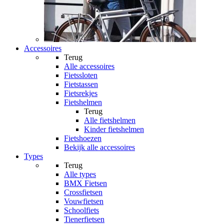
Accessoires
Terug
Alle
accessoires
Fietssloten
Fietstassen
Fietsrekjes
Fietshelmen
Terug
Alle
fietshelmen
Kinder fietshelmen
Fietshoezen
Bekijk alle accessoires
Types
Terug
Alle
types
BMX Fietsen
Crossfietsen
Vouwfietsen
Schoolfiets
Tienerfietsen