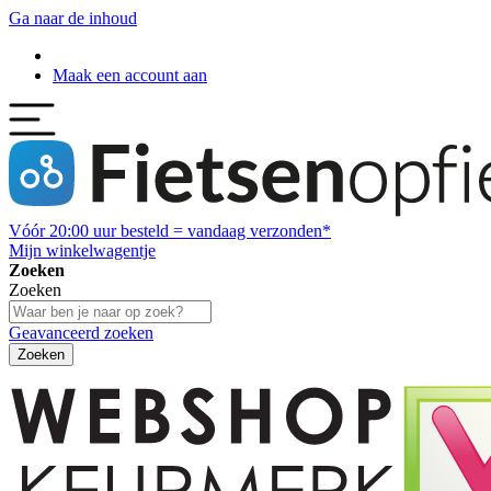
Ga naar de inhoud
Maak een account aan
Vóór
20:00
uur besteld = vandaag verzonden*
Mijn winkelwagentje
Zoeken
Zoeken
Geavanceerd zoeken
Zoeken