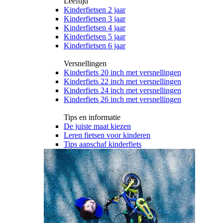
Leeftijd
Kinderfietsen 2 jaar
Kinderfietsen 3 jaar
Kinderfietsen 4 jaar
Kinderfietsen 5 jaar
Kinderfietsen 6 jaar
Versnellingen
Kinderfiets 20 inch met versnellingen
Kinderfiets 22 inch met versnellingen
Kinderfiets 24 inch met versnellingen
Kinderfiets 26 inch met versnellingen
Tips en informatie
De juiste maat kiezen
Leren fietsen voor kinderen
Tips aanschaf kinderfiets