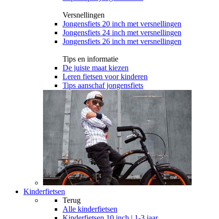
Versnellingen
Jongensfiets 20 inch met versnellingen
Jongensfiets 24 inch met versnellingen
Jongensfiets 26 inch met versnellingen
Tips en informatie
De juiste maat kiezen
Leren fietsen voor kinderen
Tips aanschaf jongensfiets
Kinderfietsen
Terug
Alle
kinderfietsen
Kinderfietsen 10 inch | 1-3 jaar