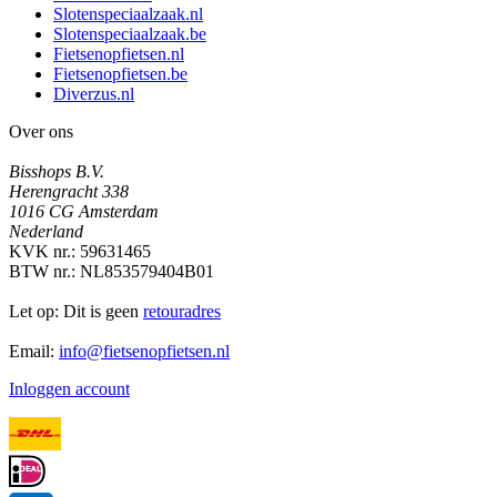
Slotenspeciaalzaak.nl
Slotenspeciaalzaak.be
Fietsenopfietsen.nl
Fietsenopfietsen.be
Diverzus.nl
Over ons
Bisshops B.V.
Herengracht 338
1016 CG Amsterdam
Nederland
KVK nr.: 59631465
BTW nr.: NL853579404B01
Let op: Dit is geen
retouradres
Email:
info@fietsenopfietsen.nl
Inloggen account