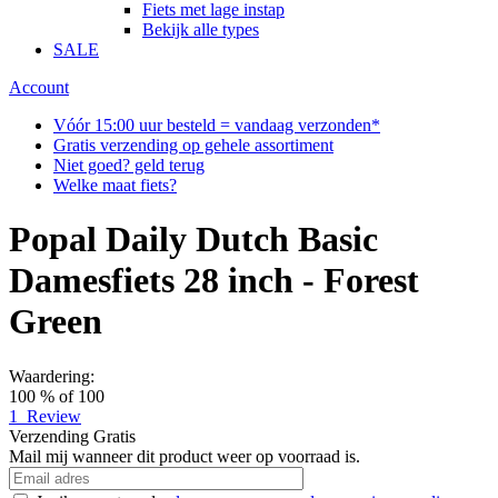
Fiets met lage instap
Bekijk alle types
SALE
Account
Vóór 15:00 uur besteld = vandaag verzonden*
Gratis verzending op gehele assortiment
Niet goed? geld terug
Welke maat fiets?
Popal Daily Dutch Basic
Damesfiets 28 inch - Forest
Green
Waardering:
100
% of
100
1
Review
Verzending
Gratis
Mail mij wanneer dit product weer op voorraad is.