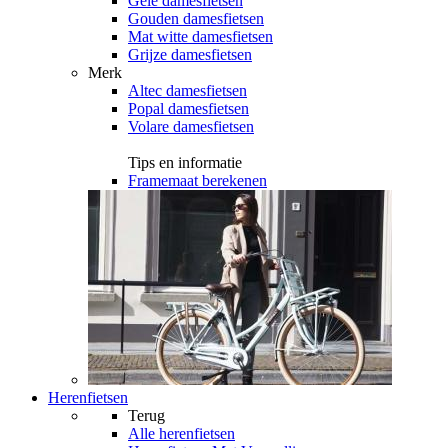
Gele damesfietsen
Gouden damesfietsen
Mat witte damesfietsen
Grijze damesfietsen
Merk
Altec damesfietsen
Popal damesfietsen
Volare damesfietsen
Tips en informatie
Framemaat berekenen
Herenfietsen
Terug
Alle
herenfietsen