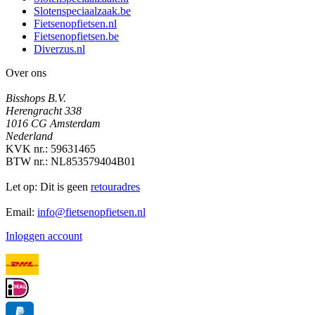
Slotenspeciaalzaak.be
Fietsenopfietsen.nl
Fietsenopfietsen.be
Diverzus.nl
Over ons
Bisshops B.V.
Herengracht 338
1016 CG Amsterdam
Nederland
KVK nr.: 59631465
BTW nr.: NL853579404B01
Let op: Dit is geen
retouradres
Email:
info@fietsenopfietsen.nl
Inloggen account