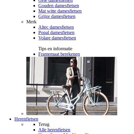
Gele damesfietsen
Gouden damesfietsen
Mat witte damesfietsen
Grijze damesfietsen
Merk
Altec damesfietsen
Popal damesfietsen
Volare damesfietsen
Tips en informatie
Framemaat berekenen
Herenfietsen
Terug
Alle
herenfietsen