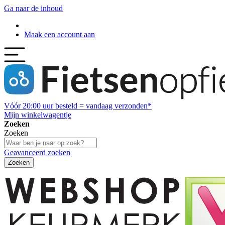
Ga naar de inhoud
Maak een account aan
Vóór
20:00
uur besteld = vandaag verzonden*
Mijn winkelwagentje
Zoeken
Zoeken
Geavanceerd zoeken
Zoeken