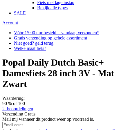
Fiets met lage instap
Bekijk alle types
SALE
Account
Vóór 15:00 uur besteld = vandaag verzonden*
Gratis verzending op gehele assortiment
Niet goed? geld terug
Welke maat fiets?
Popal Daily Dutch Basic+
Damesfiets 28 inch 3V - Mat
Zwart
Waardering:
90
% of
100
2
beoordelingen
Verzending
Gratis
Mail mij wanneer dit product weer op voorraad is.