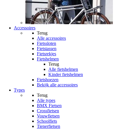
Accessoires
Terug
Alle
accessoires
Fietssloten
Fietstassen
Fietsrekjes
Fietshelmen
Terug
Alle
fietshelmen
Kinder fietshelmen
Fietshoezen
Bekijk alle accessoires
Types
Terug
Alle
types
BMX Fietsen
Crossfietsen
Vouwfietsen
Schoolfiets
Tienerfietsen