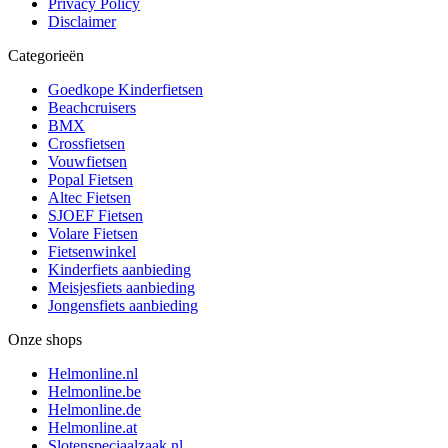
Privacy Policy
Disclaimer
Categorieën
Goedkope Kinderfietsen
Beachcruisers
BMX
Crossfietsen
Vouwfietsen
Popal Fietsen
Altec Fietsen
SJOEF Fietsen
Volare Fietsen
Fietsenwinkel
Kinderfiets aanbieding
Meisjesfiets aanbieding
Jongensfiets aanbieding
Onze shops
Helmonline.nl
Helmonline.be
Helmonline.de
Helmonline.at
Slotenspeciaalzaak.nl