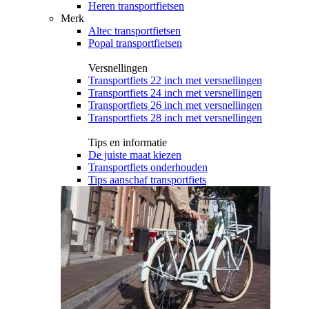
Heren transportfietsen
Merk
Altec transportfietsen
Popal transportfietsen
Versnellingen
Transportfiets 22 inch met versnellingen
Transportfiets 24 inch met versnellingen
Transportfiets 26 inch met versnellingen
Transportfiets 28 inch met versnellingen
Tips en informatie
De juiste maat kiezen
Transportfiets onderhouden
Tips aanschaf transportfiets