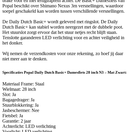
brake voor en met terugtraprem achter. De Basic+ Damesfiets van
Popal beschikt over Shimano Nexus 3rn versnellingen, waardoor
soepel geschakeld kan worden tussen verschillende versnellingen.
De Daily Dutch Basic+ wordt geleverd met ringslot. De Daily
Dutch Basic+ kan stabiel worden neergezet met de dubbele poot.
Het stuurslot zorgt ervoor dat het stuur netjes recht blijft staan.
Tenslotte garanderen LED verlichting voor en achter veiligheid in
het donker.
Wij nemen de verzendkosten voor onze rekening, zo hoef jij daar
niet meer aan te denken.
Specificaties Popal Daily Dutch Basic+ Damesfiets 28 inch N3 – Mat Zwart:
Materiaal Frame: Staal
Wielmaat: 28 inch
Slot: Ja
Bagagedrager: Ja
Stuurblokkering: Ja
Jasbeschermer: Nee
Fietsbel: Ja
Garantie: 2 jaar
Achterlicht: LED verlichting
Voorlicht: LED verlichting