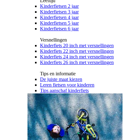
Leeftijd
Kinderfietsen 2 jaar
Kinderfietsen 3 jaar
Kinderfietsen 4 jaar
Kinderfietsen 5 jaar
Kinderfietsen 6 jaar
Versnellingen
Kinderfiets 20 inch met versnellingen
Kinderfiets 22 inch met versnellingen
Kinderfiets 24 inch met versnellingen
Kinderfiets 26 inch met versnellingen
Tips en informatie
De juiste maat kiezen
Leren fietsen voor kinderen
Tips aanschaf kinderfiets