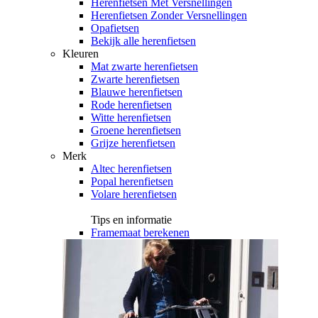
Herenfietsen Met Versnellingen
Herenfietsen Zonder Versnellingen
Opafietsen
Bekijk alle herenfietsen
Kleuren
Mat zwarte herenfietsen
Zwarte herenfietsen
Blauwe herenfietsen
Rode herenfietsen
Witte herenfietsen
Groene herenfietsen
Grijze herenfietsen
Merk
Altec herenfietsen
Popal herenfietsen
Volare herenfietsen
Tips en informatie
Framemaat berekenen