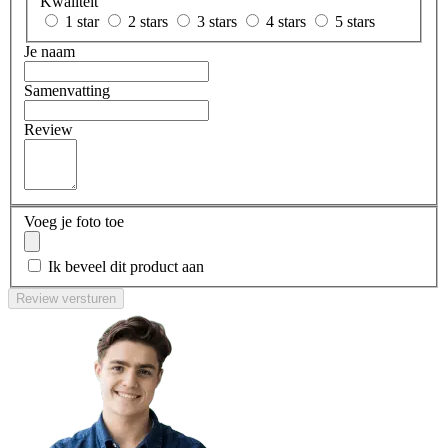
Kwaliteit
1 star
2 stars
3 stars
4 stars
5 stars
Je naam
Samenvatting
Review
Voeg je foto toe
Ik beveel dit product aan
Review versturen