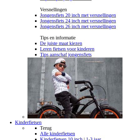
Versnellingen
Jongensfiets 20 inch met versnellingen
Jongensfiets 24 inch met versnellingen
Jongensfiets 26 inch met versnellingen
Tips en informatie
De juiste maat kiezen
Leren fietsen voor kinderen
Tips aanschaf jongensfiets
Kinderfietsen
Terug
Alle
kinderfietsen
Kinderfietsen 10 inch | 1-3 jaar