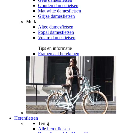
Gele damesfietsen
Gouden damesfietsen
Mat witte damesfietsen
Grijze damesfietsen
Merk
Altec damesfietsen
Popal damesfietsen
Volare damesfietsen
Tips en informatie
Framemaat berekenen
Herenfietsen
Terug
Alle
herenfietsen