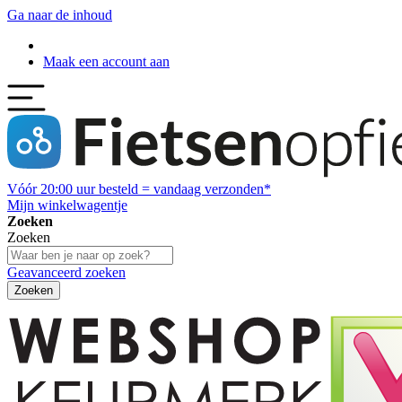
Ga naar de inhoud
Maak een account aan
Vóór
20:00
uur besteld = vandaag verzonden*
Mijn winkelwagentje
Zoeken
Zoeken
Geavanceerd zoeken
Zoeken