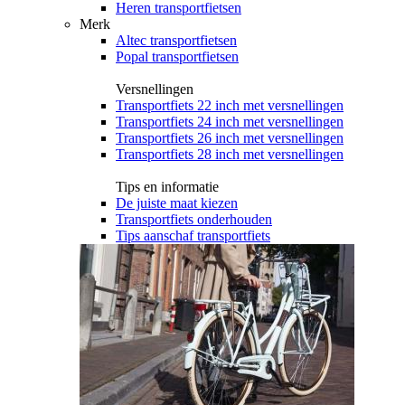
Heren transportfietsen
Merk
Altec transportfietsen
Popal transportfietsen
Versnellingen
Transportfiets 22 inch met versnellingen
Transportfiets 24 inch met versnellingen
Transportfiets 26 inch met versnellingen
Transportfiets 28 inch met versnellingen
Tips en informatie
De juiste maat kiezen
Transportfiets onderhouden
Tips aanschaf transportfiets