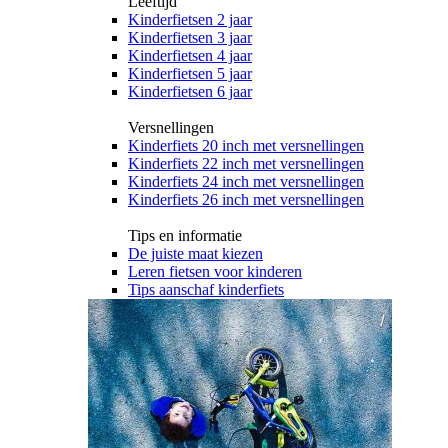
Leeftijd
Kinderfietsen 2 jaar
Kinderfietsen 3 jaar
Kinderfietsen 4 jaar
Kinderfietsen 5 jaar
Kinderfietsen 6 jaar
Versnellingen
Kinderfiets 20 inch met versnellingen
Kinderfiets 22 inch met versnellingen
Kinderfiets 24 inch met versnellingen
Kinderfiets 26 inch met versnellingen
Tips en informatie
De juiste maat kiezen
Leren fietsen voor kinderen
Tips aanschaf kinderfiets