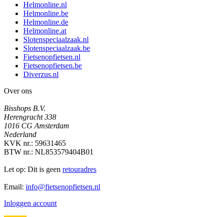
Helmonline.nl
Helmonline.be
Helmonline.de
Helmonline.at
Slotenspeciaalzaak.nl
Slotenspeciaalzaak.be
Fietsenopfietsen.nl
Fietsenopfietsen.be
Diverzus.nl
Over ons
Bisshops B.V.
Herengracht 338
1016 CG Amsterdam
Nederland
KVK nr.: 59631465
BTW nr.: NL853579404B01
Let op: Dit is geen
retouradres
Email:
info@fietsenopfietsen.nl
Inloggen account