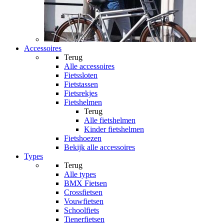
Accessoires
Terug
Alle
accessoires
Fietssloten
Fietstassen
Fietsrekjes
Fietshelmen
Terug
Alle
fietshelmen
Kinder fietshelmen
Fietshoezen
Bekijk alle accessoires
Types
Terug
Alle
types
BMX Fietsen
Crossfietsen
Vouwfietsen
Schoolfiets
Tienerfietsen