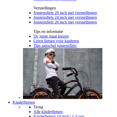
Versnellingen
Jongensfiets 20 inch met versnellingen
Jongensfiets 24 inch met versnellingen
Jongensfiets 26 inch met versnellingen
Tips en informatie
De juiste maat kiezen
Leren fietsen voor kinderen
Tips aanschaf jongensfiets
Kinderfietsen
Terug
Alle
kinderfietsen
Kinderfietsen 10 inch | 1-3 jaar