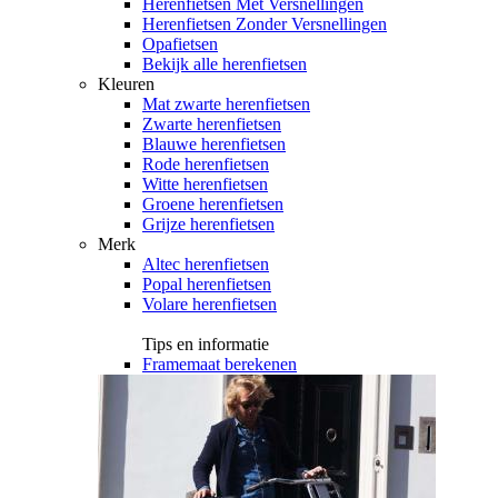
Herenfietsen Met Versnellingen
Herenfietsen Zonder Versnellingen
Opafietsen
Bekijk alle herenfietsen
Kleuren
Mat zwarte herenfietsen
Zwarte herenfietsen
Blauwe herenfietsen
Rode herenfietsen
Witte herenfietsen
Groene herenfietsen
Grijze herenfietsen
Merk
Altec herenfietsen
Popal herenfietsen
Volare herenfietsen
Tips en informatie
Framemaat berekenen