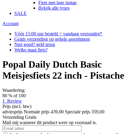
Fiets met lage instap
Bekijk alle types
SALE
Account
Vóór 15:00 uur besteld = vandaag verzonden*
Gratis verzending op gehele assortiment
Niet goed? geld terug
Welke maat fiets?
Popal Daily Dutch Basic
Meisjesfiets 22 inch - Pistache
Waardering:
80
% of
100
1
Review
Prijs
(incl. btw)
adviesprijs
Normale prijs
439,00
Speciale prijs
359,00
Verzending
Gratis
Mail mij wanneer dit product weer op voorraad is.