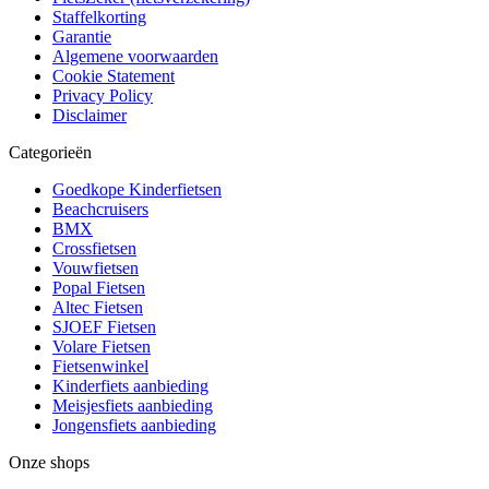
Staffelkorting
Garantie
Algemene voorwaarden
Cookie Statement
Privacy Policy
Disclaimer
Categorieën
Goedkope Kinderfietsen
Beachcruisers
BMX
Crossfietsen
Vouwfietsen
Popal Fietsen
Altec Fietsen
SJOEF Fietsen
Volare Fietsen
Fietsenwinkel
Kinderfiets aanbieding
Meisjesfiets aanbieding
Jongensfiets aanbieding
Onze shops