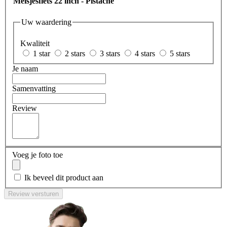
Meisjesfiets 22 inch - Pistache
Uw waardering
Kwaliteit
1 star
2 stars
3 stars
4 stars
5 stars
Je naam
Samenvatting
Review
Voeg je foto toe
Ik beveel dit product aan
Review versturen