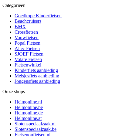
Categorieën
Goedkope Kinderfietsen
Beachcruisers
BMX
Crossfietsen
Vouwfietsen
Popal Fietsen
Altec Fietsen
SJOEF Fietsen
Volare Fietsen
Fietsenwinkel
Kinderfiets aanbieding
Meisjesfiets aanbieding
Jongensfiets aanbieding
Onze shops
Helmonline.nl
Helmonline.be
Helmonline.de
Helmonline.at
Slotenspeciaalzaak.nl
Slotenspeciaalzaak.be
Fietsenopfietsen.nl