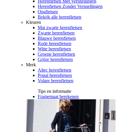
Herenfietsen Met Versnellingen
Herenfietsen Zonder Versnellingen
Opafietsen
Bekijk alle herenfietsen
Kleuren
Mat zwarte herenfietsen
Zwarte herenfietsen
Blauwe herenfietsen
Rode herenfietsen
Witte herenfietsen
Groene herenfietsen
Grijze herenfietsen
Merk
Altec herenfietsen
Popal herenfietsen
Volare herenfietsen
Tips en informatie
Framemaat berekenen