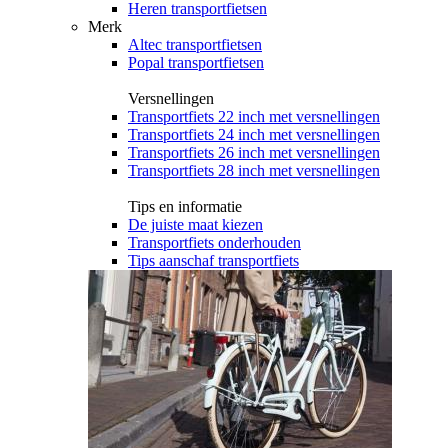
Heren transportfietsen
Merk
Altec transportfietsen
Popal transportfietsen
Versnellingen
Transportfiets 22 inch met versnellingen
Transportfiets 24 inch met versnellingen
Transportfiets 26 inch met versnellingen
Transportfiets 28 inch met versnellingen
Tips en informatie
De juiste maat kiezen
Transportfiets onderhouden
Tips aanschaf transportfiets