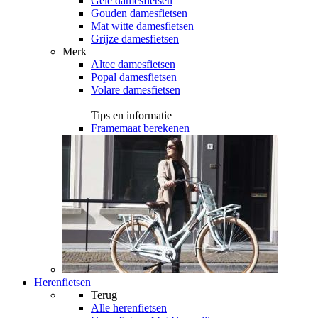
Gele damesfietsen
Gouden damesfietsen
Mat witte damesfietsen
Grijze damesfietsen
Merk
Altec damesfietsen
Popal damesfietsen
Volare damesfietsen
Tips en informatie
Framemaat berekenen
Herenfietsen
Terug
Alle
herenfietsen