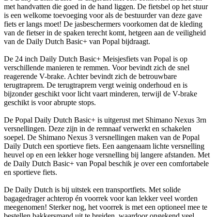
met handvatten die goed in de hand liggen. De fietsbel op het stuur
is een welkome toevoeging voor als de bestuurder van deze gave
fiets er langs moet! De jasbeschermers voorkomen dat de kleding
van de fietser in de spaken terecht komt, hetgeen aan de veiligheid
van de Daily Dutch Basic+ van Popal bijdraagt.
De 24 inch Daily Dutch Basic+ Meisjesfiets van Popal is op
verschillende manieren te remmen. Voor bevindt zich de snel
reagerende V-brake. Achter bevindt zich de betrouwbare
terugtraprem. De terugtraprem vergt weinig onderhoud en is
bijzonder geschikt voor licht vaart minderen, terwijl de V-brake
geschikt is voor abrupte stops.
De Popal Daily Dutch Basic+ is uitgerust met Shimano Nexus 3rn
versnellingen. Deze zijn in de remnaaf verwerkt en schakelen
soepel. De Shimano Nexus 3 versnellingen maken van de Popal
Daily Dutch een sportieve fiets. Een aangenaam lichte versnelling
heuvel op en een lekker hoge versnelling bij langere afstanden. Met
de Daily Dutch Basic+ van Popal beschik je over een comfortabele
en sportieve fiets.
De Daily Dutch is bij uitstek een transportfiets. Met solide
bagagedrager achterop én voorrek voor kan lekker veel worden
meegenomen! Sterker nog, het voorrek is met een optioneel mee te
bestellen bakkersmand uit te breiden, waardoor ongekend veel