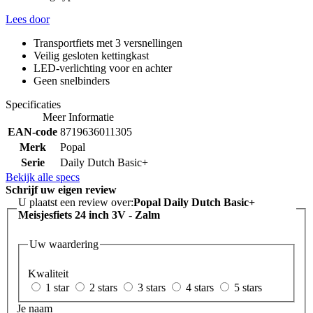
Lees door
Transportfiets met 3 versnellingen
Veilig gesloten kettingkast
LED-verlichting voor en achter
Geen snelbinders
Specificaties
Meer Informatie
EAN-code
8719636011305
Merk
Popal
Serie
Daily Dutch Basic+
Bekijk alle specs
Schrijf uw eigen review
U plaatst een review over:
Popal Daily Dutch Basic+
Meisjesfiets 24 inch 3V - Zalm
Uw waardering
Kwaliteit
1 star
2 stars
3 stars
4 stars
5 stars
Je naam