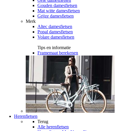
Gele damesfietsen
Gouden damesfietsen
Mat witte damesfietsen
Grijze damesfietsen
Merk
Altec damesfietsen
Popal damesfietsen
Volare damesfietsen
Tips en informatie
Framemaat berekenen
Herenfietsen
Terug
Alle
herenfietsen