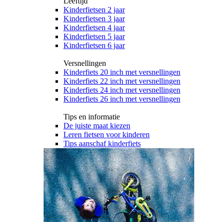
Leeftijd
Kinderfietsen 2 jaar
Kinderfietsen 3 jaar
Kinderfietsen 4 jaar
Kinderfietsen 5 jaar
Kinderfietsen 6 jaar
Versnellingen
Kinderfiets 20 inch met versnellingen
Kinderfiets 22 inch met versnellingen
Kinderfiets 24 inch met versnellingen
Kinderfiets 26 inch met versnellingen
Tips en informatie
De juiste maat kiezen
Leren fietsen voor kinderen
Tips aanschaf kinderfiets