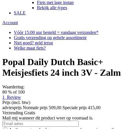
Fiets met lage instap
Bekijk alle types
SALE
Account
Vóór 15:00 uur besteld = vandaag verzonden*
Gratis verzending op gehele assortiment
Niet goed? geld terug
Welke maat fiets?
Popal Daily Dutch Basic+
Meisjesfiets 24 inch 3V - Zalm
Waardering:
80
% of
100
1
Review
Prijs
(incl. btw)
adviesprijs
Normale prijs
509,00
Speciale prijs
415,00
Verzending
Gratis
Mail mij wanneer dit product weer op voorraad is.