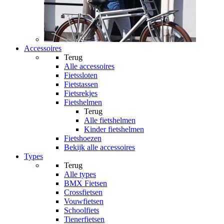
Accessoires
Terug
Alle
accessoires
Fietssloten
Fietstassen
Fietsrekjes
Fietshelmen
Terug
Alle
fietshelmen
Kinder fietshelmen
Fietshoezen
Bekijk alle accessoires
Types
Terug
Alle
types
BMX Fietsen
Crossfietsen
Vouwfietsen
Schoolfiets
Tienerfietsen