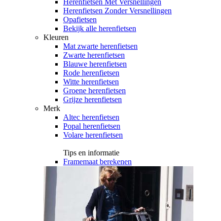
Herenfietsen Met Versnellingen
Herenfietsen Zonder Versnellingen
Opafietsen
Bekijk alle herenfietsen
Kleuren
Mat zwarte herenfietsen
Zwarte herenfietsen
Blauwe herenfietsen
Rode herenfietsen
Witte herenfietsen
Groene herenfietsen
Grijze herenfietsen
Merk
Altec herenfietsen
Popal herenfietsen
Volare herenfietsen
Tips en informatie
Framemaat berekenen