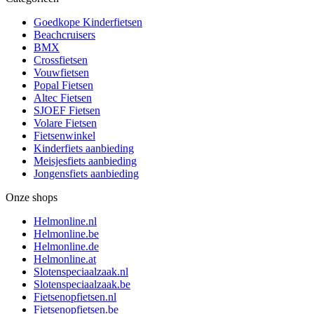
Goedkope Kinderfietsen
Beachcruisers
BMX
Crossfietsen
Vouwfietsen
Popal Fietsen
Altec Fietsen
SJOEF Fietsen
Volare Fietsen
Fietsenwinkel
Kinderfiets aanbieding
Meisjesfiets aanbieding
Jongensfiets aanbieding
Onze shops
Helmonline.nl
Helmonline.be
Helmonline.de
Helmonline.at
Slotenspeciaalzaak.nl
Slotenspeciaalzaak.be
Fietsenopfietsen.nl
Fietsenopfietsen.be