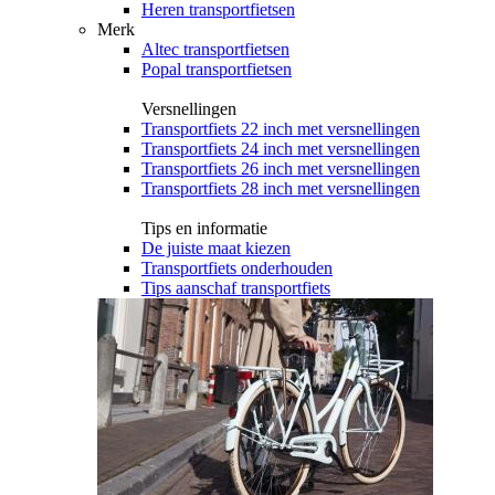
Heren transportfietsen
Merk
Altec transportfietsen
Popal transportfietsen
Versnellingen
Transportfiets 22 inch met versnellingen
Transportfiets 24 inch met versnellingen
Transportfiets 26 inch met versnellingen
Transportfiets 28 inch met versnellingen
Tips en informatie
De juiste maat kiezen
Transportfiets onderhouden
Tips aanschaf transportfiets