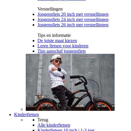
Versnellingen
Jongensfiets 20 inch met versnellingen
Jongensfiets 24 inch met versnellingen
Jongensfiets 26 inch met versnellingen
Tips en informatie
De juiste maat kiezen
Leren fietsen voor kinderen
Tips aanschaf jongensfiets
Kinderfietsen
Terug
Alle
kinderfietsen
Kinderfietsen 10 inch | 1-3 jaar