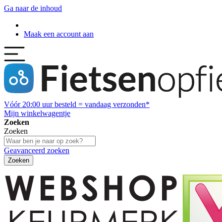
Ga naar de inhoud
Maak een account aan
Vóór
20:00
uur besteld = vandaag verzonden*
Mijn winkelwagentje
Zoeken
Zoeken
Geavanceerd zoeken
Zoeken