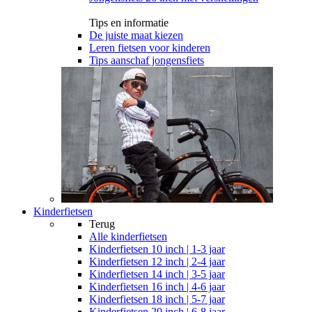
Tips en informatie
De juiste maat kiezen
Leren fietsen voor kinderen
Tips aanschaf jongensfiets
Kinderfietsen
Terug
Alle
kinderfietsen
Kinderfietsen 10 inch | 1-3 jaar
Kinderfietsen 12 inch | 2-4 jaar
Kinderfietsen 14 inch | 3-5 jaar
Kinderfietsen 16 inch | 4-6 jaar
Kinderfietsen 18 inch | 5-7 jaar
Kinderfietsen 20 inch | 6-8 jaar