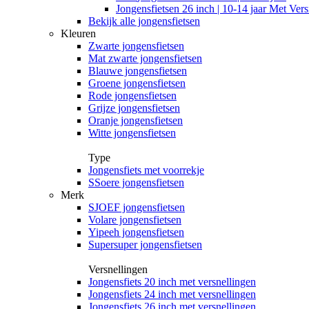
Jongensfietsen 26 inch | 10-14 jaar Met Vers
Bekijk alle jongensfietsen
Kleuren
Zwarte jongensfietsen
Mat zwarte jongensfietsen
Blauwe jongensfietsen
Groene jongensfietsen
Rode jongensfietsen
Grijze jongensfietsen
Oranje jongensfietsen
Witte jongensfietsen
Type
Jongensfiets met voorrekje
SSoere jongensfietsen
Merk
SJOEF jongensfietsen
Volare jongensfietsen
Yipeeh jongensfietsen
Supersuper jongensfietsen
Versnellingen
Jongensfiets 20 inch met versnellingen
Jongensfiets 24 inch met versnellingen
Jongensfiets 26 inch met versnellingen