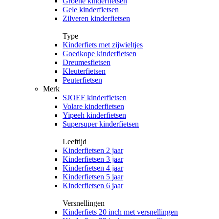
Groene kinderfietsen
Gele kinderfietsen
Zilveren kinderfietsen
Type
Kinderfiets met zijwieltjes
Goedkope kinderfietsen
Dreumesfietsen
Kleuterfietsen
Peuterfietsen
Merk
SJOEF kinderfietsen
Volare kinderfietsen
Yipeeh kinderfietsen
Supersuper kinderfietsen
Leeftijd
Kinderfietsen 2 jaar
Kinderfietsen 3 jaar
Kinderfietsen 4 jaar
Kinderfietsen 5 jaar
Kinderfietsen 6 jaar
Versnellingen
Kinderfiets 20 inch met versnellingen