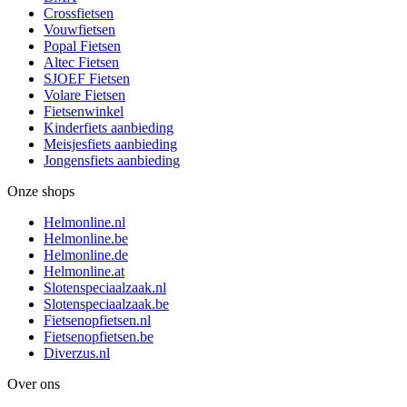
Crossfietsen
Vouwfietsen
Popal Fietsen
Altec Fietsen
SJOEF Fietsen
Volare Fietsen
Fietsenwinkel
Kinderfiets aanbieding
Meisjesfiets aanbieding
Jongensfiets aanbieding
Onze shops
Helmonline.nl
Helmonline.be
Helmonline.de
Helmonline.at
Slotenspeciaalzaak.nl
Slotenspeciaalzaak.be
Fietsenopfietsen.nl
Fietsenopfietsen.be
Diverzus.nl
Over ons