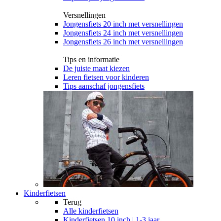
Versnellingen
Jongensfiets 20 inch met versnellingen
Jongensfiets 24 inch met versnellingen
Jongensfiets 26 inch met versnellingen
Tips en informatie
De juiste maat kiezen
Leren fietsen voor kinderen
Tips aanschaf jongensfiets
Kinderfietsen
Terug
Alle
kinderfietsen
Kinderfietsen 10 inch | 1-3 jaar