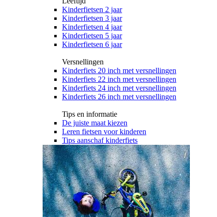
Leeftijd
Kinderfietsen 2 jaar
Kinderfietsen 3 jaar
Kinderfietsen 4 jaar
Kinderfietsen 5 jaar
Kinderfietsen 6 jaar
Versnellingen
Kinderfiets 20 inch met versnellingen
Kinderfiets 22 inch met versnellingen
Kinderfiets 24 inch met versnellingen
Kinderfiets 26 inch met versnellingen
Tips en informatie
De juiste maat kiezen
Leren fietsen voor kinderen
Tips aanschaf kinderfiets