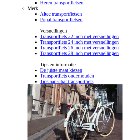
Heren transportfietsen
Merk
Altec transportfietsen
Popal transportfietsen
Versnellingen
Transportfiets 22 inch met versnellingen
Transportfiets 24 inch met versnellingen
Transportfiets 26 inch met versnellingen
Transportfiets 28 inch met versnellingen
Tips en informatie
De juiste maat kiezen
Transportfiets onderhouden
Tips aanschaf transportfiets