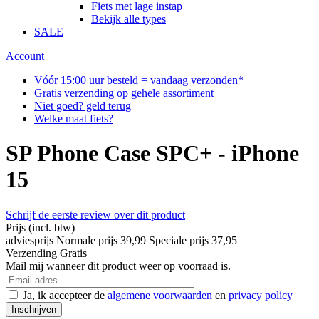
Fiets met lage instap
Bekijk alle types
SALE
Account
Vóór 15:00 uur besteld = vandaag verzonden*
Gratis verzending op gehele assortiment
Niet goed? geld terug
Welke maat fiets?
SP Phone Case SPC+ - iPhone
15
Schrijf de eerste review over dit product
Prijs
(incl. btw)
adviesprijs
Normale prijs
39,99
Speciale prijs
37,95
Verzending
Gratis
Mail mij wanneer dit product weer op voorraad is.
Ja, ik accepteer de
algemene voorwaarden
en
privacy policy
Inschrijven