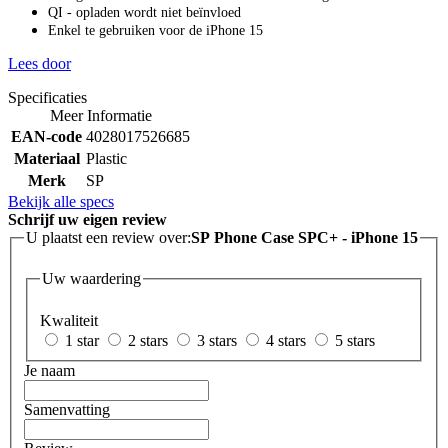
QI - opladen wordt niet beïnvloed
Enkel te gebruiken voor de iPhone 15
Lees door
Specificaties
Meer Informatie
EAN-code
4028017526685
Materiaal
Plastic
Merk
SP
Bekijk alle specs
Schrijf uw eigen review
U plaatst een review over:
SP Phone Case SPC+ - iPhone 15
Uw waardering
Kwaliteit
1 star
2 stars
3 stars
4 stars
5 stars
Je naam
Samenvatting