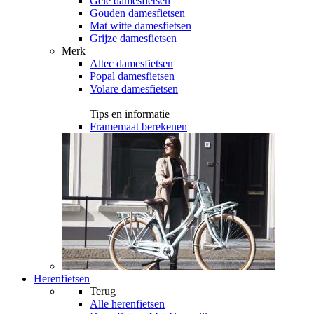
Gele damesfietsen
Gouden damesfietsen
Mat witte damesfietsen
Grijze damesfietsen
Merk
Altec damesfietsen
Popal damesfietsen
Volare damesfietsen
Tips en informatie
Framemaat berekenen
Herenfietsen
Terug
Alle
herenfietsen