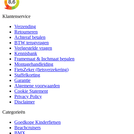
Klantenservice
Verzending
Retourneren
Achteraf betalen
BTW terugvragen
Veelgestelde vragen
Kennisbank
Framemaat & Inchmaat bepalen
Montagehandleiding
FietsZeker (fietsverzekering)
Staffelkorting
Garantie
Algemene voorwaarden
Cookie Statement
Privacy Policy
Disclaimer
Categorieën
Goedkope Kinderfietsen
Beachcruisers
BMX