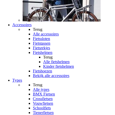
Accessoires
Terug
Alle
accessoires
Fietssloten
Fietstassen
Fietsrekjes
Fietshelmen
Terug
Alle
fietshelmen
Kinder fietshelmen
Fietshoezen
Bekijk alle accessoires
Types
Terug
Alle
types
BMX Fietsen
Crossfietsen
Vouwfietsen
Schoolfiets
Tienerfietsen