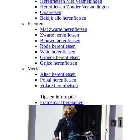
Herenfietsen Met Versnellingen
Herenfietsen Zonder Versnellingen
Opafietsen
Bekijk alle herenfietsen
Kleuren
Mat zwarte herenfietsen
Zwarte herenfietsen
Blauwe herenfietsen
Rode herenfietsen
Witte herenfietsen
Groene herenfietsen
Grijze herenfietsen
Merk
Altec herenfietsen
Popal herenfietsen
Volare herenfietsen
Tips en informatie
Framemaat berekenen