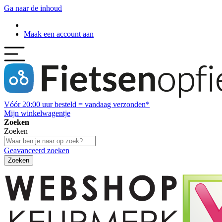
Ga naar de inhoud
Maak een account aan
Vóór
20:00
uur besteld = vandaag verzonden*
Mijn winkelwagentje
Zoeken
Zoeken
Geavanceerd zoeken
Zoeken