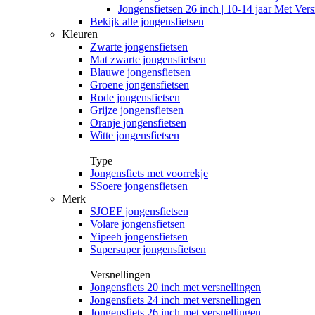
Jongensfietsen 26 inch | 10-14 jaar Met Vers
Bekijk alle jongensfietsen
Kleuren
Zwarte jongensfietsen
Mat zwarte jongensfietsen
Blauwe jongensfietsen
Groene jongensfietsen
Rode jongensfietsen
Grijze jongensfietsen
Oranje jongensfietsen
Witte jongensfietsen
Type
Jongensfiets met voorrekje
SSoere jongensfietsen
Merk
SJOEF jongensfietsen
Volare jongensfietsen
Yipeeh jongensfietsen
Supersuper jongensfietsen
Versnellingen
Jongensfiets 20 inch met versnellingen
Jongensfiets 24 inch met versnellingen
Jongensfiets 26 inch met versnellingen