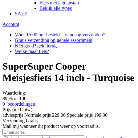
Fiets met lage instap
Bekijk alle types
SALE
Account
Vóór 15:00 uur besteld = vandaag verzonden*
Gratis verzending op gehele assortiment
Niet goed? geld terug
Welke maat fiets?
SuperSuper Cooper
Meisjesfiets 14 inch - Turquoise
Waardering:
89
% of
100
9
beoordelingen
Prijs
(incl. btw)
adviesprijs
Normale prijs
229,00
Speciale prijs
199,00
Verzending
Gratis
Mail mij wanneer dit product weer op voorraad is.