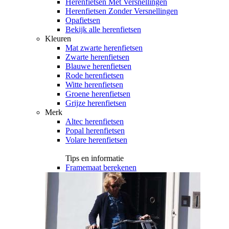
Herenfietsen Met Versnellingen
Herenfietsen Zonder Versnellingen
Opafietsen
Bekijk alle herenfietsen
Kleuren
Mat zwarte herenfietsen
Zwarte herenfietsen
Blauwe herenfietsen
Rode herenfietsen
Witte herenfietsen
Groene herenfietsen
Grijze herenfietsen
Merk
Altec herenfietsen
Popal herenfietsen
Volare herenfietsen
Tips en informatie
Framemaat berekenen