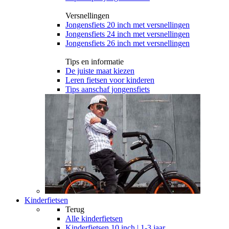
Versnellingen
Jongensfiets 20 inch met versnellingen
Jongensfiets 24 inch met versnellingen
Jongensfiets 26 inch met versnellingen
Tips en informatie
De juiste maat kiezen
Leren fietsen voor kinderen
Tips aanschaf jongensfiets
Kinderfietsen
Terug
Alle
kinderfietsen
Kinderfietsen 10 inch | 1-3 jaar