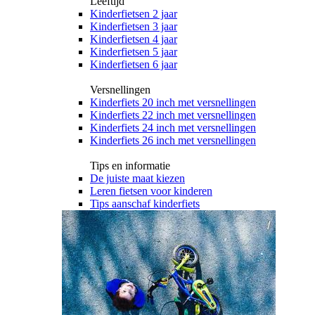
Leeftijd
Kinderfietsen 2 jaar
Kinderfietsen 3 jaar
Kinderfietsen 4 jaar
Kinderfietsen 5 jaar
Kinderfietsen 6 jaar
Versnellingen
Kinderfiets 20 inch met versnellingen
Kinderfiets 22 inch met versnellingen
Kinderfiets 24 inch met versnellingen
Kinderfiets 26 inch met versnellingen
Tips en informatie
De juiste maat kiezen
Leren fietsen voor kinderen
Tips aanschaf kinderfiets