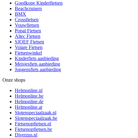
Goedkope Kinderfietsen
Beachcruisers
BMX
Crossfietsen
Vouwfietsen
Popal Fietsen
Altec Fietsen
SJOEF Fietsen
Volare Fietsen
Fietsenwinkel
Kinderfiets aanbieding
Meisjesfiets aanbieding
Jongensfiets aanbieding
Onze shops
Helmonline.nl
Helmonline.be
Helmonline.de
Helmonline.at
Slotenspeciaalzaak.nl
Slotenspeciaalzaak.be
Fietsenopfietsen.nl
Fietsenopfietsen.be
Diverzus.nl