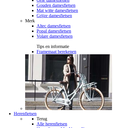
Gele damesfietsen
Gouden damesfietsen
Mat witte damesfietsen
Grijze damesfietsen
Merk
Altec damesfietsen
Popal damesfietsen
Volare damesfietsen
Tips en informatie
Framemaat berekenen
Herenfietsen
Terug
Alle
herenfietsen