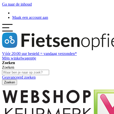
Ga naar de inhoud
Maak een account aan
Vóór
20:00
uur besteld = vandaag verzonden*
Mijn winkelwagentje
Zoeken
Zoeken
Geavanceerd zoeken
Zoeken