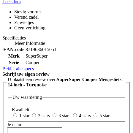
Lees door
Stevig voorrek
Verend zadel
Zijwieltjes
Geen verlichting
Specificaties
Meer Informatie
EAN-code
8719636015051
Merk
SuperSuper
Serie
Cooper
Bekijk alle specs
Schrijf uw eigen review
U plaatst een review over:
SuperSuper Cooper Meisjesfiets
14 inch - Turquoise
Uw waardering
Kwaliteit
1 star
2 stars
3 stars
4 stars
5 stars
Je naam