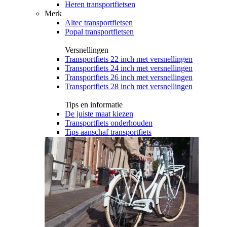
Heren transportfietsen
Merk
Altec transportfietsen
Popal transportfietsen
Versnellingen
Transportfiets 22 inch met versnellingen
Transportfiets 24 inch met versnellingen
Transportfiets 26 inch met versnellingen
Transportfiets 28 inch met versnellingen
Tips en informatie
De juiste maat kiezen
Transportfiets onderhouden
Tips aanschaf transportfiets