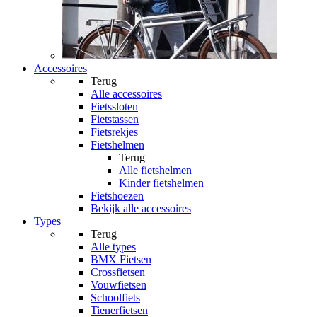
Accessoires
Terug
Alle
accessoires
Fietssloten
Fietstassen
Fietsrekjes
Fietshelmen
Terug
Alle
fietshelmen
Kinder fietshelmen
Fietshoezen
Bekijk alle accessoires
Types
Terug
Alle
types
BMX Fietsen
Crossfietsen
Vouwfietsen
Schoolfiets
Tienerfietsen