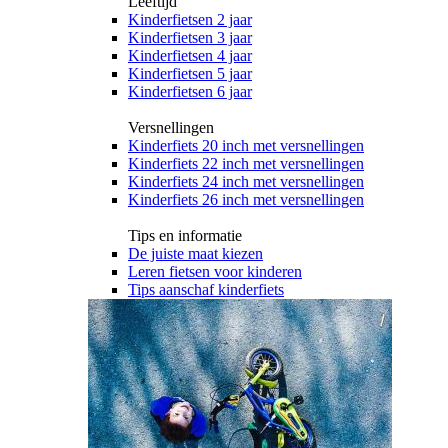
Leeftijd
Kinderfietsen 2 jaar
Kinderfietsen 3 jaar
Kinderfietsen 4 jaar
Kinderfietsen 5 jaar
Kinderfietsen 6 jaar
Versnellingen
Kinderfiets 20 inch met versnellingen
Kinderfiets 22 inch met versnellingen
Kinderfiets 24 inch met versnellingen
Kinderfiets 26 inch met versnellingen
Tips en informatie
De juiste maat kiezen
Leren fietsen voor kinderen
Tips aanschaf kinderfiets