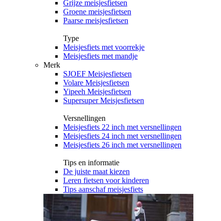
Grijze meisjesfietsen
Groene meisjesfietsen
Paarse meisjesfietsen
Type
Meisjesfiets met voorrekje
Meisjesfiets met mandje
Merk
SJOEF Meisjesfietsen
Volare Meisjesfietsen
Yipeeh Meisjesfietsen
Supersuper Meisjesfietsen
Versnellingen
Meisjesfiets 22 inch met versnellingen
Meisjesfiets 24 inch met versnellingen
Meisjesfiets 26 inch met versnellingen
Tips en informatie
De juiste maat kiezen
Leren fietsen voor kinderen
Tips aanschaf meisjesfiets