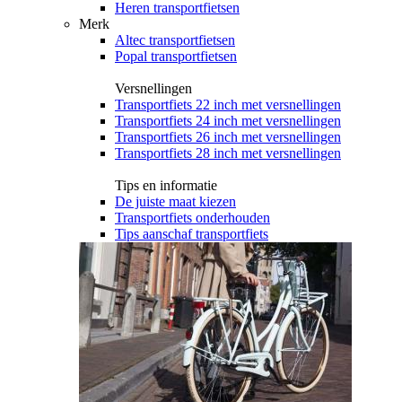
Heren transportfietsen
Merk
Altec transportfietsen
Popal transportfietsen
Versnellingen
Transportfiets 22 inch met versnellingen
Transportfiets 24 inch met versnellingen
Transportfiets 26 inch met versnellingen
Transportfiets 28 inch met versnellingen
Tips en informatie
De juiste maat kiezen
Transportfiets onderhouden
Tips aanschaf transportfiets