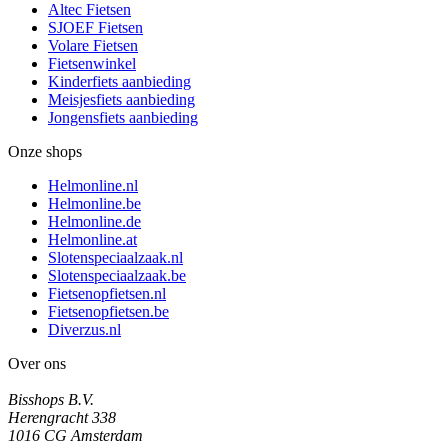
Altec Fietsen
SJOEF Fietsen
Volare Fietsen
Fietsenwinkel
Kinderfiets aanbieding
Meisjesfiets aanbieding
Jongensfiets aanbieding
Onze shops
Helmonline.nl
Helmonline.be
Helmonline.de
Helmonline.at
Slotenspeciaalzaak.nl
Slotenspeciaalzaak.be
Fietsenopfietsen.nl
Fietsenopfietsen.be
Diverzus.nl
Over ons
Bisshops B.V.
Herengracht 338
1016 CG Amsterdam