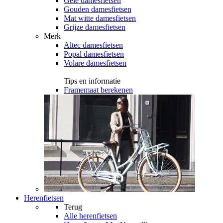
Gele damesfietsen
Gouden damesfietsen
Mat witte damesfietsen
Grijze damesfietsen
Merk
Altec damesfietsen
Popal damesfietsen
Volare damesfietsen
Tips en informatie
Framemaat berekenen
Herenfietsen
Terug
Alle
herenfietsen