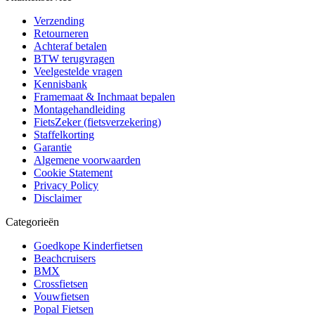
Verzending
Retourneren
Achteraf betalen
BTW terugvragen
Veelgestelde vragen
Kennisbank
Framemaat & Inchmaat bepalen
Montagehandleiding
FietsZeker (fietsverzekering)
Staffelkorting
Garantie
Algemene voorwaarden
Cookie Statement
Privacy Policy
Disclaimer
Categorieën
Goedkope Kinderfietsen
Beachcruisers
BMX
Crossfietsen
Vouwfietsen
Popal Fietsen