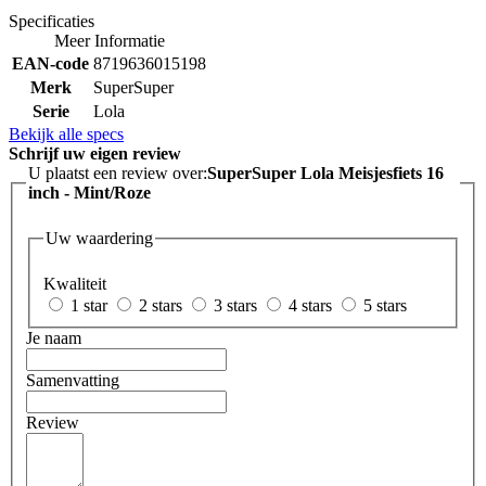
Specificaties
Meer Informatie
EAN-code
8719636015198
Merk
SuperSuper
Serie
Lola
Bekijk alle specs
Schrijf uw eigen review
U plaatst een review over:
SuperSuper Lola Meisjesfiets 16
inch - Mint/Roze
Uw waardering
Kwaliteit
1 star
2 stars
3 stars
4 stars
5 stars
Je naam
Samenvatting
Review