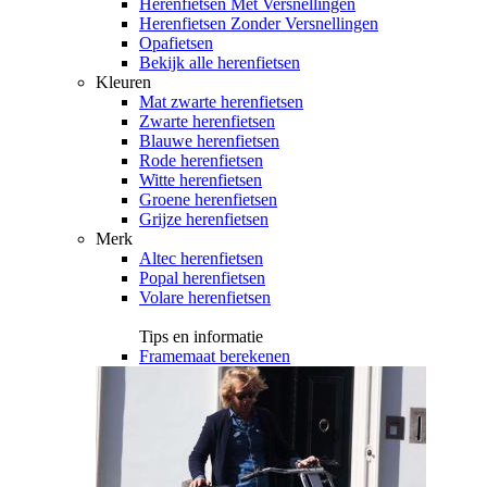
Herenfietsen Met Versnellingen
Herenfietsen Zonder Versnellingen
Opafietsen
Bekijk alle herenfietsen
Kleuren
Mat zwarte herenfietsen
Zwarte herenfietsen
Blauwe herenfietsen
Rode herenfietsen
Witte herenfietsen
Groene herenfietsen
Grijze herenfietsen
Merk
Altec herenfietsen
Popal herenfietsen
Volare herenfietsen
Tips en informatie
Framemaat berekenen