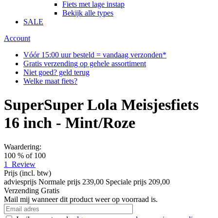
Fiets met lage instap
Bekijk alle types
SALE
Account
Vóór 15:00 uur besteld = vandaag verzonden*
Gratis verzending op gehele assortiment
Niet goed? geld terug
Welke maat fiets?
SuperSuper Lola Meisjesfiets
16 inch - Mint/Roze
Waardering:
100
% of
100
1
Review
Prijs
(incl. btw)
adviesprijs
Normale prijs
239,00
Speciale prijs
209,00
Verzending
Gratis
Mail mij wanneer dit product weer op voorraad is.