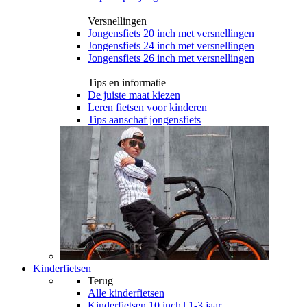
Versnellingen
Jongensfiets 20 inch met versnellingen
Jongensfiets 24 inch met versnellingen
Jongensfiets 26 inch met versnellingen
Tips en informatie
De juiste maat kiezen
Leren fietsen voor kinderen
Tips aanschaf jongensfiets
Kinderfietsen
Terug
Alle
kinderfietsen
Kinderfietsen 10 inch | 1-3 jaar