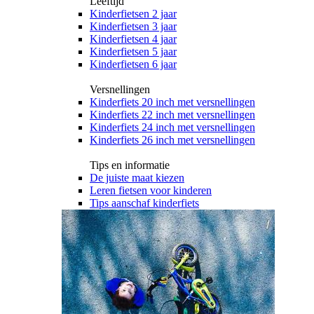
Leeftijd
Kinderfietsen 2 jaar
Kinderfietsen 3 jaar
Kinderfietsen 4 jaar
Kinderfietsen 5 jaar
Kinderfietsen 6 jaar
Versnellingen
Kinderfiets 20 inch met versnellingen
Kinderfiets 22 inch met versnellingen
Kinderfiets 24 inch met versnellingen
Kinderfiets 26 inch met versnellingen
Tips en informatie
De juiste maat kiezen
Leren fietsen voor kinderen
Tips aanschaf kinderfiets