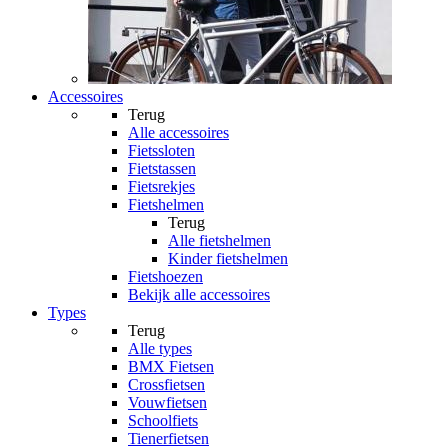
Accessoires
Terug
Alle
accessoires
Fietssloten
Fietstassen
Fietsrekjes
Fietshelmen
Terug
Alle
fietshelmen
Kinder fietshelmen
Fietshoezen
Bekijk alle accessoires
Types
Terug
Alle
types
BMX Fietsen
Crossfietsen
Vouwfietsen
Schoolfiets
Tienerfietsen