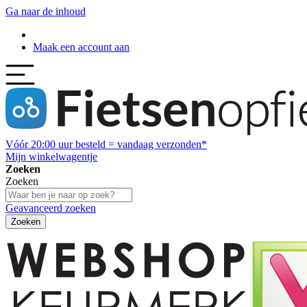
Ga naar de inhoud
Maak een account aan
Vóór
20:00
uur besteld = vandaag verzonden*
Mijn winkelwagentje
Zoeken
Zoeken
Geavanceerd zoeken
Zoeken