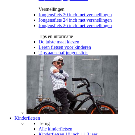
Versnellingen
Jongensfiets 20 inch met versnellingen
Jongensfiets 24 inch met versnellingen
Jongensfiets 26 inch met versnellingen
Tips en informatie
De juiste maat kiezen
Leren fietsen voor kinderen
Tips aanschaf jongensfiets
Kinderfietsen
Terug
Alle
kinderfietsen
Kinderfietsen 10 inch | 1-3 jaar