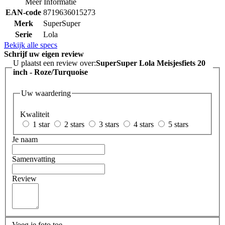
Meer Informatie
EAN-code
8719636015273
Merk
SuperSuper
Serie
Lola
Bekijk alle specs
Schrijf uw eigen review
U plaatst een review over:
SuperSuper Lola Meisjesfiets 20
inch - Roze/Turquoise
Uw waardering
Kwaliteit
1 star
2 stars
3 stars
4 stars
5 stars
Je naam
Samenvatting
Review
Voeg je foto toe