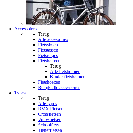
Accessoires
Terug
Alle
accessoires
Fietssloten
Fietstassen
Fietsrekjes
Fietshelmen
Terug
Alle
fietshelmen
Kinder fietshelmen
Fietshoezen
Bekijk alle accessoires
Types
Terug
Alle
types
BMX Fietsen
Crossfietsen
Vouwfietsen
Schoolfiets
Tienerfietsen