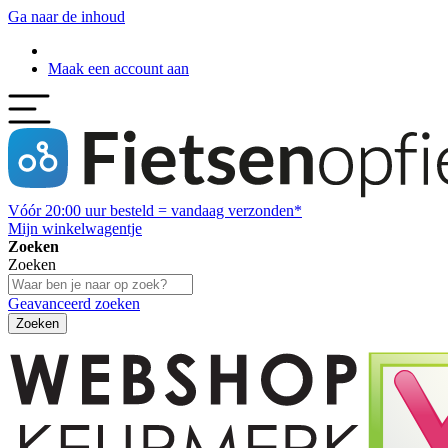
Ga naar de inhoud
Maak een account aan
Vóór
20:00
uur besteld = vandaag verzonden*
Mijn winkelwagentje
Zoeken
Zoeken
Geavanceerd zoeken
Zoeken