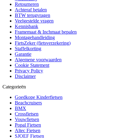
Retourneren
Achteraf betalen
BTW terugvragen
Veelgestelde vragen
Kennisbank
Framemaat & Inchmaat bepalen
Montagehandleiding
FietsZeker (fietsverzekering)
Staffelkorting
Garantie
Algemene voorwaarden
Cookie Statement
Privacy Policy
Disclaimer
Categorieën
Goedkope Kinderfietsen
Beachcruisers
BMX
Crossfietsen
Vouwfietsen
Popal Fietsen
Altec Fietsen
SJOEF Fietsen