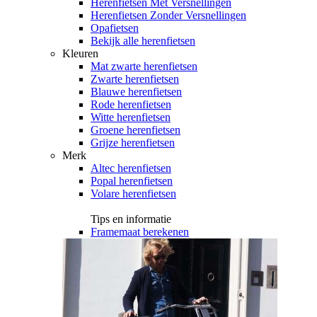
Herenfietsen Met Versnellingen
Herenfietsen Zonder Versnellingen
Opafietsen
Bekijk alle herenfietsen
Kleuren
Mat zwarte herenfietsen
Zwarte herenfietsen
Blauwe herenfietsen
Rode herenfietsen
Witte herenfietsen
Groene herenfietsen
Grijze herenfietsen
Merk
Altec herenfietsen
Popal herenfietsen
Volare herenfietsen
Tips en informatie
Framemaat berekenen