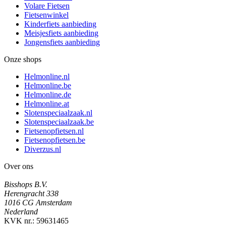
Volare Fietsen
Fietsenwinkel
Kinderfiets aanbieding
Meisjesfiets aanbieding
Jongensfiets aanbieding
Onze shops
Helmonline.nl
Helmonline.be
Helmonline.de
Helmonline.at
Slotenspeciaalzaak.nl
Slotenspeciaalzaak.be
Fietsenopfietsen.nl
Fietsenopfietsen.be
Diverzus.nl
Over ons
Bisshops B.V.
Herengracht 338
1016 CG Amsterdam
Nederland
KVK nr.: 59631465