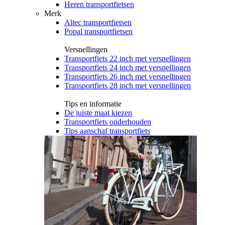
Heren transportfietsen
Merk
Altec transportfietsen
Popal transportfietsen
Versnellingen
Transportfiets 22 inch met versnellingen
Transportfiets 24 inch met versnellingen
Transportfiets 26 inch met versnellingen
Transportfiets 28 inch met versnellingen
Tips en informatie
De juiste maat kiezen
Transportfiets onderhouden
Tips aanschaf transportfiets