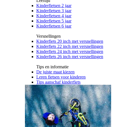
Leeftijd
Kinderfietsen 2 jaar
Kinderfietsen 3 jaar
Kinderfietsen 4 jaar
Kinderfietsen 5 jaar
Kinderfietsen 6 jaar
Versnellingen
Kinderfiets 20 inch met versnellingen
Kinderfiets 22 inch met versnellingen
Kinderfiets 24 inch met versnellingen
Kinderfiets 26 inch met versnellingen
Tips en informatie
De juiste maat kiezen
Leren fietsen voor kinderen
Tips aanschaf kinderfiets