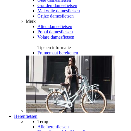
Gele damesfietsen
Gouden damesfietsen
Mat witte damesfietsen
Grijze damesfietsen
Merk
Altec damesfietsen
Popal damesfietsen
Volare damesfietsen
Tips en informatie
Framemaat berekenen
Herenfietsen
Terug
Alle
herenfietsen