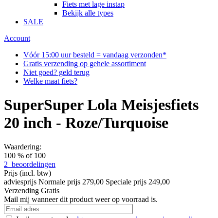
Fiets met lage instap
Bekijk alle types
SALE
Account
Vóór 15:00 uur besteld = vandaag verzonden*
Gratis verzending op gehele assortiment
Niet goed? geld terug
Welke maat fiets?
SuperSuper Lola Meisjesfiets
20 inch - Roze/Turquoise
Waardering:
100
% of
100
2
beoordelingen
Prijs
(incl. btw)
adviesprijs
Normale prijs
279,00
Speciale prijs
249,00
Verzending
Gratis
Mail mij wanneer dit product weer op voorraad is.