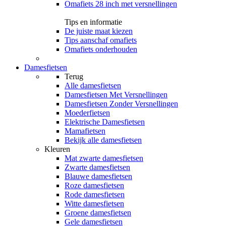
Omafiets 28 inch met versnellingen
Tips en informatie
De juiste maat kiezen
Tips aanschaf omafiets
Omafiets onderhouden
Damesfietsen
Terug
Alle
damesfietsen
Damesfietsen Met Versnellingen
Damesfietsen Zonder Versnellingen
Moederfietsen
Elektrische Damesfietsen
Mamafietsen
Bekijk alle damesfietsen
Kleuren
Mat zwarte damesfietsen
Zwarte damesfietsen
Blauwe damesfietsen
Roze damesfietsen
Rode damesfietsen
Witte damesfietsen
Groene damesfietsen
Gele damesfietsen