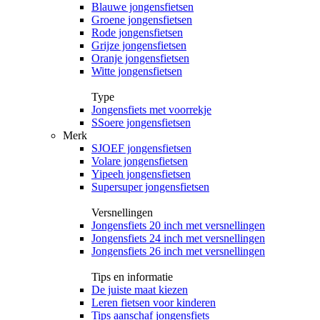
Blauwe jongensfietsen
Groene jongensfietsen
Rode jongensfietsen
Grijze jongensfietsen
Oranje jongensfietsen
Witte jongensfietsen
Type
Jongensfiets met voorrekje
SSoere jongensfietsen
Merk
SJOEF jongensfietsen
Volare jongensfietsen
Yipeeh jongensfietsen
Supersuper jongensfietsen
Versnellingen
Jongensfiets 20 inch met versnellingen
Jongensfiets 24 inch met versnellingen
Jongensfiets 26 inch met versnellingen
Tips en informatie
De juiste maat kiezen
Leren fietsen voor kinderen
Tips aanschaf jongensfiets