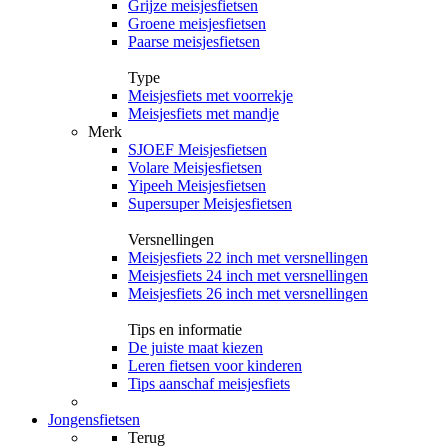
Grijze meisjesfietsen
Groene meisjesfietsen
Paarse meisjesfietsen
Type
Meisjesfiets met voorrekje
Meisjesfiets met mandje
Merk
SJOEF Meisjesfietsen
Volare Meisjesfietsen
Yipeeh Meisjesfietsen
Supersuper Meisjesfietsen
Versnellingen
Meisjesfiets 22 inch met versnellingen
Meisjesfiets 24 inch met versnellingen
Meisjesfiets 26 inch met versnellingen
Tips en informatie
De juiste maat kiezen
Leren fietsen voor kinderen
Tips aanschaf meisjesfiets
Jongensfietsen
Terug