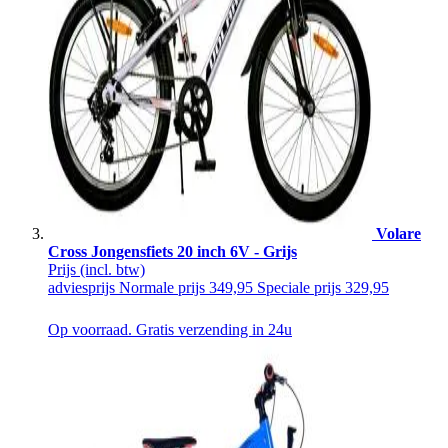
Volare
Cross Jongensfiets 20 inch 6V - Grijs
Prijs
(incl. btw)
adviesprijs
Normale prijs
349,95
Speciale prijs
329,95
Op voorraad. Gratis verzending in 24u