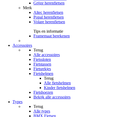
Grijze herenfietsen
Merk
Altec herenfietsen
Popal herenfietsen
Volare herenfietsen
Tips en informatie
Framemaat berekenen
Accessoires
Terug
Alle
accessoires
Fietssloten
Fietstassen
Fietsrekjes
Fietshelmen
Terug
Alle
fietshelmen
Kinder fietshelmen
Fietshoezen
Bekijk alle accessoires
Types
Terug
Alle
types
BMX Fietsen