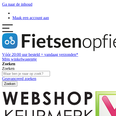
Ga naar de inhoud
Maak een account aan
Vóór
20:00
uur besteld = vandaag verzonden*
Mijn winkelwagentje
Zoeken
Zoeken
Geavanceerd zoeken
Zoeken