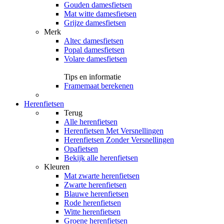
Gouden damesfietsen
Mat witte damesfietsen
Grijze damesfietsen
Merk
Altec damesfietsen
Popal damesfietsen
Volare damesfietsen
Tips en informatie
Framemaat berekenen
Herenfietsen
Terug
Alle
herenfietsen
Herenfietsen Met Versnellingen
Herenfietsen Zonder Versnellingen
Opafietsen
Bekijk alle herenfietsen
Kleuren
Mat zwarte herenfietsen
Zwarte herenfietsen
Blauwe herenfietsen
Rode herenfietsen
Witte herenfietsen
Groene herenfietsen