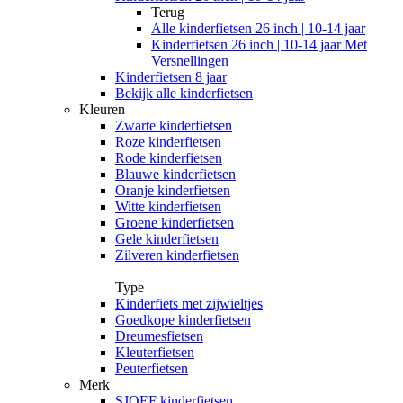
Terug
Alle
kinderfietsen 26 inch | 10-14 jaar
Kinderfietsen 26 inch | 10-14 jaar Met
Versnellingen
Kinderfietsen 8 jaar
Bekijk alle kinderfietsen
Kleuren
Zwarte kinderfietsen
Roze kinderfietsen
Rode kinderfietsen
Blauwe kinderfietsen
Oranje kinderfietsen
Witte kinderfietsen
Groene kinderfietsen
Gele kinderfietsen
Zilveren kinderfietsen
Type
Kinderfiets met zijwieltjes
Goedkope kinderfietsen
Dreumesfietsen
Kleuterfietsen
Peuterfietsen
Merk
SJOEF kinderfietsen