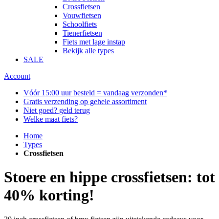
Crossfietsen
Vouwfietsen
Schoolfiets
Tienerfietsen
Fiets met lage instap
Bekijk alle types
SALE
Account
Vóór 15:00 uur besteld = vandaag verzonden*
Gratis verzending op gehele assortiment
Niet goed? geld terug
Welke maat fiets?
Home
Types
Crossfietsen
Stoere en hippe crossfietsen: tot
40% korting!