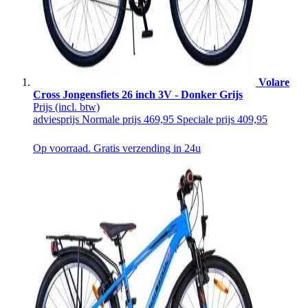
Volare
Cross Jongensfiets 26 inch 3V - Donker Grijs
Prijs
(incl. btw)
adviesprijs
Normale prijs
469,95
Speciale prijs
409,95
Op voorraad. Gratis verzending in 24u