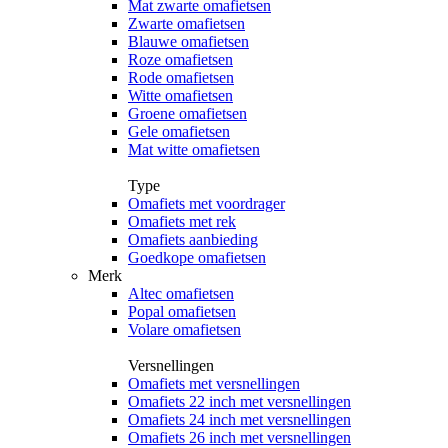
Mat zwarte omafietsen
Zwarte omafietsen
Blauwe omafietsen
Roze omafietsen
Rode omafietsen
Witte omafietsen
Groene omafietsen
Gele omafietsen
Mat witte omafietsen
Type
Omafiets met voordrager
Omafiets met rek
Omafiets aanbieding
Goedkope omafietsen
Merk
Altec omafietsen
Popal omafietsen
Volare omafietsen
Versnellingen
Omafiets met versnellingen
Omafiets 22 inch met versnellingen
Omafiets 24 inch met versnellingen
Omafiets 26 inch met versnellingen