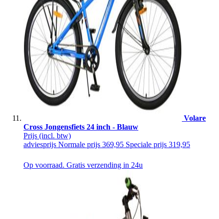
Volare
Cross Jongensfiets 24 inch - Blauw
Prijs
(incl. btw)
adviesprijs
Normale prijs
369,95
Speciale prijs
319,95
Op voorraad. Gratis verzending in 24u