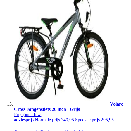
Volare
Cross Jongensfiets 20 inch - Grijs
Prijs
(incl. btw)
adviesprijs
Normale prijs
349,95
Speciale prijs
295,95