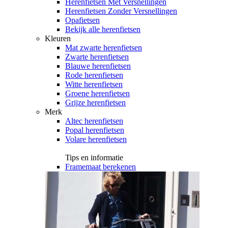
Herenfietsen Met Versnellingen
Herenfietsen Zonder Versnellingen
Opafietsen
Bekijk alle herenfietsen
Kleuren
Mat zwarte herenfietsen
Zwarte herenfietsen
Blauwe herenfietsen
Rode herenfietsen
Witte herenfietsen
Groene herenfietsen
Grijze herenfietsen
Merk
Altec herenfietsen
Popal herenfietsen
Volare herenfietsen
Tips en informatie
Framemaat berekenen