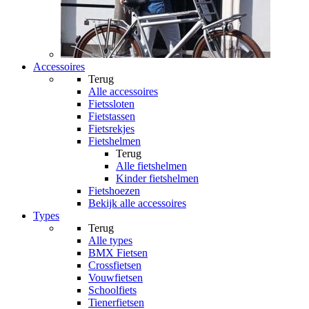
Accessoires
Terug
Alle
accessoires
Fietssloten
Fietstassen
Fietsrekjes
Fietshelmen
Terug
Alle
fietshelmen
Kinder fietshelmen
Fietshoezen
Bekijk alle accessoires
Types
Terug
Alle
types
BMX Fietsen
Crossfietsen
Vouwfietsen
Schoolfiets
Tienerfietsen