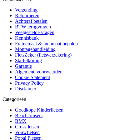
Verzending
Retourneren
Achteraf betalen
BTW terugvragen
Veelgestelde vragen
Kennisbank
Framemaat & Inchmaat bepalen
Montagehandleiding
FietsZeker (fietsverzekering)
Staffelkorting
Garantie
Algemene voorwaarden
Cookie Statement
Privacy Policy
Disclaimer
Categorieën
Goedkope Kinderfietsen
Beachcruisers
BMX
Crossfietsen
Vouwfietsen
Popal Fietsen