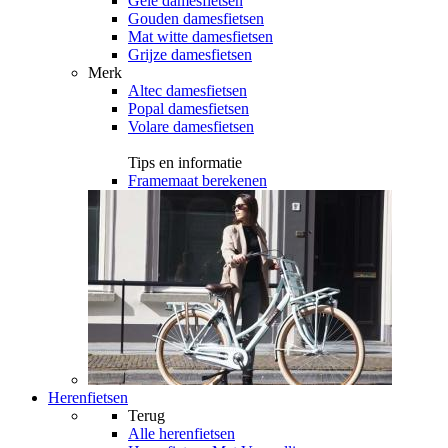
Gele damesfietsen
Gouden damesfietsen
Mat witte damesfietsen
Grijze damesfietsen
Merk
Altec damesfietsen
Popal damesfietsen
Volare damesfietsen
Tips en informatie
Framemaat berekenen
Herenfietsen
Terug
Alle
herenfietsen