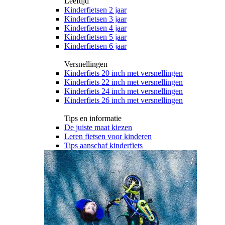
Leeftijd
Kinderfietsen 2 jaar
Kinderfietsen 3 jaar
Kinderfietsen 4 jaar
Kinderfietsen 5 jaar
Kinderfietsen 6 jaar
Versnellingen
Kinderfiets 20 inch met versnellingen
Kinderfiets 22 inch met versnellingen
Kinderfiets 24 inch met versnellingen
Kinderfiets 26 inch met versnellingen
Tips en informatie
De juiste maat kiezen
Leren fietsen voor kinderen
Tips aanschaf kinderfiets