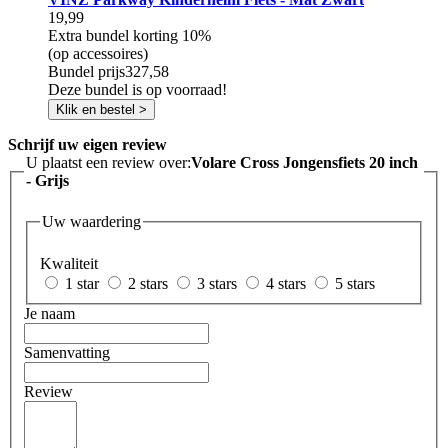
19,99
Extra bundel korting
10%
(op accessoires)
Bundel prijs
327,58
Deze bundel is op voorraad!
Klik en bestel >
Schrijf uw eigen review
U plaatst een review over:
Volare Cross Jongensfiets 20 inch
- Grijs
Uw waardering
Kwaliteit
1 star
2 stars
3 stars
4 stars
5 stars
Je naam
Samenvatting
Review