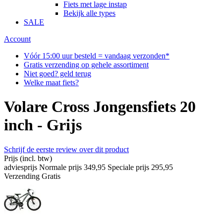
Fiets met lage instap
Bekijk alle types
SALE
Account
Vóór 15:00 uur besteld = vandaag verzonden*
Gratis verzending op gehele assortiment
Niet goed? geld terug
Welke maat fiets?
Volare Cross Jongensfiets 20
inch - Grijs
Schrijf de eerste review over dit product
Prijs
(incl. btw)
adviesprijs
Normale prijs
349,95
Speciale prijs
295,95
Verzending
Gratis