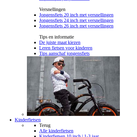
Versnellingen
Jongensfiets 20 inch met versnellingen
Jongensfiets 24 inch met versnellingen
Jongensfiets 26 inch met versnellingen
Tips en informatie
De juiste maat kiezen
Leren fietsen voor kinderen
Tips aanschaf jongensfiets
Kinderfietsen
Terug
Alle
kinderfietsen
Kinderfietsen 10 inch | 1-3 jaar