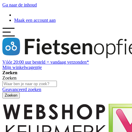
Ga naar de inhoud
Maak een account aan
Vóór
20:00
uur besteld = vandaag verzonden*
Mijn winkelwagentje
Zoeken
Zoeken
Geavanceerd zoeken
Zoeken