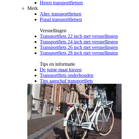
Heren transportfietsen
Merk
Altec transportfietsen
Popal transportfietsen
Versnellingen
Transportfiets 22 inch met versnellingen
Transportfiets 24 inch met versnellingen
Transportfiets 26 inch met versnellingen
Transportfiets 28 inch met versnellingen
Tips en informatie
De juiste maat kiezen
Transportfiets onderhouden
Tips aanschaf transportfiets