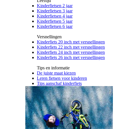
Leeftijd
Kinderfietsen 2 jaar
Kinderfietsen 3 jaar
Kinderfietsen 4 jaar
Kinderfietsen 5 jaar
Kinderfietsen 6 jaar
Versnellingen
Kinderfiets 20 inch met versnellingen
Kinderfiets 22 inch met versnellingen
Kinderfiets 24 inch met versnellingen
Kinderfiets 26 inch met versnellingen
Tips en informatie
De juiste maat kiezen
Leren fietsen voor kinderen
Tips aanschaf kinderfiets