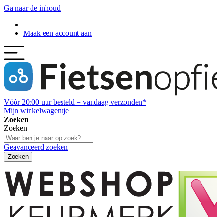
Ga naar de inhoud
Maak een account aan
Vóór
20:00
uur besteld = vandaag verzonden*
Mijn winkelwagentje
Zoeken
Zoeken
Geavanceerd zoeken
Zoeken