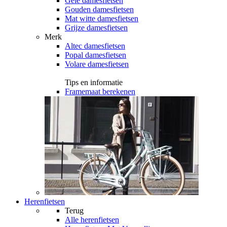
Gele damesfietsen
Gouden damesfietsen
Mat witte damesfietsen
Grijze damesfietsen
Merk
Altec damesfietsen
Popal damesfietsen
Volare damesfietsen
Tips en informatie
Framemaat berekenen
Herenfietsen
Terug
Alle
herenfietsen