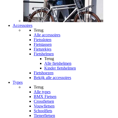
Accessoires
Terug
Alle
accessoires
Fietssloten
Fietstassen
Fietsrekjes
Fietshelmen
Terug
Alle
fietshelmen
Kinder fietshelmen
Fietshoezen
Bekijk alle accessoires
Types
Terug
Alle
types
BMX Fietsen
Crossfietsen
Vouwfietsen
Schoolfiets
Tienerfietsen