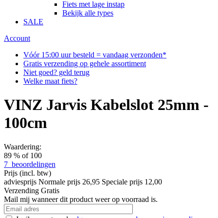
Fiets met lage instap
Bekijk alle types
SALE
Account
Vóór 15:00 uur besteld = vandaag verzonden*
Gratis verzending op gehele assortiment
Niet goed? geld terug
Welke maat fiets?
VINZ Jarvis Kabelslot 25mm -
100cm
Waardering:
89
% of
100
7
beoordelingen
Prijs
(incl. btw)
adviesprijs
Normale prijs
26,95
Speciale prijs
12,00
Verzending
Gratis
Mail mij wanneer dit product weer op voorraad is.