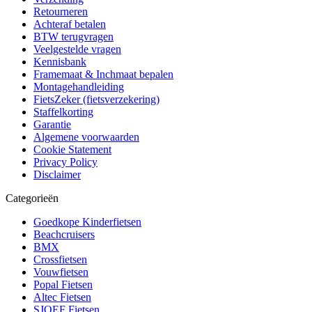
Retourneren
Achteraf betalen
BTW terugvragen
Veelgestelde vragen
Kennisbank
Framemaat & Inchmaat bepalen
Montagehandleiding
FietsZeker (fietsverzekering)
Staffelkorting
Garantie
Algemene voorwaarden
Cookie Statement
Privacy Policy
Disclaimer
Categorieën
Goedkope Kinderfietsen
Beachcruisers
BMX
Crossfietsen
Vouwfietsen
Popal Fietsen
Altec Fietsen
SJOEF Fietsen