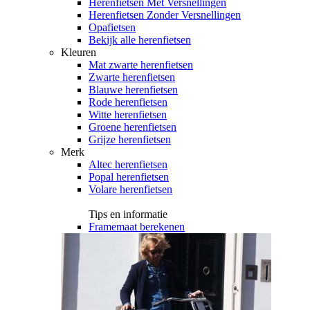
Herenfietsen Met Versnellingen
Herenfietsen Zonder Versnellingen
Opafietsen
Bekijk alle herenfietsen
Kleuren
Mat zwarte herenfietsen
Zwarte herenfietsen
Blauwe herenfietsen
Rode herenfietsen
Witte herenfietsen
Groene herenfietsen
Grijze herenfietsen
Merk
Altec herenfietsen
Popal herenfietsen
Volare herenfietsen
Tips en informatie
Framemaat berekenen