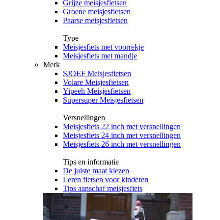
Grijze meisjesfietsen
Groene meisjesfietsen
Paarse meisjesfietsen
Type
Meisjesfiets met voorrekje
Meisjesfiets met mandje
Merk
SJOEF Meisjesfietsen
Volare Meisjesfietsen
Yipeeh Meisjesfietsen
Supersuper Meisjesfietsen
Versnellingen
Meisjesfiets 22 inch met versnellingen
Meisjesfiets 24 inch met versnellingen
Meisjesfiets 26 inch met versnellingen
Tips en informatie
De juiste maat kiezen
Leren fietsen voor kinderen
Tips aanschaf meisjesfiets