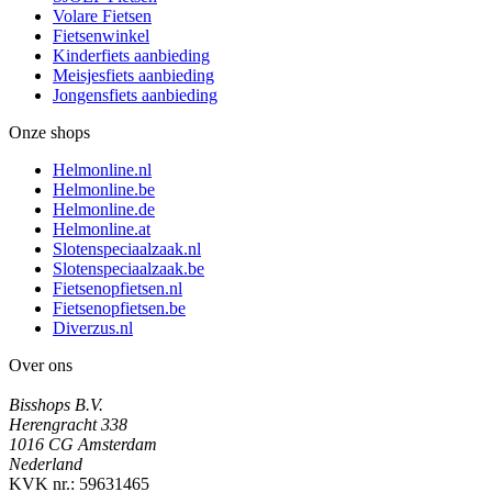
Volare Fietsen
Fietsenwinkel
Kinderfiets aanbieding
Meisjesfiets aanbieding
Jongensfiets aanbieding
Onze shops
Helmonline.nl
Helmonline.be
Helmonline.de
Helmonline.at
Slotenspeciaalzaak.nl
Slotenspeciaalzaak.be
Fietsenopfietsen.nl
Fietsenopfietsen.be
Diverzus.nl
Over ons
Bisshops B.V.
Herengracht 338
1016 CG Amsterdam
Nederland
KVK nr.: 59631465