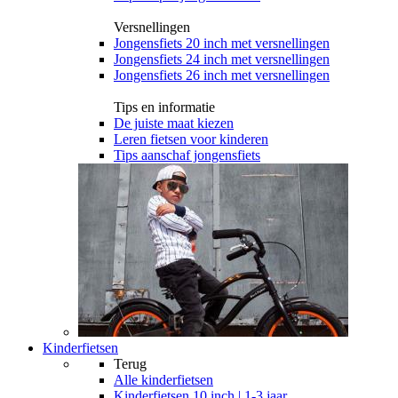
Versnellingen
Jongensfiets 20 inch met versnellingen
Jongensfiets 24 inch met versnellingen
Jongensfiets 26 inch met versnellingen
Tips en informatie
De juiste maat kiezen
Leren fietsen voor kinderen
Tips aanschaf jongensfiets
Kinderfietsen
Terug
Alle
kinderfietsen
Kinderfietsen 10 inch | 1-3 jaar