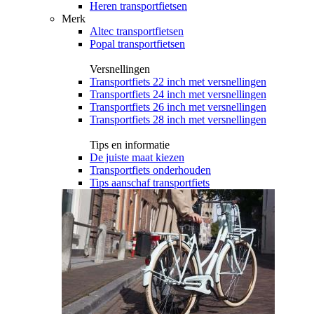
Heren transportfietsen
Merk
Altec transportfietsen
Popal transportfietsen
Versnellingen
Transportfiets 22 inch met versnellingen
Transportfiets 24 inch met versnellingen
Transportfiets 26 inch met versnellingen
Transportfiets 28 inch met versnellingen
Tips en informatie
De juiste maat kiezen
Transportfiets onderhouden
Tips aanschaf transportfiets