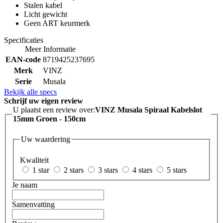
Stalen kabel
Licht gewicht
Geen ART keurmerk
Specificaties
Meer Informatie
EAN-code
8719425237695
Merk
VINZ
Serie
Musala
Bekijk alle specs
Schrijf uw eigen review
U plaatst een review over:
VINZ Musala Spiraal Kabelslot
15mm Groen - 150cm
Uw waardering
Kwaliteit
1 star
2 stars
3 stars
4 stars
5 stars
Je naam
Samenvatting