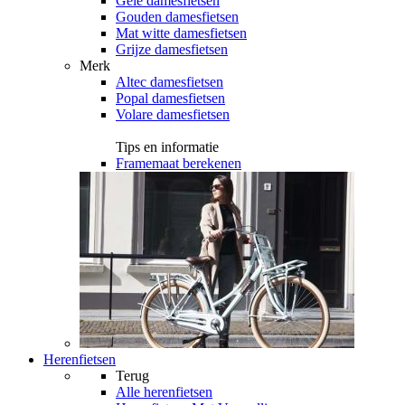
Gele damesfietsen
Gouden damesfietsen
Mat witte damesfietsen
Grijze damesfietsen
Merk
Altec damesfietsen
Popal damesfietsen
Volare damesfietsen
Tips en informatie
Framemaat berekenen
Herenfietsen
Terug
Alle
herenfietsen