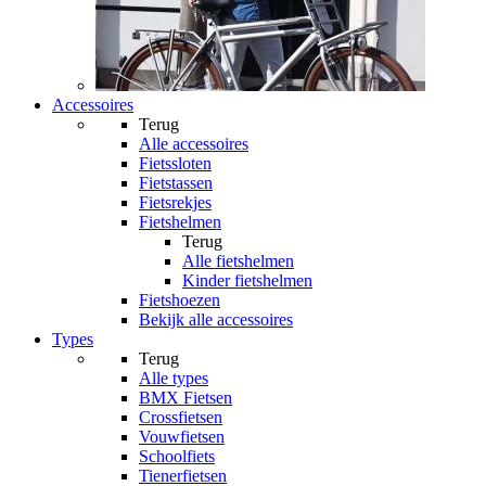
Accessoires
Terug
Alle
accessoires
Fietssloten
Fietstassen
Fietsrekjes
Fietshelmen
Terug
Alle
fietshelmen
Kinder fietshelmen
Fietshoezen
Bekijk alle accessoires
Types
Terug
Alle
types
BMX Fietsen
Crossfietsen
Vouwfietsen
Schoolfiets
Tienerfietsen