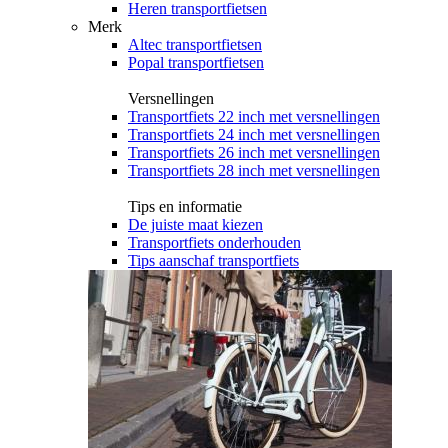
Heren transportfietsen
Merk
Altec transportfietsen
Popal transportfietsen
Versnellingen
Transportfiets 22 inch met versnellingen
Transportfiets 24 inch met versnellingen
Transportfiets 26 inch met versnellingen
Transportfiets 28 inch met versnellingen
Tips en informatie
De juiste maat kiezen
Transportfiets onderhouden
Tips aanschaf transportfiets