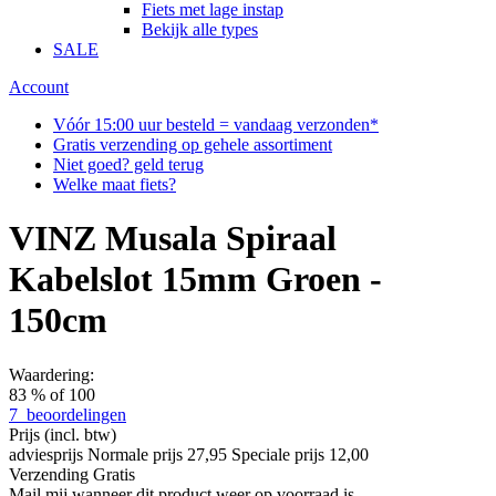
Fiets met lage instap
Bekijk alle types
SALE
Account
Vóór 15:00 uur besteld = vandaag verzonden*
Gratis verzending op gehele assortiment
Niet goed? geld terug
Welke maat fiets?
VINZ Musala Spiraal
Kabelslot 15mm Groen -
150cm
Waardering:
83
% of
100
7
beoordelingen
Prijs
(incl. btw)
adviesprijs
Normale prijs
27,95
Speciale prijs
12,00
Verzending
Gratis
Mail mij wanneer dit product weer op voorraad is.