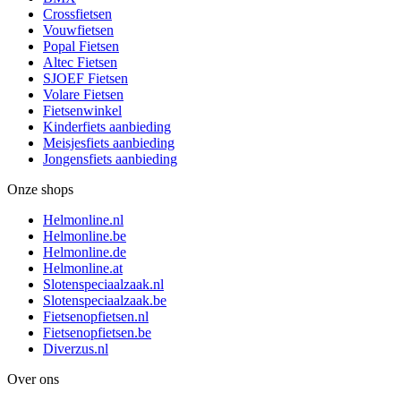
Crossfietsen
Vouwfietsen
Popal Fietsen
Altec Fietsen
SJOEF Fietsen
Volare Fietsen
Fietsenwinkel
Kinderfiets aanbieding
Meisjesfiets aanbieding
Jongensfiets aanbieding
Onze shops
Helmonline.nl
Helmonline.be
Helmonline.de
Helmonline.at
Slotenspeciaalzaak.nl
Slotenspeciaalzaak.be
Fietsenopfietsen.nl
Fietsenopfietsen.be
Diverzus.nl
Over ons