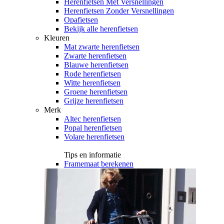
Herenfietsen Met Versnellingen
Herenfietsen Zonder Versnellingen
Opafietsen
Bekijk alle herenfietsen
Kleuren
Mat zwarte herenfietsen
Zwarte herenfietsen
Blauwe herenfietsen
Rode herenfietsen
Witte herenfietsen
Groene herenfietsen
Grijze herenfietsen
Merk
Altec herenfietsen
Popal herenfietsen
Volare herenfietsen
Tips en informatie
Framemaat berekenen