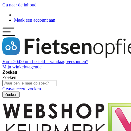
Ga naar de inhoud
Maak een account aan
Vóór
20:00
uur besteld = vandaag verzonden*
Mijn winkelwagentje
Zoeken
Zoeken
Geavanceerd zoeken
Zoeken