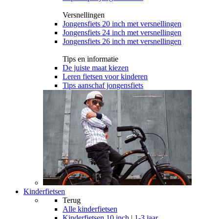
Versnellingen
Jongensfiets 20 inch met versnellingen
Jongensfiets 24 inch met versnellingen
Jongensfiets 26 inch met versnellingen
Tips en informatie
De juiste maat kiezen
Leren fietsen voor kinderen
Tips aanschaf jongensfiets
Kinderfietsen
Terug
Alle
kinderfietsen
Kinderfietsen 10 inch | 1-3 jaar