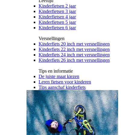
Leeftijd
Kinderfietsen 2 jaar
Kinderfietsen 3 jaar
Kinderfietsen 4 jaar
Kinderfietsen 5 jaar
Kinderfietsen 6 jaar
Versnellingen
Kinderfiets 20 inch met versnellingen
Kinderfiets 22 inch met versnellingen
Kinderfiets 24 inch met versnellingen
Kinderfiets 26 inch met versnellingen
Tips en informatie
De juiste maat kiezen
Leren fietsen voor kinderen
Tips aanschaf kinderfiets