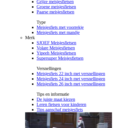
Grijze meisjesfietsen
Groene meisjesfietsen
Paarse meisjesfietsen
Type
Meisjesfiets met voorrekje
Meisjesfiets met mandje
Merk
SJOEF Meisjesfietsen
Volare Meisjesfietsen
Yipeeh Meisjesfietsen
Supersuper Meisjesfietsen
Versnellingen
Meisjesfiets 22 inch met versnellingen
Meisjesfiets 24 inch met versnellingen
Meisjesfiets 26 inch met versnellingen
Tips en informatie
De juiste maat kiezen
Leren fietsen voor kinderen
Tips aanschaf meisjesfiets