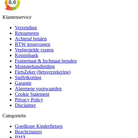
Klantenservice
Verzending
Retourneren
Achteraf betalen
BTW terugvragen
Veelgestelde vragen
Kennisbank
Framemaat & Inchmaat bepalen
Montagehandleiding
FietsZeker (fietsverzekering)
Staffelkorting
Garantie
Algemene voorwaarden
Cookie Statement
Privacy Policy
Disclaimer
Categorieën
Goedkope Kinderfietsen
Beachcruisers
BMX