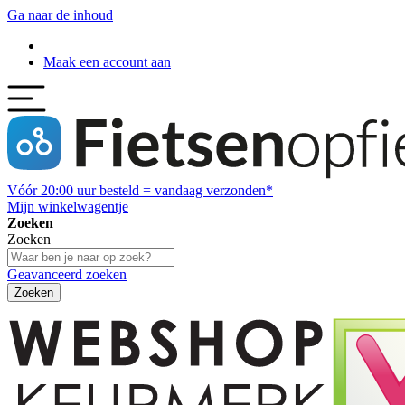
Ga naar de inhoud
Maak een account aan
Vóór
20:00
uur besteld = vandaag verzonden*
Mijn winkelwagentje
Zoeken
Zoeken
Geavanceerd zoeken
Zoeken