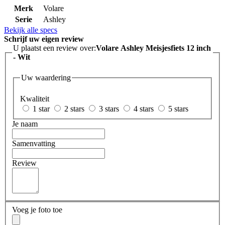
Merk
Volare
Serie
Ashley
Bekijk alle specs
Schrijf uw eigen review
U plaatst een review over:
Volare Ashley Meisjesfiets 12 inch
- Wit
Uw waardering
Kwaliteit
1 star
2 stars
3 stars
4 stars
5 stars
Je naam
Samenvatting
Review
Voeg je foto toe