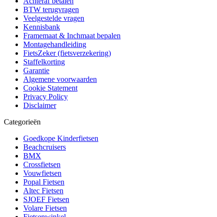
Achteraf betalen
BTW terugvragen
Veelgestelde vragen
Kennisbank
Framemaat & Inchmaat bepalen
Montagehandleiding
FietsZeker (fietsverzekering)
Staffelkorting
Garantie
Algemene voorwaarden
Cookie Statement
Privacy Policy
Disclaimer
Categorieën
Goedkope Kinderfietsen
Beachcruisers
BMX
Crossfietsen
Vouwfietsen
Popal Fietsen
Altec Fietsen
SJOEF Fietsen
Volare Fietsen
Fietsenwinkel