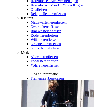
Herenfietsen Met Versnellingen
Herenfietsen Zonder Versnellingen
Opafietsen
Bekijk alle herenfietsen
Kleuren
Mat zwarte herenfietsen
Zwarte herenfietsen
Blauwe herenfietsen
Rode herenfietsen
Witte herenfietsen
Groene herenfietsen
Grijze herenfietsen
Merk
Altec herenfietsen
Popal herenfietsen
Volare herenfietsen
Tips en informatie
Framemaat berekenen