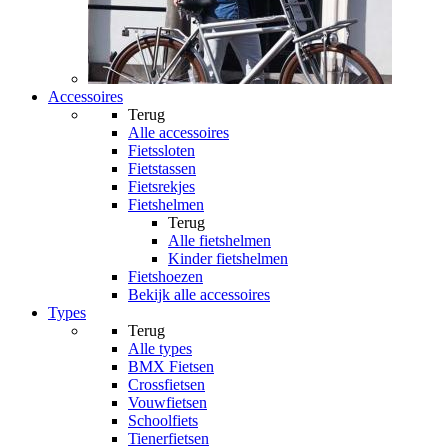
Accessoires
Terug
Alle
accessoires
Fietssloten
Fietstassen
Fietsrekjes
Fietshelmen
Terug
Alle
fietshelmen
Kinder fietshelmen
Fietshoezen
Bekijk alle accessoires
Types
Terug
Alle
types
BMX Fietsen
Crossfietsen
Vouwfietsen
Schoolfiets
Tienerfietsen