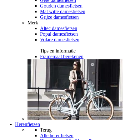
Gele damesfietsen
Gouden damesfietsen
Mat witte damesfietsen
Grijze damesfietsen
Merk
Altec damesfietsen
Popal damesfietsen
Volare damesfietsen
Tips en informatie
Framemaat berekenen
Herenfietsen
Terug
Alle
herenfietsen