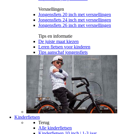
Versnellingen
Jongensfiets 20 inch met versnellingen
Jongensfiets 24 inch met versnellingen
Jongensfiets 26 inch met versnellingen
Tips en informatie
De juiste maat kiezen
Leren fietsen voor kinderen
Tips aanschaf jongensfiets
Kinderfietsen
Terug
Alle
kinderfietsen
Kinderfietsen 10 inch | 1-3 jaar