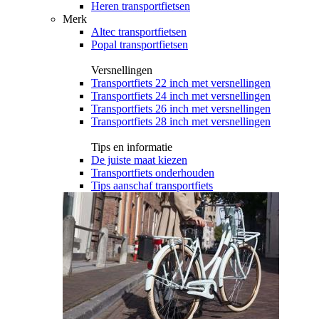
Heren transportfietsen
Merk
Altec transportfietsen
Popal transportfietsen
Versnellingen
Transportfiets 22 inch met versnellingen
Transportfiets 24 inch met versnellingen
Transportfiets 26 inch met versnellingen
Transportfiets 28 inch met versnellingen
Tips en informatie
De juiste maat kiezen
Transportfiets onderhouden
Tips aanschaf transportfiets