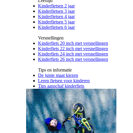
Leeftijd
Kinderfietsen 2 jaar
Kinderfietsen 3 jaar
Kinderfietsen 4 jaar
Kinderfietsen 5 jaar
Kinderfietsen 6 jaar
Versnellingen
Kinderfiets 20 inch met versnellingen
Kinderfiets 22 inch met versnellingen
Kinderfiets 24 inch met versnellingen
Kinderfiets 26 inch met versnellingen
Tips en informatie
De juiste maat kiezen
Leren fietsen voor kinderen
Tips aanschaf kinderfiets