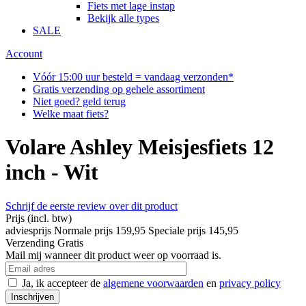
Fiets met lage instap
Bekijk alle types
SALE
Account
Vóór 15:00 uur besteld = vandaag verzonden*
Gratis verzending op gehele assortiment
Niet goed? geld terug
Welke maat fiets?
Volare Ashley Meisjesfiets 12
inch - Wit
Schrijf de eerste review over dit product
Prijs
(incl. btw)
adviesprijs
Normale prijs
159,95
Speciale prijs
145,95
Verzending
Gratis
Mail mij wanneer dit product weer op voorraad is.
Ja, ik accepteer de
algemene voorwaarden
en
privacy policy
Inschrijven