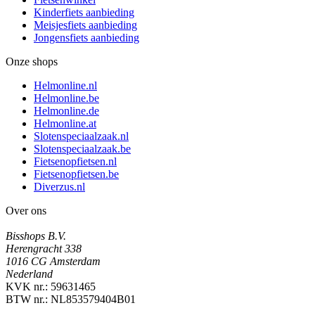
Kinderfiets aanbieding
Meisjesfiets aanbieding
Jongensfiets aanbieding
Onze shops
Helmonline.nl
Helmonline.be
Helmonline.de
Helmonline.at
Slotenspeciaalzaak.nl
Slotenspeciaalzaak.be
Fietsenopfietsen.nl
Fietsenopfietsen.be
Diverzus.nl
Over ons
Bisshops B.V.
Herengracht 338
1016 CG Amsterdam
Nederland
KVK nr.: 59631465
BTW nr.: NL853579404B01