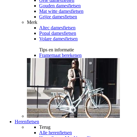
Gele damesfietsen
Gouden damesfietsen
Mat witte damesfietsen
Grijze damesfietsen
Merk
Altec damesfietsen
Popal damesfietsen
Volare damesfietsen
Tips en informatie
Framemaat berekenen
Herenfietsen
Terug
Alle
herenfietsen