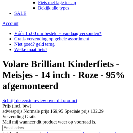
Fiets met lage instap
Bekijk alle types
SALE
Account
Vóór 15:00 uur besteld = vandaag verzonden*
Gratis verzending op gehele assortiment
Niet goed? geld terug
Welke maat fiets?
Volare Brilliant Kinderfiets -
Meisjes - 14 inch - Roze - 95%
afgemonteerd
Schrijf de eerste review over dit product
Prijs
(incl. btw)
adviesprijs
Normale prijs
169,95
Speciale prijs
132,29
Verzending
Gratis
Mail mij wanneer dit product weer op voorraad is.