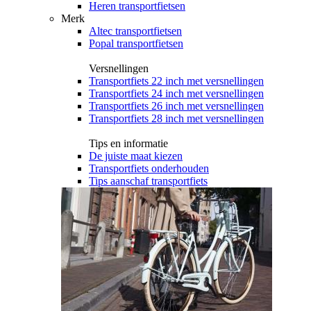
Heren transportfietsen
Merk
Altec transportfietsen
Popal transportfietsen
Versnellingen
Transportfiets 22 inch met versnellingen
Transportfiets 24 inch met versnellingen
Transportfiets 26 inch met versnellingen
Transportfiets 28 inch met versnellingen
Tips en informatie
De juiste maat kiezen
Transportfiets onderhouden
Tips aanschaf transportfiets