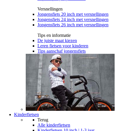
Versnellingen
Jongensfiets 20 inch met versnellingen
Jongensfiets 24 inch met versnellingen
Jongensfiets 26 inch met versnellingen
Tips en informatie
De juiste maat kiezen
Leren fietsen voor kinderen
Tips aanschaf jongensfiets
Kinderfietsen
Terug
Alle
kinderfietsen
Kinderfietsen 10 inch | 1-3 jaar