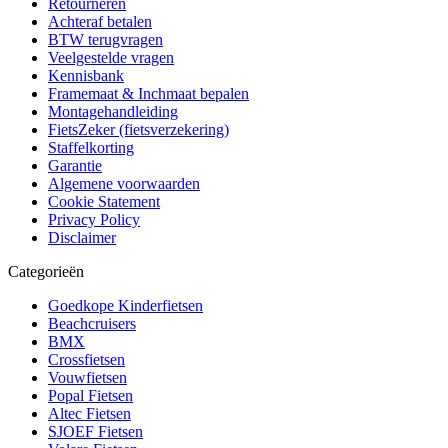
Retourneren
Achteraf betalen
BTW terugvragen
Veelgestelde vragen
Kennisbank
Framemaat & Inchmaat bepalen
Montagehandleiding
FietsZeker (fietsverzekering)
Staffelkorting
Garantie
Algemene voorwaarden
Cookie Statement
Privacy Policy
Disclaimer
Categorieën
Goedkope Kinderfietsen
Beachcruisers
BMX
Crossfietsen
Vouwfietsen
Popal Fietsen
Altec Fietsen
SJOEF Fietsen