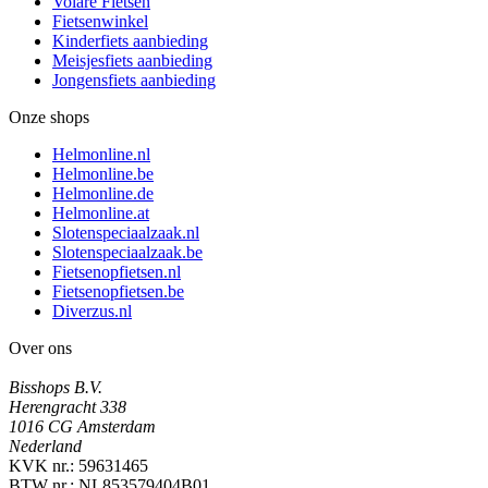
Volare Fietsen
Fietsenwinkel
Kinderfiets aanbieding
Meisjesfiets aanbieding
Jongensfiets aanbieding
Onze shops
Helmonline.nl
Helmonline.be
Helmonline.de
Helmonline.at
Slotenspeciaalzaak.nl
Slotenspeciaalzaak.be
Fietsenopfietsen.nl
Fietsenopfietsen.be
Diverzus.nl
Over ons
Bisshops B.V.
Herengracht 338
1016 CG Amsterdam
Nederland
KVK nr.: 59631465
BTW nr.: NL853579404B01