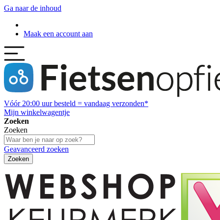
Ga naar de inhoud
Maak een account aan
Vóór
20:00
uur besteld = vandaag verzonden*
Mijn winkelwagentje
Zoeken
Zoeken
Geavanceerd zoeken
Zoeken