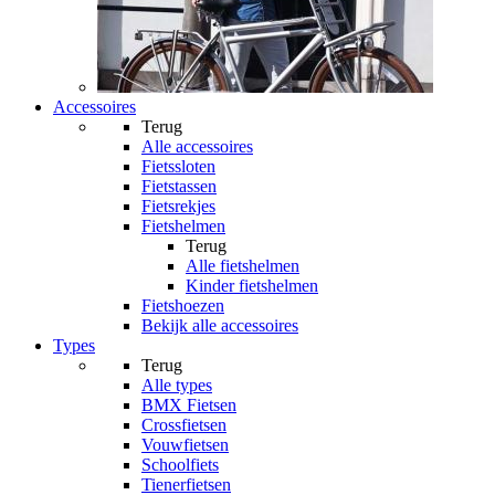
Accessoires
Terug
Alle
accessoires
Fietssloten
Fietstassen
Fietsrekjes
Fietshelmen
Terug
Alle
fietshelmen
Kinder fietshelmen
Fietshoezen
Bekijk alle accessoires
Types
Terug
Alle
types
BMX Fietsen
Crossfietsen
Vouwfietsen
Schoolfiets
Tienerfietsen