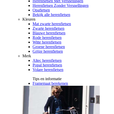
Herenfietsen Met Versnellingen
Herenfietsen Zonder Versnellingen
Opafietsen
Bekijk alle herenfietsen
Kleuren
Mat zwarte herenfietsen
Zwarte herenfietsen
Blauwe herenfietsen
Rode herenfietsen
Witte herenfietsen
Groene herenfietsen
Grijze herenfietsen
Merk
Altec herenfietsen
Popal herenfietsen
Volare herenfietsen
Tips en informatie
Framemaat berekenen