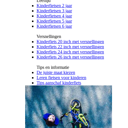
Leeftijd
Kinderfietsen 2 jaar
Kinderfietsen 3 jaar
Kinderfietsen 4 jaar
Kinderfietsen 5 jaar
Kinderfietsen 6 jaar
Versnellingen
Kinderfiets 20 inch met versnellingen
Kinderfiets 22 inch met versnellingen
Kinderfiets 24 inch met versnellingen
Kinderfiets 26 inch met versnellingen
Tips en informatie
De juiste maat kiezen
Leren fietsen voor kinderen
Tips aanschaf kinderfiets