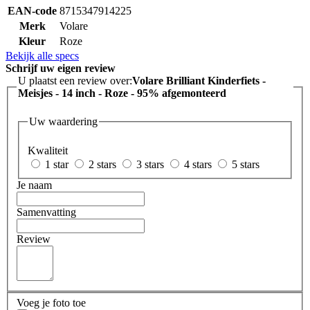
EAN-code
8715347914225
Merk
Volare
Kleur
Roze
Bekijk alle specs
Schrijf uw eigen review
U plaatst een review over:
Volare Brilliant Kinderfiets -
Meisjes - 14 inch - Roze - 95% afgemonteerd
Uw waardering
Kwaliteit
1 star
2 stars
3 stars
4 stars
5 stars
Je naam
Samenvatting
Review
Voeg je foto toe