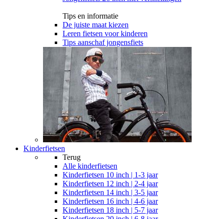
Tips en informatie
De juiste maat kiezen
Leren fietsen voor kinderen
Tips aanschaf jongensfiets
Kinderfietsen
Terug
Alle
kinderfietsen
Kinderfietsen 10 inch | 1-3 jaar
Kinderfietsen 12 inch | 2-4 jaar
Kinderfietsen 14 inch | 3-5 jaar
Kinderfietsen 16 inch | 4-6 jaar
Kinderfietsen 18 inch | 5-7 jaar
Kinderfietsen 20 inch | 6-8 jaar