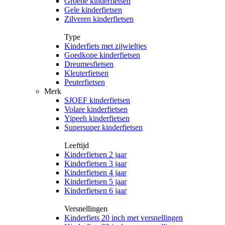
Groene kinderfietsen
Gele kinderfietsen
Zilveren kinderfietsen
Type
Kinderfiets met zijwieltjes
Goedkope kinderfietsen
Dreumesfietsen
Kleuterfietsen
Peuterfietsen
Merk
SJOEF kinderfietsen
Volare kinderfietsen
Yipeeh kinderfietsen
Supersuper kinderfietsen
Leeftijd
Kinderfietsen 2 jaar
Kinderfietsen 3 jaar
Kinderfietsen 4 jaar
Kinderfietsen 5 jaar
Kinderfietsen 6 jaar
Versnellingen
Kinderfiets 20 inch met versnellingen