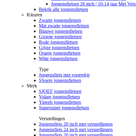
Jongensfietsen 26 inch | 10-14 jaar Met Vers
Bekijk alle jongensfietsen
Kleuren
Zwarte jongensfietsen
Mat zwarte jongensfietsen
Blauwe jongensfietsen
Groene jongensfietsen
Rode jongensfietsen
Grijze jongensfietsen
Oranje jongensfietsen
Witte jongensfietsen
Type
Jongensfiets met voorrekje
SSoere jongensfietsen
Merk
SJOEF jongensfietsen
Volare jongensfietsen
Yipeeh jongensfietsen
Supersuper jongensfietsen
Versnellingen
Jongensfiets 20 inch met versnellingen
Jongensfiets 24 inch met versnellingen
Jongensfiets 26 inch met versnellingen