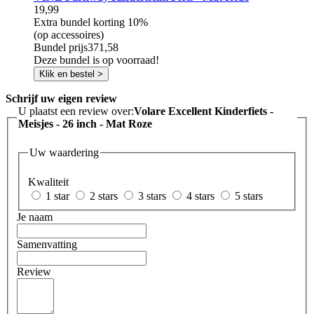
19,99
Extra bundel korting
10%
(op accessoires)
Bundel prijs
371,58
Deze bundel is op voorraad!
Klik en bestel >
Schrijf uw eigen review
U plaatst een review over:
Volare Excellent Kinderfiets -
Meisjes - 26 inch - Mat Roze
Uw waardering
Kwaliteit
1 star
2 stars
3 stars
4 stars
5 stars
Je naam
Samenvatting
Review