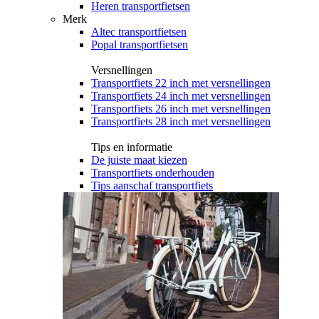
Heren transportfietsen
Merk
Altec transportfietsen
Popal transportfietsen
Versnellingen
Transportfiets 22 inch met versnellingen
Transportfiets 24 inch met versnellingen
Transportfiets 26 inch met versnellingen
Transportfiets 28 inch met versnellingen
Tips en informatie
De juiste maat kiezen
Transportfiets onderhouden
Tips aanschaf transportfiets