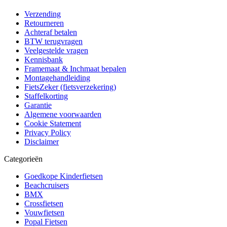
Verzending
Retourneren
Achteraf betalen
BTW terugvragen
Veelgestelde vragen
Kennisbank
Framemaat & Inchmaat bepalen
Montagehandleiding
FietsZeker (fietsverzekering)
Staffelkorting
Garantie
Algemene voorwaarden
Cookie Statement
Privacy Policy
Disclaimer
Categorieën
Goedkope Kinderfietsen
Beachcruisers
BMX
Crossfietsen
Vouwfietsen
Popal Fietsen