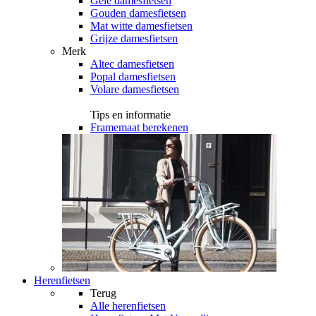
Gele damesfietsen
Gouden damesfietsen
Mat witte damesfietsen
Grijze damesfietsen
Merk
Altec damesfietsen
Popal damesfietsen
Volare damesfietsen
Tips en informatie
Framemaat berekenen
Herenfietsen
Terug
Alle
herenfietsen