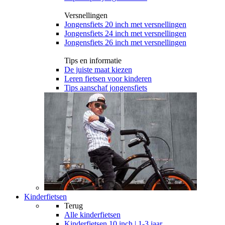
Versnellingen
Jongensfiets 20 inch met versnellingen
Jongensfiets 24 inch met versnellingen
Jongensfiets 26 inch met versnellingen
Tips en informatie
De juiste maat kiezen
Leren fietsen voor kinderen
Tips aanschaf jongensfiets
Kinderfietsen
Terug
Alle
kinderfietsen
Kinderfietsen 10 inch | 1-3 jaar