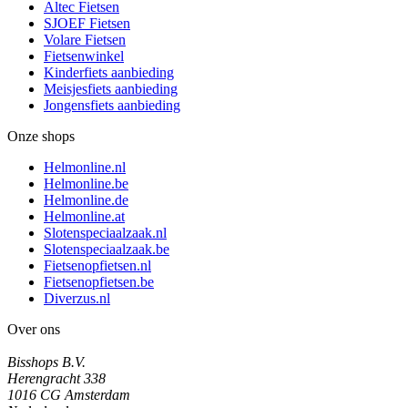
Altec Fietsen
SJOEF Fietsen
Volare Fietsen
Fietsenwinkel
Kinderfiets aanbieding
Meisjesfiets aanbieding
Jongensfiets aanbieding
Onze shops
Helmonline.nl
Helmonline.be
Helmonline.de
Helmonline.at
Slotenspeciaalzaak.nl
Slotenspeciaalzaak.be
Fietsenopfietsen.nl
Fietsenopfietsen.be
Diverzus.nl
Over ons
Bisshops B.V.
Herengracht 338
1016 CG Amsterdam