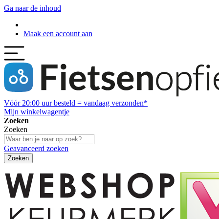
Ga naar de inhoud
Maak een account aan
Vóór
20:00
uur besteld = vandaag verzonden*
Mijn winkelwagentje
Zoeken
Zoeken
Geavanceerd zoeken
Zoeken