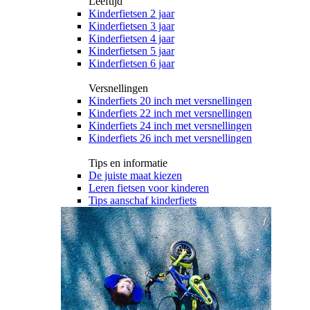
Leeftijd
Kinderfietsen 2 jaar
Kinderfietsen 3 jaar
Kinderfietsen 4 jaar
Kinderfietsen 5 jaar
Kinderfietsen 6 jaar
Versnellingen
Kinderfiets 20 inch met versnellingen
Kinderfiets 22 inch met versnellingen
Kinderfiets 24 inch met versnellingen
Kinderfiets 26 inch met versnellingen
Tips en informatie
De juiste maat kiezen
Leren fietsen voor kinderen
Tips aanschaf kinderfiets