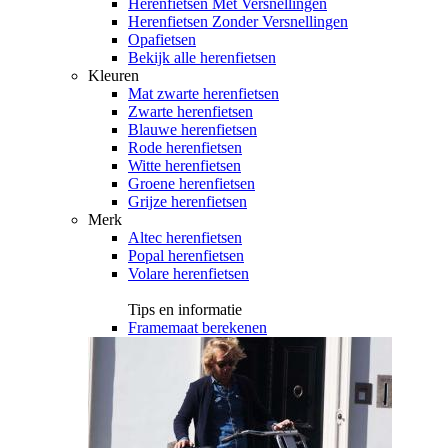
Herenfietsen Met Versnellingen
Herenfietsen Zonder Versnellingen
Opafietsen
Bekijk alle herenfietsen
Kleuren
Mat zwarte herenfietsen
Zwarte herenfietsen
Blauwe herenfietsen
Rode herenfietsen
Witte herenfietsen
Groene herenfietsen
Grijze herenfietsen
Merk
Altec herenfietsen
Popal herenfietsen
Volare herenfietsen
Tips en informatie
Framemaat berekenen