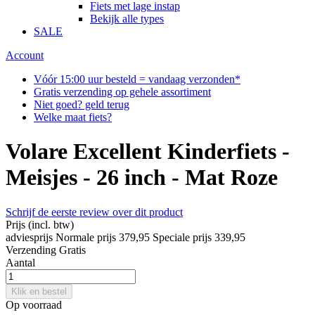
Fiets met lage instap
Bekijk alle types
SALE
Account
Vóór 15:00 uur besteld = vandaag verzonden*
Gratis verzending op gehele assortiment
Niet goed? geld terug
Welke maat fiets?
Volare Excellent Kinderfiets -
Meisjes - 26 inch - Mat Roze
Schrijf de eerste review over dit product
Prijs
(incl. btw)
adviesprijs
Normale prijs
379,95
Speciale prijs
339,95
Verzending
Gratis
Aantal
Klik en bestel
Op voorraad