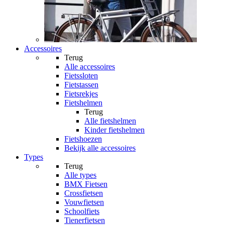
Accessoires
Terug
Alle
accessoires
Fietssloten
Fietstassen
Fietsrekjes
Fietshelmen
Terug
Alle
fietshelmen
Kinder fietshelmen
Fietshoezen
Bekijk alle accessoires
Types
Terug
Alle
types
BMX Fietsen
Crossfietsen
Vouwfietsen
Schoolfiets
Tienerfietsen