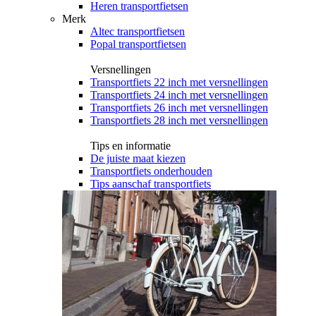
Heren transportfietsen
Merk
Altec transportfietsen
Popal transportfietsen
Versnellingen
Transportfiets 22 inch met versnellingen
Transportfiets 24 inch met versnellingen
Transportfiets 26 inch met versnellingen
Transportfiets 28 inch met versnellingen
Tips en informatie
De juiste maat kiezen
Transportfiets onderhouden
Tips aanschaf transportfiets