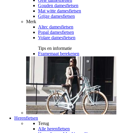
Gele damesfietsen
Gouden damesfietsen
Mat witte damesfietsen
Grijze damesfietsen
Merk
Altec damesfietsen
Popal damesfietsen
Volare damesfietsen
Tips en informatie
Framemaat berekenen
Herenfietsen
Terug
Alle
herenfietsen