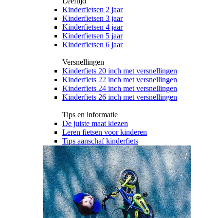
Leeftijd
Kinderfietsen 2 jaar
Kinderfietsen 3 jaar
Kinderfietsen 4 jaar
Kinderfietsen 5 jaar
Kinderfietsen 6 jaar
Versnellingen
Kinderfiets 20 inch met versnellingen
Kinderfiets 22 inch met versnellingen
Kinderfiets 24 inch met versnellingen
Kinderfiets 26 inch met versnellingen
Tips en informatie
De juiste maat kiezen
Leren fietsen voor kinderen
Tips aanschaf kinderfiets