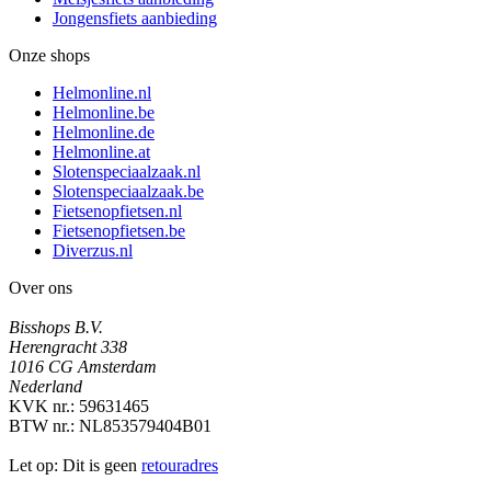
Jongensfiets aanbieding
Onze shops
Helmonline.nl
Helmonline.be
Helmonline.de
Helmonline.at
Slotenspeciaalzaak.nl
Slotenspeciaalzaak.be
Fietsenopfietsen.nl
Fietsenopfietsen.be
Diverzus.nl
Over ons
Bisshops B.V.
Herengracht 338
1016 CG Amsterdam
Nederland
KVK nr.: 59631465
BTW nr.: NL853579404B01
Let op: Dit is geen
retouradres