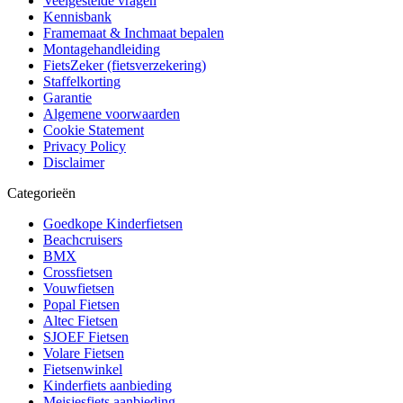
Veelgestelde vragen
Kennisbank
Framemaat & Inchmaat bepalen
Montagehandleiding
FietsZeker (fietsverzekering)
Staffelkorting
Garantie
Algemene voorwaarden
Cookie Statement
Privacy Policy
Disclaimer
Categorieën
Goedkope Kinderfietsen
Beachcruisers
BMX
Crossfietsen
Vouwfietsen
Popal Fietsen
Altec Fietsen
SJOEF Fietsen
Volare Fietsen
Fietsenwinkel
Kinderfiets aanbieding
Meisjesfiets aanbieding