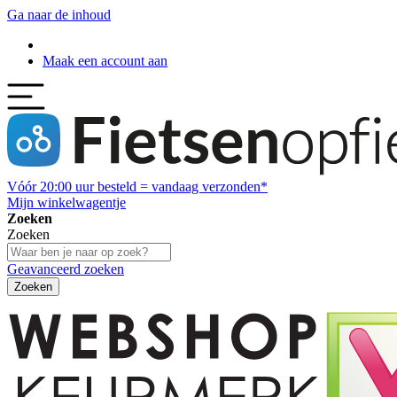
Ga naar de inhoud
Maak een account aan
Vóór
20:00
uur besteld = vandaag verzonden*
Mijn winkelwagentje
Zoeken
Zoeken
Geavanceerd zoeken
Zoeken