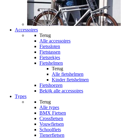
Accessoires
Terug
Alle
accessoires
Fietssloten
Fietstassen
Fietsrekjes
Fietshelmen
Terug
Alle
fietshelmen
Kinder fietshelmen
Fietshoezen
Bekijk alle accessoires
Types
Terug
Alle
types
BMX Fietsen
Crossfietsen
Vouwfietsen
Schoolfiets
Tienerfietsen