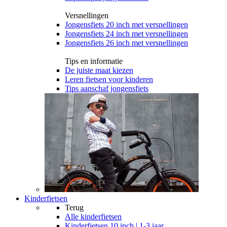
Versnellingen
Jongensfiets 20 inch met versnellingen
Jongensfiets 24 inch met versnellingen
Jongensfiets 26 inch met versnellingen
Tips en informatie
De juiste maat kiezen
Leren fietsen voor kinderen
Tips aanschaf jongensfiets
Kinderfietsen
Terug
Alle
kinderfietsen
Kinderfietsen 10 inch | 1-3 jaar