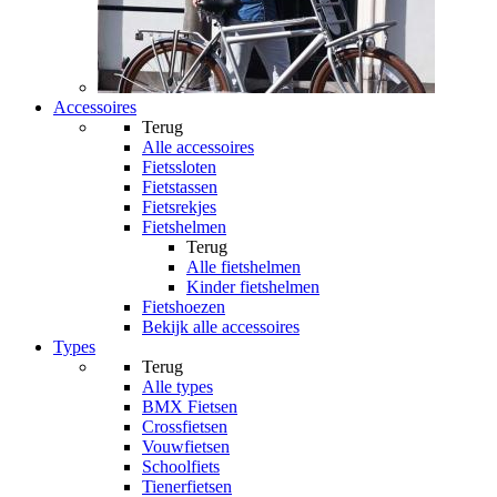
Accessoires
Terug
Alle
accessoires
Fietssloten
Fietstassen
Fietsrekjes
Fietshelmen
Terug
Alle
fietshelmen
Kinder fietshelmen
Fietshoezen
Bekijk alle accessoires
Types
Terug
Alle
types
BMX Fietsen
Crossfietsen
Vouwfietsen
Schoolfiets
Tienerfietsen