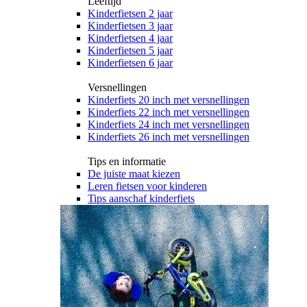
Leeftijd
Kinderfietsen 2 jaar
Kinderfietsen 3 jaar
Kinderfietsen 4 jaar
Kinderfietsen 5 jaar
Kinderfietsen 6 jaar
Versnellingen
Kinderfiets 20 inch met versnellingen
Kinderfiets 22 inch met versnellingen
Kinderfiets 24 inch met versnellingen
Kinderfiets 26 inch met versnellingen
Tips en informatie
De juiste maat kiezen
Leren fietsen voor kinderen
Tips aanschaf kinderfiets