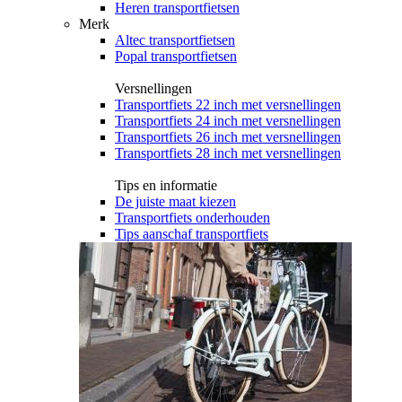
Heren transportfietsen
Merk
Altec transportfietsen
Popal transportfietsen
Versnellingen
Transportfiets 22 inch met versnellingen
Transportfiets 24 inch met versnellingen
Transportfiets 26 inch met versnellingen
Transportfiets 28 inch met versnellingen
Tips en informatie
De juiste maat kiezen
Transportfiets onderhouden
Tips aanschaf transportfiets