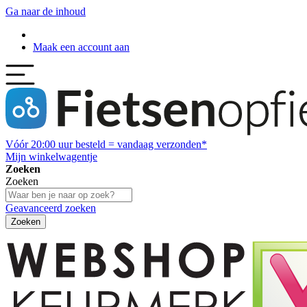
Ga naar de inhoud
Maak een account aan
Vóór
20:00
uur besteld = vandaag verzonden*
Mijn winkelwagentje
Zoeken
Zoeken
Geavanceerd zoeken
Zoeken