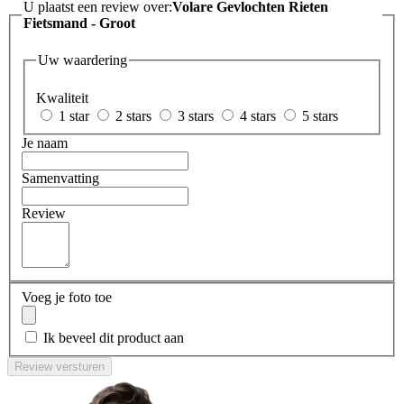
U plaatst een review over:
Volare Gevlochten Rieten
Fietsmand - Groot
Uw waardering
Kwaliteit
1 star
2 stars
3 stars
4 stars
5 stars
Je naam
Samenvatting
Review
Voeg je foto toe
Ik beveel dit product aan
Review versturen