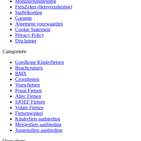
Montagehandleiding
FietsZeker (fietsverzekering)
Staffelkorting
Garantie
Algemene voorwaarden
Cookie Statement
Privacy Policy
Disclaimer
Categorieën
Goedkope Kinderfietsen
Beachcruisers
BMX
Crossfietsen
Vouwfietsen
Popal Fietsen
Altec Fietsen
SJOEF Fietsen
Volare Fietsen
Fietsenwinkel
Kinderfiets aanbieding
Meisjesfiets aanbieding
Jongensfiets aanbieding
Onze shops