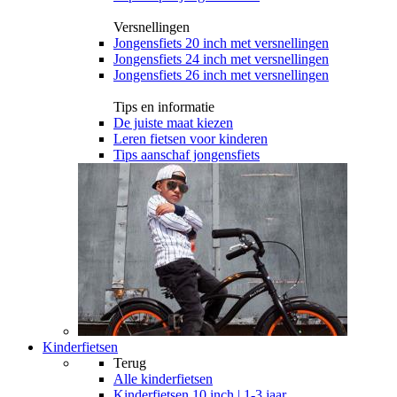
Versnellingen
Jongensfiets 20 inch met versnellingen
Jongensfiets 24 inch met versnellingen
Jongensfiets 26 inch met versnellingen
Tips en informatie
De juiste maat kiezen
Leren fietsen voor kinderen
Tips aanschaf jongensfiets
Kinderfietsen
Terug
Alle
kinderfietsen
Kinderfietsen 10 inch | 1-3 jaar