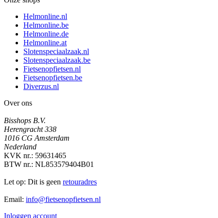
Helmonline.nl
Helmonline.be
Helmonline.de
Helmonline.at
Slotenspeciaalzaak.nl
Slotenspeciaalzaak.be
Fietsenopfietsen.nl
Fietsenopfietsen.be
Diverzus.nl
Over ons
Bisshops B.V.
Herengracht 338
1016 CG Amsterdam
Nederland
KVK nr.: 59631465
BTW nr.: NL853579404B01
Let op: Dit is geen
retouradres
Email:
info@fietsenopfietsen.nl
Inloggen account