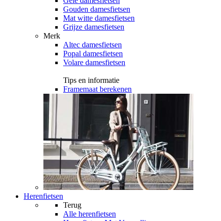
Gele damesfietsen
Gouden damesfietsen
Mat witte damesfietsen
Grijze damesfietsen
Merk
Altec damesfietsen
Popal damesfietsen
Volare damesfietsen
Tips en informatie
Framemaat berekenen
Herenfietsen
Terug
Alle
herenfietsen