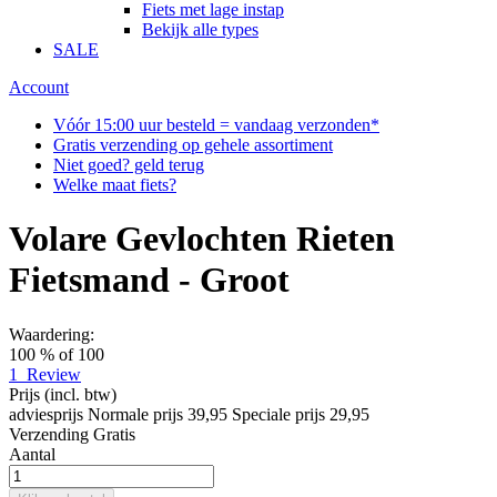
Fiets met lage instap
Bekijk alle types
SALE
Account
Vóór 15:00 uur besteld = vandaag verzonden*
Gratis verzending op gehele assortiment
Niet goed? geld terug
Welke maat fiets?
Volare Gevlochten Rieten
Fietsmand - Groot
Waardering:
100
% of
100
1
Review
Prijs
(incl. btw)
adviesprijs
Normale prijs
39,95
Speciale prijs
29,95
Verzending
Gratis
Aantal