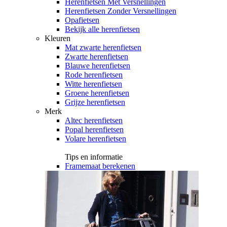
Herenfietsen Met Versnellingen
Herenfietsen Zonder Versnellingen
Opafietsen
Bekijk alle herenfietsen
Kleuren
Mat zwarte herenfietsen
Zwarte herenfietsen
Blauwe herenfietsen
Rode herenfietsen
Witte herenfietsen
Groene herenfietsen
Grijze herenfietsen
Merk
Altec herenfietsen
Popal herenfietsen
Volare herenfietsen
Tips en informatie
Framemaat berekenen