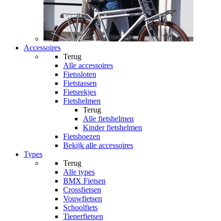
Accessoires
Terug
Alle
accessoires
Fietssloten
Fietstassen
Fietsrekjes
Fietshelmen
Terug
Alle
fietshelmen
Kinder fietshelmen
Fietshoezen
Bekijk alle accessoires
Types
Terug
Alle
types
BMX Fietsen
Crossfietsen
Vouwfietsen
Schoolfiets
Tienerfietsen