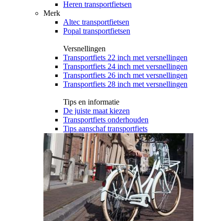
Heren transportfietsen
Merk
Altec transportfietsen
Popal transportfietsen
Versnellingen
Transportfiets 22 inch met versnellingen
Transportfiets 24 inch met versnellingen
Transportfiets 26 inch met versnellingen
Transportfiets 28 inch met versnellingen
Tips en informatie
De juiste maat kiezen
Transportfiets onderhouden
Tips aanschaf transportfiets