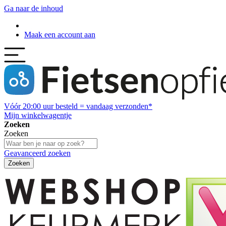
Ga naar de inhoud
Maak een account aan
Vóór
20:00
uur besteld = vandaag verzonden*
Mijn winkelwagentje
Zoeken
Zoeken
Geavanceerd zoeken
Zoeken