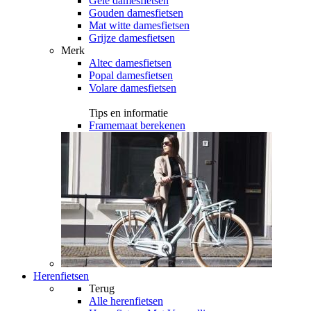
Gele damesfietsen
Gouden damesfietsen
Mat witte damesfietsen
Grijze damesfietsen
Merk
Altec damesfietsen
Popal damesfietsen
Volare damesfietsen
Tips en informatie
Framemaat berekenen
Herenfietsen
Terug
Alle
herenfietsen