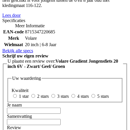
fiets geschikt is voor jongens tussen de 6 en 8 jaar oud met
kledingmaat 116-122.
Lees door
Specificaties
Meer Informatie
EAN-code
8715347220685
Merk
Volare
Wielmaat
20 inch | 6-8 Jaar
Bekijk alle specs
Schrijf uw eigen review
U plaatst een review over:
Volare Gradient Jongensfiets 20
inch 6V - Zwart/ Geel/ Groen
Uw waardering
Kwaliteit
1 star
2 stars
3 stars
4 stars
5 stars
Je naam
Samenvatting
Review