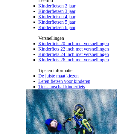
Leeftijd
Kinderfietsen 2 jaar
Kinderfietsen 3 jaar
Kinderfietsen 4 jaar
Kinderfietsen 5 jaar
Kinderfietsen 6 jaar
Versnellingen
Kinderfiets 20 inch met versnellingen
Kinderfiets 22 inch met versnellingen
Kinderfiets 24 inch met versnellingen
Kinderfiets 26 inch met versnellingen
Tips en informatie
De juiste maat kiezen
Leren fietsen voor kinderen
Tips aanschaf kinderfiets