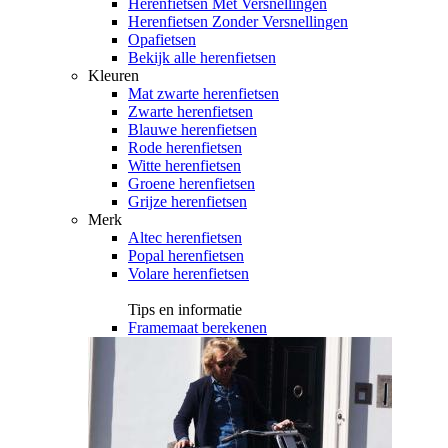
Herenfietsen Met Versnellingen
Herenfietsen Zonder Versnellingen
Opafietsen
Bekijk alle herenfietsen
Kleuren
Mat zwarte herenfietsen
Zwarte herenfietsen
Blauwe herenfietsen
Rode herenfietsen
Witte herenfietsen
Groene herenfietsen
Grijze herenfietsen
Merk
Altec herenfietsen
Popal herenfietsen
Volare herenfietsen
Tips en informatie
Framemaat berekenen