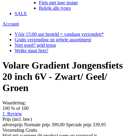
Fiets met lage instap
Bekijk alle types
SALE
Account
Vóór 15:00 uur besteld = vandaag verzonden*
Gratis verzending op gehele assortiment
Niet goed? geld terug
Welke maat fiets?
Volare Gradient Jongensfiets
20 inch 6V - Zwart/ Geel/
Groen
Waardering:
100
% of
100
1
Review
Prijs
(incl. btw)
adviesprijs
Normale prijs
399,00
Speciale prijs
339,95
Verzending
Gratis
Mail mij wanneer dit product weer op voorraad is.