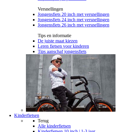
Versnellingen
Jongensfiets 20 inch met versnellingen
Jongensfiets 24 inch met versnellingen
Jongensfiets 26 inch met versnellingen
Tips en informatie
De juiste maat kiezen
Leren fietsen voor kinderen
Tips aanschaf jongensfiets
Kinderfietsen
Terug
Alle
kinderfietsen
Kinderfietsen 10 inch | 1-3 jaar