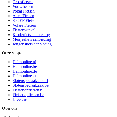
Crossfietsen
Vouwfietsen
Popal Fietsen
Altec Fietsen
SJOEF Fietsen
Volare Fietsen
Fietsenwinkel
Kinderfiets aanbieding
Meisjesfiets aanbieding
Jongensfiets aanbieding
Onze shops
Helmonline.nl
Helmonline.be
Helmonline.de
Helmonline.at
Slotenspeciaalzaak.nl
Slotenspeciaalzaak.be
Fietsenopfietsen.nl
Fietsenopfietsen.be
Diverzus.nl
Over ons