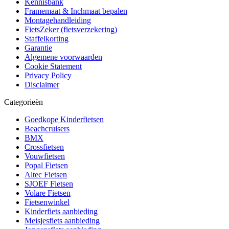
Kennisbank
Framemaat & Inchmaat bepalen
Montagehandleiding
FietsZeker (fietsverzekering)
Staffelkorting
Garantie
Algemene voorwaarden
Cookie Statement
Privacy Policy
Disclaimer
Categorieën
Goedkope Kinderfietsen
Beachcruisers
BMX
Crossfietsen
Vouwfietsen
Popal Fietsen
Altec Fietsen
SJOEF Fietsen
Volare Fietsen
Fietsenwinkel
Kinderfiets aanbieding
Meisjesfiets aanbieding