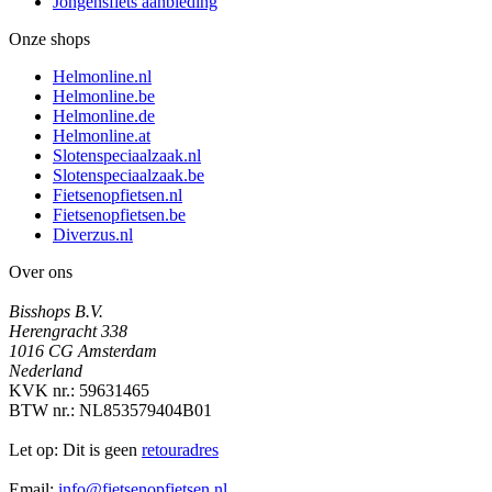
Jongensfiets aanbieding
Onze shops
Helmonline.nl
Helmonline.be
Helmonline.de
Helmonline.at
Slotenspeciaalzaak.nl
Slotenspeciaalzaak.be
Fietsenopfietsen.nl
Fietsenopfietsen.be
Diverzus.nl
Over ons
Bisshops B.V.
Herengracht 338
1016 CG Amsterdam
Nederland
KVK nr.: 59631465
BTW nr.: NL853579404B01
Let op: Dit is geen
retouradres
Email:
info@fietsenopfietsen.nl