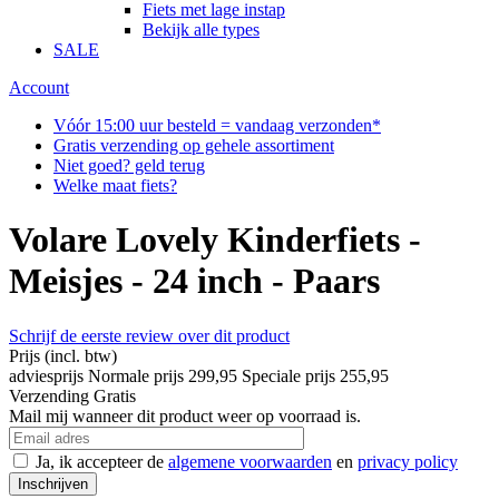
Fiets met lage instap
Bekijk alle types
SALE
Account
Vóór 15:00 uur besteld = vandaag verzonden*
Gratis verzending op gehele assortiment
Niet goed? geld terug
Welke maat fiets?
Volare Lovely Kinderfiets -
Meisjes - 24 inch - Paars
Schrijf de eerste review over dit product
Prijs
(incl. btw)
adviesprijs
Normale prijs
299,95
Speciale prijs
255,95
Verzending
Gratis
Mail mij wanneer dit product weer op voorraad is.
Ja, ik accepteer de
algemene voorwaarden
en
privacy policy
Inschrijven