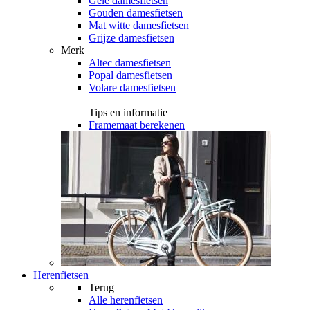
Gele damesfietsen
Gouden damesfietsen
Mat witte damesfietsen
Grijze damesfietsen
Merk
Altec damesfietsen
Popal damesfietsen
Volare damesfietsen
Tips en informatie
Framemaat berekenen
Herenfietsen
Terug
Alle
herenfietsen