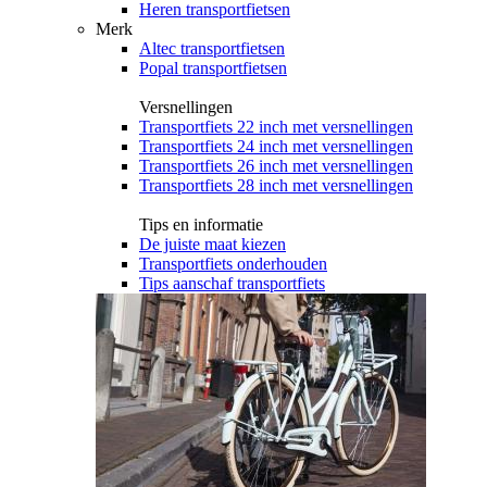
Heren transportfietsen
Merk
Altec transportfietsen
Popal transportfietsen
Versnellingen
Transportfiets 22 inch met versnellingen
Transportfiets 24 inch met versnellingen
Transportfiets 26 inch met versnellingen
Transportfiets 28 inch met versnellingen
Tips en informatie
De juiste maat kiezen
Transportfiets onderhouden
Tips aanschaf transportfiets