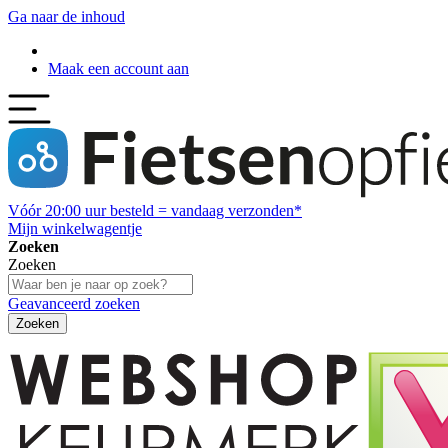
Ga naar de inhoud
Maak een account aan
Vóór
20:00
uur besteld = vandaag verzonden*
Mijn winkelwagentje
Zoeken
Zoeken
Geavanceerd zoeken
Zoeken