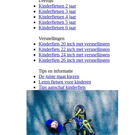
Leeftijd
Kinderfietsen 2 jaar
Kinderfietsen 3 jaar
Kinderfietsen 4 jaar
Kinderfietsen 5 jaar
Kinderfietsen 6 jaar
Versnellingen
Kinderfiets 20 inch met versnellingen
Kinderfiets 22 inch met versnellingen
Kinderfiets 24 inch met versnellingen
Kinderfiets 26 inch met versnellingen
Tips en informatie
De juiste maat kiezen
Leren fietsen voor kinderen
Tips aanschaf kinderfiets