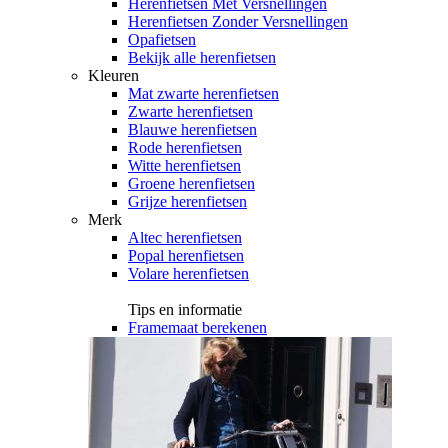
Herenfietsen Met Versnellingen
Herenfietsen Zonder Versnellingen
Opafietsen
Bekijk alle herenfietsen
Kleuren
Mat zwarte herenfietsen
Zwarte herenfietsen
Blauwe herenfietsen
Rode herenfietsen
Witte herenfietsen
Groene herenfietsen
Grijze herenfietsen
Merk
Altec herenfietsen
Popal herenfietsen
Volare herenfietsen
Tips en informatie
Framemaat berekenen