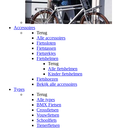
Accessoires
Terug
Alle
accessoires
Fietssloten
Fietstassen
Fietsrekjes
Fietshelmen
Terug
Alle
fietshelmen
Kinder fietshelmen
Fietshoezen
Bekijk alle accessoires
Types
Terug
Alle
types
BMX Fietsen
Crossfietsen
Vouwfietsen
Schoolfiets
Tienerfietsen