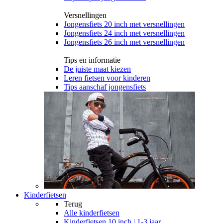
Versnellingen
Jongensfiets 20 inch met versnellingen
Jongensfiets 24 inch met versnellingen
Jongensfiets 26 inch met versnellingen
Tips en informatie
De juiste maat kiezen
Leren fietsen voor kinderen
Tips aanschaf jongensfiets
Kinderfietsen
Terug
Alle
kinderfietsen
Kinderfietsen 10 inch | 1-3 jaar