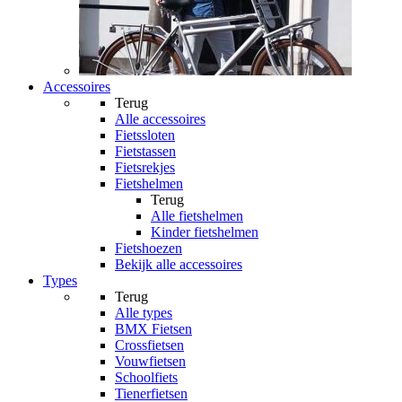
Accessoires
Terug
Alle
accessoires
Fietssloten
Fietstassen
Fietsrekjes
Fietshelmen
Terug
Alle
fietshelmen
Kinder fietshelmen
Fietshoezen
Bekijk alle accessoires
Types
Terug
Alle
types
BMX Fietsen
Crossfietsen
Vouwfietsen
Schoolfiets
Tienerfietsen