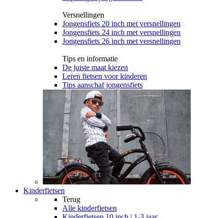
Versnellingen
Jongensfiets 20 inch met versnellingen
Jongensfiets 24 inch met versnellingen
Jongensfiets 26 inch met versnellingen
Tips en informatie
De juiste maat kiezen
Leren fietsen voor kinderen
Tips aanschaf jongensfiets
Kinderfietsen
Terug
Alle
kinderfietsen
Kinderfietsen 10 inch | 1-3 jaar