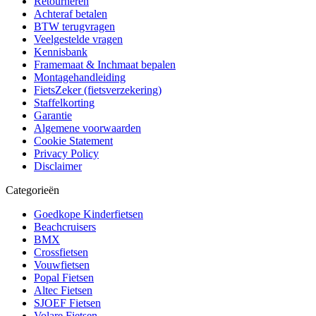
Retourneren
Achteraf betalen
BTW terugvragen
Veelgestelde vragen
Kennisbank
Framemaat & Inchmaat bepalen
Montagehandleiding
FietsZeker (fietsverzekering)
Staffelkorting
Garantie
Algemene voorwaarden
Cookie Statement
Privacy Policy
Disclaimer
Categorieën
Goedkope Kinderfietsen
Beachcruisers
BMX
Crossfietsen
Vouwfietsen
Popal Fietsen
Altec Fietsen
SJOEF Fietsen
Volare Fietsen