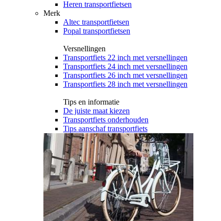
Heren transportfietsen
Merk
Altec transportfietsen
Popal transportfietsen
Versnellingen
Transportfiets 22 inch met versnellingen
Transportfiets 24 inch met versnellingen
Transportfiets 26 inch met versnellingen
Transportfiets 28 inch met versnellingen
Tips en informatie
De juiste maat kiezen
Transportfiets onderhouden
Tips aanschaf transportfiets