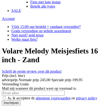
Fiets met lage instap
Bekijk alle types
SALE
Account
Vóór 15:00 uur besteld = vandaag verzonden*
Gratis verzending op gehele assortiment
Niet goed? geld terug
Welke maat fiets?
Volare Melody Meisjesfiets 16
inch - Zand
Schrijf de eerste review over dit product
Prijs
(incl. btw)
adviesprijs
Normale prijs
245,00
Speciale prijs
199,95
Verzending
Gratis
Mail mij wanneer dit product weer op voorraad is.
Ja, ik accepteer de
algemene voorwaarden
en
privacy policy
Inschrijven