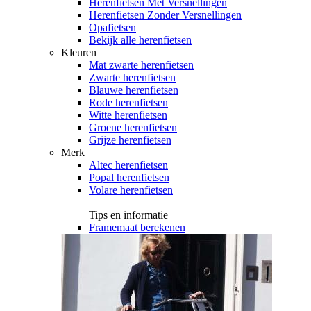
Herenfietsen Met Versnellingen
Herenfietsen Zonder Versnellingen
Opafietsen
Bekijk alle herenfietsen
Kleuren
Mat zwarte herenfietsen
Zwarte herenfietsen
Blauwe herenfietsen
Rode herenfietsen
Witte herenfietsen
Groene herenfietsen
Grijze herenfietsen
Merk
Altec herenfietsen
Popal herenfietsen
Volare herenfietsen
Tips en informatie
Framemaat berekenen