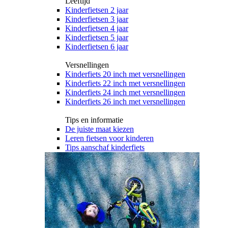
Leeftijd
Kinderfietsen 2 jaar
Kinderfietsen 3 jaar
Kinderfietsen 4 jaar
Kinderfietsen 5 jaar
Kinderfietsen 6 jaar
Versnellingen
Kinderfiets 20 inch met versnellingen
Kinderfiets 22 inch met versnellingen
Kinderfiets 24 inch met versnellingen
Kinderfiets 26 inch met versnellingen
Tips en informatie
De juiste maat kiezen
Leren fietsen voor kinderen
Tips aanschaf kinderfiets