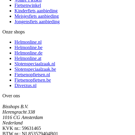
Fietsenwinkel
Kinderfiets aanbieding
Meisjesfiets aanbieding
Jongensfiets aanbieding
Onze shops
Helmonline.nl
Helmonline.be
Helmonline.de
Helmonline.at
Slotenspeciaalzaak.nl
Slotenspeciaalzaak.be
Fietsenopfietsen.nl
Fietsenopfietsen.be
Diverzus.nl
Over ons
Bisshops B.V.
Herengracht 338
1016 CG Amsterdam
Nederland
KVK nr.: 59631465
BTW nr.: NL853579404B01