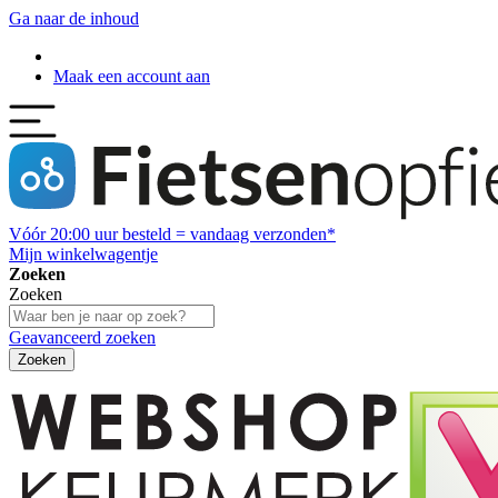
Ga naar de inhoud
Maak een account aan
Vóór
20:00
uur besteld = vandaag verzonden*
Mijn winkelwagentje
Zoeken
Zoeken
Geavanceerd zoeken
Zoeken