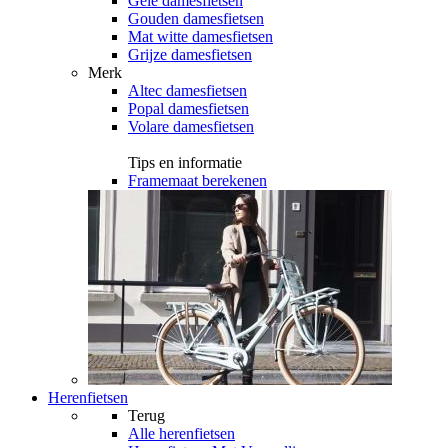
Gele damesfietsen
Gouden damesfietsen
Mat witte damesfietsen
Grijze damesfietsen
Merk
Altec damesfietsen
Popal damesfietsen
Volare damesfietsen
Tips en informatie
Framemaat berekenen
Herenfietsen
Terug
Alle
herenfietsen