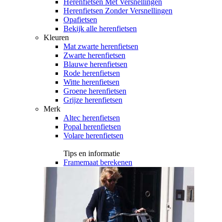
Herenfietsen Met Versnellingen
Herenfietsen Zonder Versnellingen
Opafietsen
Bekijk alle herenfietsen
Kleuren
Mat zwarte herenfietsen
Zwarte herenfietsen
Blauwe herenfietsen
Rode herenfietsen
Witte herenfietsen
Groene herenfietsen
Grijze herenfietsen
Merk
Altec herenfietsen
Popal herenfietsen
Volare herenfietsen
Tips en informatie
Framemaat berekenen