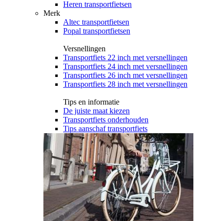
Heren transportfietsen
Merk
Altec transportfietsen
Popal transportfietsen
Versnellingen
Transportfiets 22 inch met versnellingen
Transportfiets 24 inch met versnellingen
Transportfiets 26 inch met versnellingen
Transportfiets 28 inch met versnellingen
Tips en informatie
De juiste maat kiezen
Transportfiets onderhouden
Tips aanschaf transportfiets