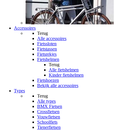
Accessoires
Terug
Alle
accessoires
Fietssloten
Fietstassen
Fietsrekjes
Fietshelmen
Terug
Alle
fietshelmen
Kinder fietshelmen
Fietshoezen
Bekijk alle accessoires
Types
Terug
Alle
types
BMX Fietsen
Crossfietsen
Vouwfietsen
Schoolfiets
Tienerfietsen