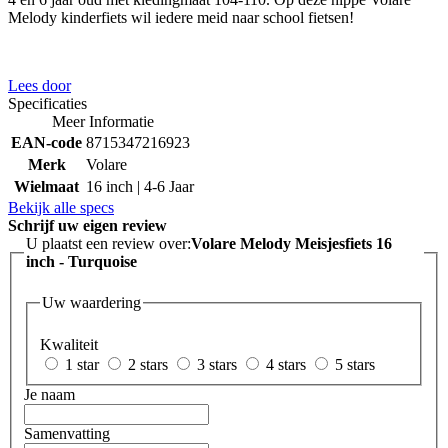
Melody kinderfiets wil iedere meid naar school fietsen!
Lees door
Specificaties
Meer Informatie
EAN-code
8715347216923
Merk
Volare
Wielmaat
16 inch | 4-6 Jaar
Bekijk alle specs
Schrijf uw eigen review
U plaatst een review over:
Volare Melody Meisjesfiets 16
inch - Turquoise
Uw waardering
Kwaliteit
1 star
2 stars
3 stars
4 stars
5 stars
Je naam
Samenvatting