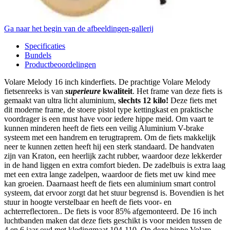
Ga naar het begin van de afbeeldingen-gallerij
Specificaties
Bundels
Productbeoordelingen
Volare Melody 16 inch kinderfiets. De prachtige Volare Melody
fietsenreeks is van
superieure
kwaliteit
. Het frame van deze fiets is
gemaakt van ultra licht aluminium,
slechts 12 kilo!
Deze fiets met
dit moderne frame, de stoere pistol type kettingkast en praktische
voordrager is een must have voor iedere hippe meid. Om vaart te
kunnen minderen heeft de fiets een veilig Aluminium V-brake
systeem met een handrem en terugtraprem. Om de fiets makkelijk
neer te kunnen zetten heeft hij een sterk standaard. De handvaten
zijn van Kraton, een heerlijk zacht rubber, waardoor deze lekkerder
in de hand liggen en extra comfort bieden. De zadelbuis is extra laag
met een extra lange zadelpen, waardoor de fiets met uw kind mee
kan groeien. Daarnaast heeft de fiets een aluminium smart control
systeem, dat ervoor zorgt dat het stuur begrensd is. Bovendien is het
stuur in hoogte verstelbaar en heeft de fiets voor- en
achterreflectoren.. De fiets is voor 85% afgemonteerd. De 16 inch
luchtbanden maken dat deze fiets geschikt is voor meiden tussen de
4 en 6 jaar oud met kledingmaat 104-110. Op deze hippe Volare