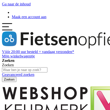
Ga naar de inhoud
Maak een account aan
Vóór
20:00
uur besteld = vandaag verzonden*
Mijn winkelwagentje
Zoeken
Zoeken
Geavanceerd zoeken
Zoeken