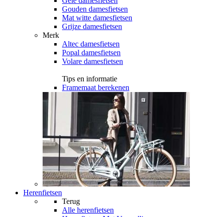
Gele damesfietsen
Gouden damesfietsen
Mat witte damesfietsen
Grijze damesfietsen
Merk
Altec damesfietsen
Popal damesfietsen
Volare damesfietsen
Tips en informatie
Framemaat berekenen
Herenfietsen
Terug
Alle
herenfietsen