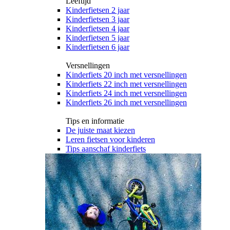
Leeftijd
Kinderfietsen 2 jaar
Kinderfietsen 3 jaar
Kinderfietsen 4 jaar
Kinderfietsen 5 jaar
Kinderfietsen 6 jaar
Versnellingen
Kinderfiets 20 inch met versnellingen
Kinderfiets 22 inch met versnellingen
Kinderfiets 24 inch met versnellingen
Kinderfiets 26 inch met versnellingen
Tips en informatie
De juiste maat kiezen
Leren fietsen voor kinderen
Tips aanschaf kinderfiets