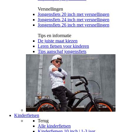
Versnellingen
Jongensfiets 20 inch met versnellingen
Jongensfiets 24 inch met versnellingen
Jongensfiets 26 inch met versnellingen
Tips en informatie
De juiste maat kiezen
Leren fietsen voor kinderen
Tips aanschaf jongensfiets
Kinderfietsen
Terug
Alle
kinderfietsen
Kinderfietsen 10 inch | 1-3 jaar