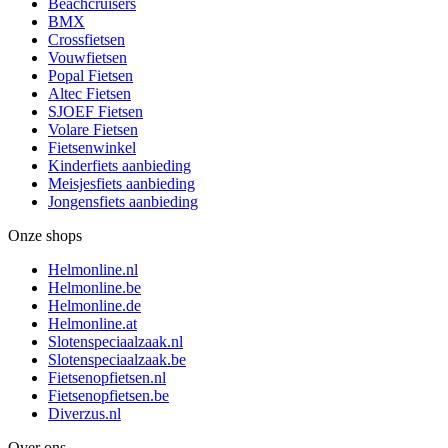
Beachcruisers
BMX
Crossfietsen
Vouwfietsen
Popal Fietsen
Altec Fietsen
SJOEF Fietsen
Volare Fietsen
Fietsenwinkel
Kinderfiets aanbieding
Meisjesfiets aanbieding
Jongensfiets aanbieding
Onze shops
Helmonline.nl
Helmonline.be
Helmonline.de
Helmonline.at
Slotenspeciaalzaak.nl
Slotenspeciaalzaak.be
Fietsenopfietsen.nl
Fietsenopfietsen.be
Diverzus.nl
Over ons