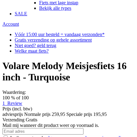
Fiets met lage instap
Bekijk alle types
SALE
Account
Vóór 15:00 uur besteld = vandaag verzonden*
Gratis verzending op gehele assortiment
Niet goed? geld terug
Welke maat fiets?
Volare Melody Meisjesfiets 16
inch - Turquoise
Waardering:
100
% of
100
1
Review
Prijs
(incl. btw)
adviesprijs
Normale prijs
259,95
Speciale prijs
195,95
Verzending
Gratis
Mail mij wanneer dit product weer op voorraad is.