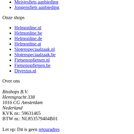
Meisjesfiets aanbieding
Jongensfiets aanbieding
Onze shops
Helmonline.nl
Helmonline.be
Helmonline.de
Helmonline.at
Slotenspeciaalzaak.nl
Slotenspeciaalzaak.be
Fietsenopfietsen.nl
Fietsenopfietsen.be
Diverzus.nl
Over ons
Bisshops B.V.
Herengracht 338
1016 CG Amsterdam
Nederland
KVK nr.: 59631465
BTW nr.: NL853579404B01
Let op: Dit is geen
retouradres