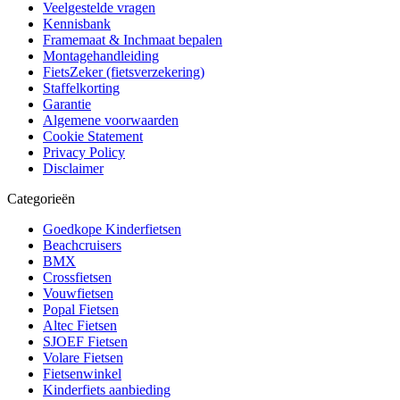
Veelgestelde vragen
Kennisbank
Framemaat & Inchmaat bepalen
Montagehandleiding
FietsZeker (fietsverzekering)
Staffelkorting
Garantie
Algemene voorwaarden
Cookie Statement
Privacy Policy
Disclaimer
Categorieën
Goedkope Kinderfietsen
Beachcruisers
BMX
Crossfietsen
Vouwfietsen
Popal Fietsen
Altec Fietsen
SJOEF Fietsen
Volare Fietsen
Fietsenwinkel
Kinderfiets aanbieding