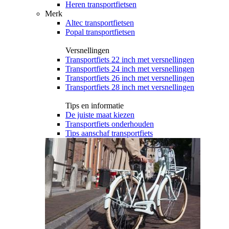
Heren transportfietsen
Merk
Altec transportfietsen
Popal transportfietsen
Versnellingen
Transportfiets 22 inch met versnellingen
Transportfiets 24 inch met versnellingen
Transportfiets 26 inch met versnellingen
Transportfiets 28 inch met versnellingen
Tips en informatie
De juiste maat kiezen
Transportfiets onderhouden
Tips aanschaf transportfiets