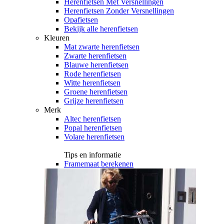
Herenfietsen Met Versnellingen
Herenfietsen Zonder Versnellingen
Opafietsen
Bekijk alle herenfietsen
Kleuren
Mat zwarte herenfietsen
Zwarte herenfietsen
Blauwe herenfietsen
Rode herenfietsen
Witte herenfietsen
Groene herenfietsen
Grijze herenfietsen
Merk
Altec herenfietsen
Popal herenfietsen
Volare herenfietsen
Tips en informatie
Framemaat berekenen