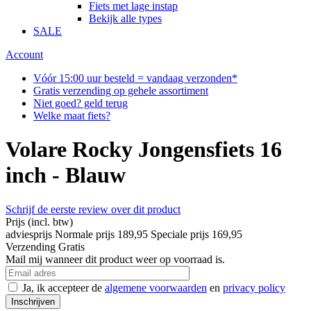
Fiets met lage instap
Bekijk alle types
SALE
Account
Vóór 15:00 uur besteld = vandaag verzonden*
Gratis verzending op gehele assortiment
Niet goed? geld terug
Welke maat fiets?
Volare Rocky Jongensfiets 16
inch - Blauw
Schrijf de eerste review over dit product
Prijs
(incl. btw)
adviesprijs
Normale prijs
189,95
Speciale prijs
169,95
Verzending
Gratis
Mail mij wanneer dit product weer op voorraad is.
Ja, ik accepteer de
algemene voorwaarden
en
privacy policy
Inschrijven