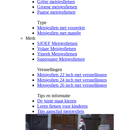
Grijze meisjesfietsen
Groene meisjesfietsen
Paarse meisjesfietsen
Type
Meisjesfiets met voorrekje
Meisjesfiets met mandje
Merk
SJOEF Meisjesfietsen
Volare Meisjesfietsen
Yipeeh Meisjesfietsen
Supersuper Meisjesfietsen
Versnellingen
Meisjesfiets 22 inch met versnellingen
Meisjesfiets 24 inch met versnellingen
Meisjesfiets 26 inch met versnellingen
Tips en informatie
De juiste maat kiezen
Leren fietsen voor kinderen
Tips aanschaf meisjesfiets