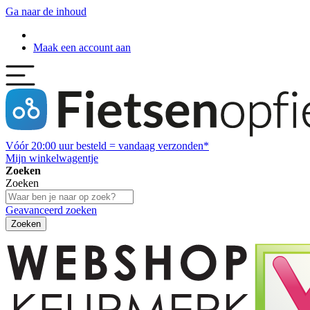
Ga naar de inhoud
Maak een account aan
Vóór
20:00
uur besteld = vandaag verzonden*
Mijn winkelwagentje
Zoeken
Zoeken
Geavanceerd zoeken
Zoeken