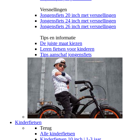
Versnellingen
Jongensfiets 20 inch met versnellingen
Jongensfiets 24 inch met versnellingen
Jongensfiets 26 inch met versnellingen
Tips en informatie
De juiste maat kiezen
Leren fietsen voor kinderen
Tips aanschaf jongensfiets
Kinderfietsen
Terug
Alle
kinderfietsen
Kinderfietsen 10 inch | 1-3 jaar