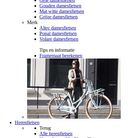
Gele damesfietsen
Gouden damesfietsen
Mat witte damesfietsen
Grijze damesfietsen
Merk
Altec damesfietsen
Popal damesfietsen
Volare damesfietsen
Tips en informatie
Framemaat berekenen
Herenfietsen
Terug
Alle
herenfietsen