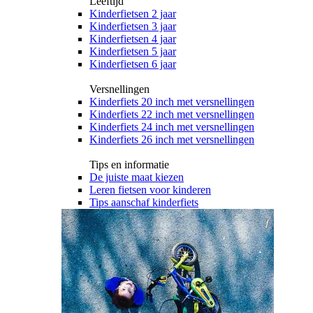
Leeftijd
Kinderfietsen 2 jaar
Kinderfietsen 3 jaar
Kinderfietsen 4 jaar
Kinderfietsen 5 jaar
Kinderfietsen 6 jaar
Versnellingen
Kinderfiets 20 inch met versnellingen
Kinderfiets 22 inch met versnellingen
Kinderfiets 24 inch met versnellingen
Kinderfiets 26 inch met versnellingen
Tips en informatie
De juiste maat kiezen
Leren fietsen voor kinderen
Tips aanschaf kinderfiets