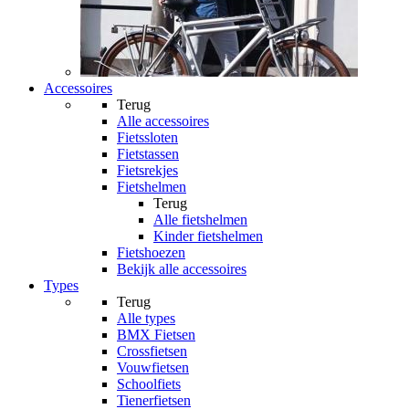
Accessoires
Terug
Alle
accessoires
Fietssloten
Fietstassen
Fietsrekjes
Fietshelmen
Terug
Alle
fietshelmen
Kinder fietshelmen
Fietshoezen
Bekijk alle accessoires
Types
Terug
Alle
types
BMX Fietsen
Crossfietsen
Vouwfietsen
Schoolfiets
Tienerfietsen