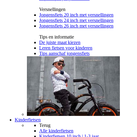
Versnellingen
Jongensfiets 20 inch met versnellingen
Jongensfiets 24 inch met versnellingen
Jongensfiets 26 inch met versnellingen
Tips en informatie
De juiste maat kiezen
Leren fietsen voor kinderen
Tips aanschaf jongensfiets
Kinderfietsen
Terug
Alle
kinderfietsen
Kinderfietsen 10 inch | 1-3 jaar