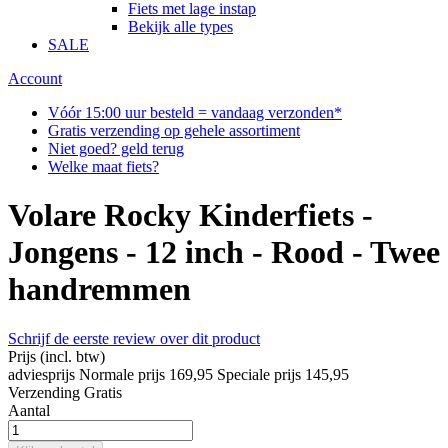
Fiets met lage instap
Bekijk alle types
SALE
Account
Vóór 15:00 uur besteld = vandaag verzonden*
Gratis verzending op gehele assortiment
Niet goed? geld terug
Welke maat fiets?
Volare Rocky Kinderfiets -
Jongens - 12 inch - Rood - Twee
handremmen
Schrijf de eerste review over dit product
Prijs
(incl. btw)
adviesprijs
Normale prijs
169,95
Speciale prijs
145,95
Verzending
Gratis
Aantal