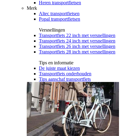
Heren transportfietsen
Merk
Altec transportfietsen
Popal transportfietsen
Versnellingen
Transportfiets 22 inch met versnellingen
Transportfiets 24 inch met versnellingen
Transportfiets 26 inch met versnellingen
Transportfiets 28 inch met versnellingen
Tips en informatie
De juiste maat kiezen
Transportfiets onderhouden
Tips aanschaf transportfiets