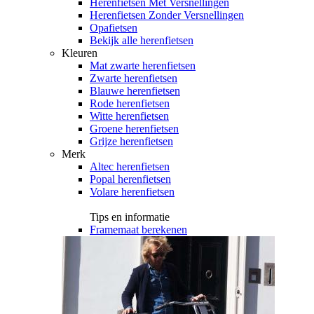
Herenfietsen Met Versnellingen
Herenfietsen Zonder Versnellingen
Opafietsen
Bekijk alle herenfietsen
Kleuren
Mat zwarte herenfietsen
Zwarte herenfietsen
Blauwe herenfietsen
Rode herenfietsen
Witte herenfietsen
Groene herenfietsen
Grijze herenfietsen
Merk
Altec herenfietsen
Popal herenfietsen
Volare herenfietsen
Tips en informatie
Framemaat berekenen