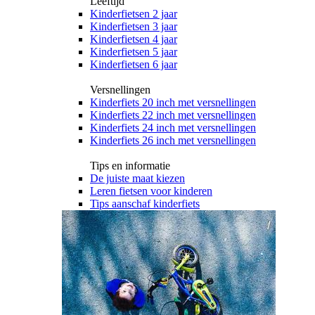
Leeftijd
Kinderfietsen 2 jaar
Kinderfietsen 3 jaar
Kinderfietsen 4 jaar
Kinderfietsen 5 jaar
Kinderfietsen 6 jaar
Versnellingen
Kinderfiets 20 inch met versnellingen
Kinderfiets 22 inch met versnellingen
Kinderfiets 24 inch met versnellingen
Kinderfiets 26 inch met versnellingen
Tips en informatie
De juiste maat kiezen
Leren fietsen voor kinderen
Tips aanschaf kinderfiets