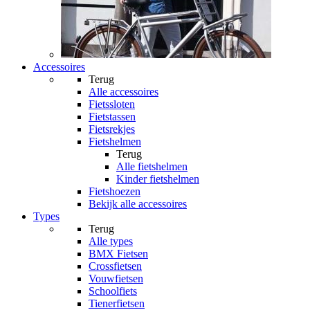
Accessoires
Terug
Alle
accessoires
Fietssloten
Fietstassen
Fietsrekjes
Fietshelmen
Terug
Alle
fietshelmen
Kinder fietshelmen
Fietshoezen
Bekijk alle accessoires
Types
Terug
Alle
types
BMX Fietsen
Crossfietsen
Vouwfietsen
Schoolfiets
Tienerfietsen