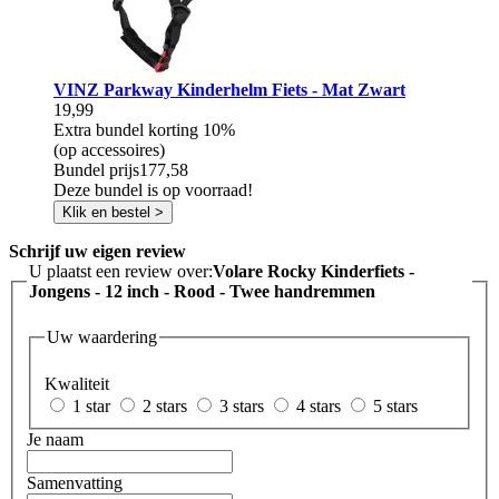
VINZ Parkway Kinderhelm Fiets - Mat Zwart
19,99
Extra bundel korting
10%
(op accessoires)
Bundel prijs
177,58
Deze bundel is op voorraad!
Klik en bestel >
Schrijf uw eigen review
U plaatst een review over:
Volare Rocky Kinderfiets -
Jongens - 12 inch - Rood - Twee handremmen
Uw waardering
Kwaliteit
1 star
2 stars
3 stars
4 stars
5 stars
Je naam
Samenvatting