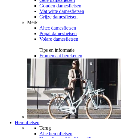
Gele damesfietsen
Gouden damesfietsen
Mat witte damesfietsen
Grijze damesfietsen
Merk
Altec damesfietsen
Popal damesfietsen
Volare damesfietsen
Tips en informatie
Framemaat berekenen
Herenfietsen
Terug
Alle
herenfietsen