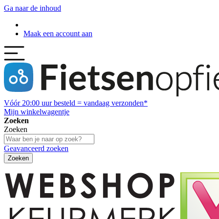
Ga naar de inhoud
Maak een account aan
Vóór
20:00
uur besteld = vandaag verzonden*
Mijn winkelwagentje
Zoeken
Zoeken
Geavanceerd zoeken
Zoeken