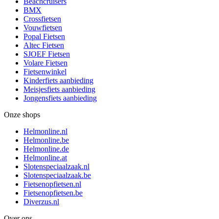
Beachcruisers
BMX
Crossfietsen
Vouwfietsen
Popal Fietsen
Altec Fietsen
SJOEF Fietsen
Volare Fietsen
Fietsenwinkel
Kinderfiets aanbieding
Meisjesfiets aanbieding
Jongensfiets aanbieding
Onze shops
Helmonline.nl
Helmonline.be
Helmonline.de
Helmonline.at
Slotenspeciaalzaak.nl
Slotenspeciaalzaak.be
Fietsenopfietsen.nl
Fietsenopfietsen.be
Diverzus.nl
Over ons