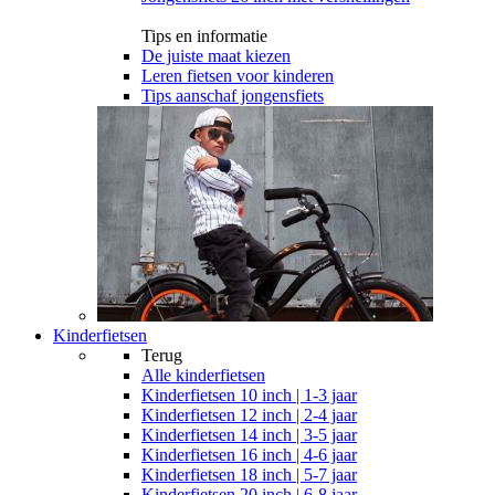
Tips en informatie
De juiste maat kiezen
Leren fietsen voor kinderen
Tips aanschaf jongensfiets
Kinderfietsen
Terug
Alle
kinderfietsen
Kinderfietsen 10 inch | 1-3 jaar
Kinderfietsen 12 inch | 2-4 jaar
Kinderfietsen 14 inch | 3-5 jaar
Kinderfietsen 16 inch | 4-6 jaar
Kinderfietsen 18 inch | 5-7 jaar
Kinderfietsen 20 inch | 6-8 jaar