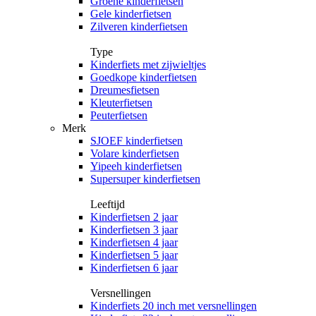
Groene kinderfietsen
Gele kinderfietsen
Zilveren kinderfietsen
Type
Kinderfiets met zijwieltjes
Goedkope kinderfietsen
Dreumesfietsen
Kleuterfietsen
Peuterfietsen
Merk
SJOEF kinderfietsen
Volare kinderfietsen
Yipeeh kinderfietsen
Supersuper kinderfietsen
Leeftijd
Kinderfietsen 2 jaar
Kinderfietsen 3 jaar
Kinderfietsen 4 jaar
Kinderfietsen 5 jaar
Kinderfietsen 6 jaar
Versnellingen
Kinderfiets 20 inch met versnellingen