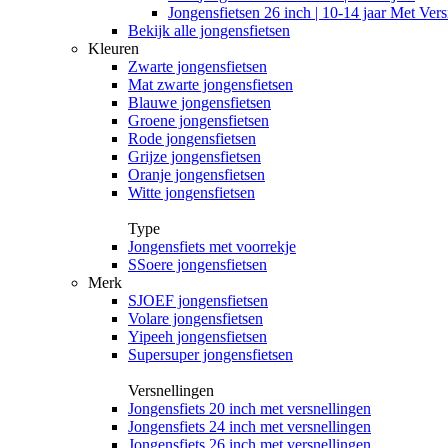
Jongensfietsen 26 inch | 10-14 jaar Met Vers
Bekijk alle jongensfietsen
Kleuren
Zwarte jongensfietsen
Mat zwarte jongensfietsen
Blauwe jongensfietsen
Groene jongensfietsen
Rode jongensfietsen
Grijze jongensfietsen
Oranje jongensfietsen
Witte jongensfietsen
Type
Jongensfiets met voorrekje
SSoere jongensfietsen
Merk
SJOEF jongensfietsen
Volare jongensfietsen
Yipeeh jongensfietsen
Supersuper jongensfietsen
Versnellingen
Jongensfiets 20 inch met versnellingen
Jongensfiets 24 inch met versnellingen
Jongensfiets 26 inch met versnellingen