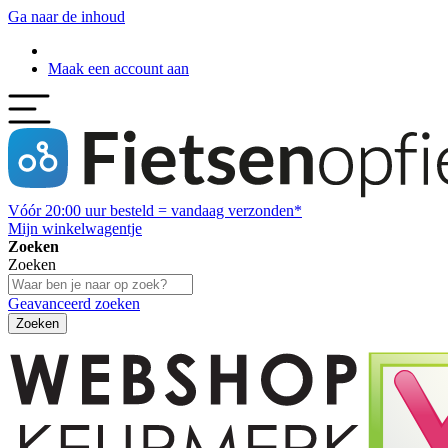
Ga naar de inhoud
Maak een account aan
Vóór
20:00
uur besteld = vandaag verzonden*
Mijn winkelwagentje
Zoeken
Zoeken
Geavanceerd zoeken
Zoeken