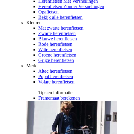
Herenfietsen Met Versnellingen
Herenfietsen Zonder Versnellingen
Opafietsen
Bekijk alle herenfietsen
Kleuren
Mat zwarte herenfietsen
Zwarte herenfietsen
Blauwe herenfietsen
Rode herenfietsen
Witte herenfietsen
Groene herenfietsen
Grijze herenfietsen
Merk
Altec herenfietsen
Popal herenfietsen
Volare herenfietsen
Tips en informatie
Framemaat berekenen