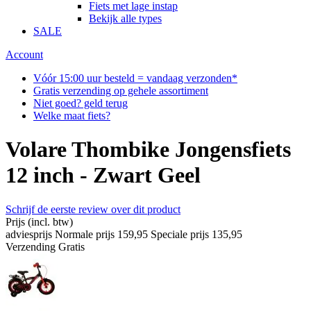
Fiets met lage instap
Bekijk alle types
SALE
Account
Vóór 15:00 uur besteld = vandaag verzonden*
Gratis verzending op gehele assortiment
Niet goed? geld terug
Welke maat fiets?
Volare Thombike Jongensfiets
12 inch - Zwart Geel
Schrijf de eerste review over dit product
Prijs
(incl. btw)
adviesprijs
Normale prijs
159,95
Speciale prijs
135,95
Verzending
Gratis