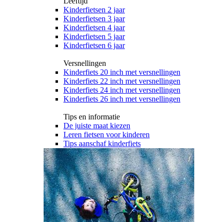
Leeftijd
Kinderfietsen 2 jaar
Kinderfietsen 3 jaar
Kinderfietsen 4 jaar
Kinderfietsen 5 jaar
Kinderfietsen 6 jaar
Versnellingen
Kinderfiets 20 inch met versnellingen
Kinderfiets 22 inch met versnellingen
Kinderfiets 24 inch met versnellingen
Kinderfiets 26 inch met versnellingen
Tips en informatie
De juiste maat kiezen
Leren fietsen voor kinderen
Tips aanschaf kinderfiets