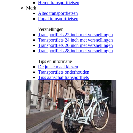
Heren transportfietsen
Merk
Altec transportfietsen
Popal transportfietsen
Versnellingen
Transportfiets 22 inch met versnellingen
Transportfiets 24 inch met versnellingen
Transportfiets 26 inch met versnellingen
Transportfiets 28 inch met versnellingen
Tips en informatie
De juiste maat kiezen
Transportfiets onderhouden
Tips aanschaf transportfiets