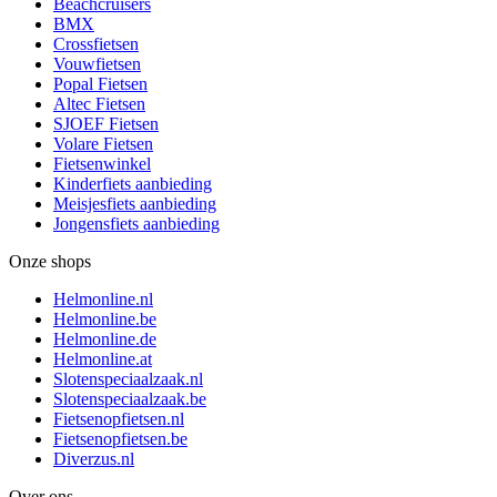
Beachcruisers
BMX
Crossfietsen
Vouwfietsen
Popal Fietsen
Altec Fietsen
SJOEF Fietsen
Volare Fietsen
Fietsenwinkel
Kinderfiets aanbieding
Meisjesfiets aanbieding
Jongensfiets aanbieding
Onze shops
Helmonline.nl
Helmonline.be
Helmonline.de
Helmonline.at
Slotenspeciaalzaak.nl
Slotenspeciaalzaak.be
Fietsenopfietsen.nl
Fietsenopfietsen.be
Diverzus.nl
Over ons