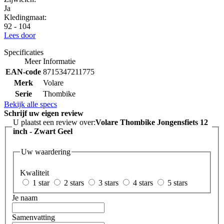
Ja
Kledingmaat:
92 - 104
Lees door
Specificaties
Meer Informatie
EAN-code
8715347211775
Merk
Volare
Serie
Thombike
Bekijk alle specs
Schrijf uw eigen review
U plaatst een review over:
Volare Thombike Jongensfiets 12
inch - Zwart Geel
Uw waardering
Kwaliteit
1 star
2 stars
3 stars
4 stars
5 stars
Je naam
Samenvatting