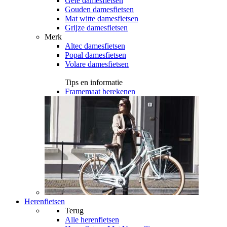
Gele damesfietsen
Gouden damesfietsen
Mat witte damesfietsen
Grijze damesfietsen
Merk
Altec damesfietsen
Popal damesfietsen
Volare damesfietsen
Tips en informatie
Framemaat berekenen
Herenfietsen
Terug
Alle
herenfietsen