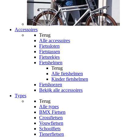
Accessoires
Terug
Alle
accessoires
Fietssloten
Fietstassen
Fietsrekjes
Fietshelmen
Terug
Alle
fietshelmen
Kinder fietshelmen
Fietshoezen
Bekijk alle accessoires
Types
Terug
Alle
types
BMX Fietsen
Crossfietsen
Vouwfietsen
Schoolfiets
Tienerfietsen