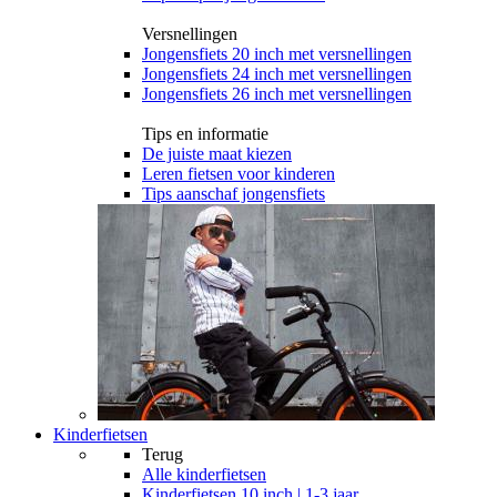
Versnellingen
Jongensfiets 20 inch met versnellingen
Jongensfiets 24 inch met versnellingen
Jongensfiets 26 inch met versnellingen
Tips en informatie
De juiste maat kiezen
Leren fietsen voor kinderen
Tips aanschaf jongensfiets
Kinderfietsen
Terug
Alle
kinderfietsen
Kinderfietsen 10 inch | 1-3 jaar