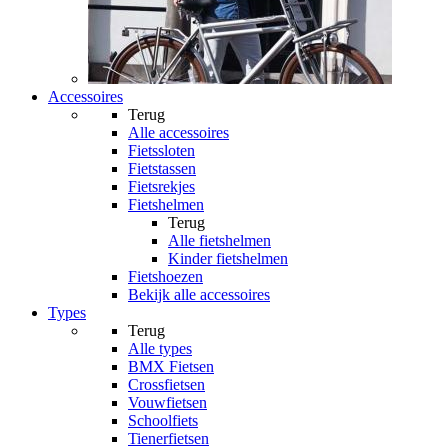
Accessoires
Terug
Alle
accessoires
Fietssloten
Fietstassen
Fietsrekjes
Fietshelmen
Terug
Alle
fietshelmen
Kinder fietshelmen
Fietshoezen
Bekijk alle accessoires
Types
Terug
Alle
types
BMX Fietsen
Crossfietsen
Vouwfietsen
Schoolfiets
Tienerfietsen