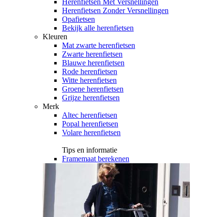
Herenfietsen Met Versnellingen
Herenfietsen Zonder Versnellingen
Opafietsen
Bekijk alle herenfietsen
Kleuren
Mat zwarte herenfietsen
Zwarte herenfietsen
Blauwe herenfietsen
Rode herenfietsen
Witte herenfietsen
Groene herenfietsen
Grijze herenfietsen
Merk
Altec herenfietsen
Popal herenfietsen
Volare herenfietsen
Tips en informatie
Framemaat berekenen