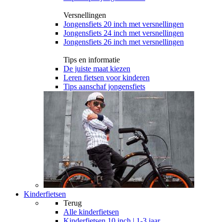
Versnellingen
Jongensfiets 20 inch met versnellingen
Jongensfiets 24 inch met versnellingen
Jongensfiets 26 inch met versnellingen
Tips en informatie
De juiste maat kiezen
Leren fietsen voor kinderen
Tips aanschaf jongensfiets
Kinderfietsen
Terug
Alle
kinderfietsen
Kinderfietsen 10 inch | 1-3 jaar