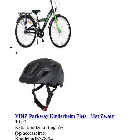
+
VINZ Parkway Kinderhelm Fiets - Mat Zwart
19,99
Extra bundel korting
5%
(op accessoires)
Bundel prijs
378,94