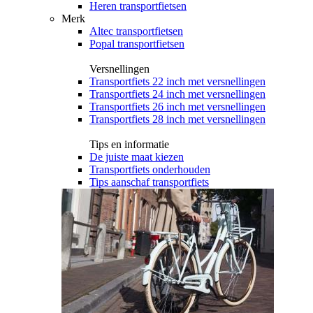
Heren transportfietsen
Merk
Altec transportfietsen
Popal transportfietsen
Versnellingen
Transportfiets 22 inch met versnellingen
Transportfiets 24 inch met versnellingen
Transportfiets 26 inch met versnellingen
Transportfiets 28 inch met versnellingen
Tips en informatie
De juiste maat kiezen
Transportfiets onderhouden
Tips aanschaf transportfiets