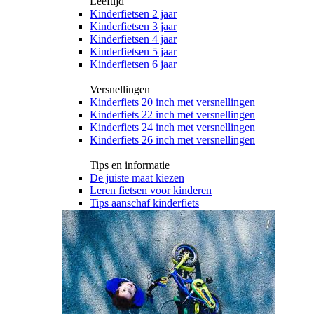
Leeftijd
Kinderfietsen 2 jaar
Kinderfietsen 3 jaar
Kinderfietsen 4 jaar
Kinderfietsen 5 jaar
Kinderfietsen 6 jaar
Versnellingen
Kinderfiets 20 inch met versnellingen
Kinderfiets 22 inch met versnellingen
Kinderfiets 24 inch met versnellingen
Kinderfiets 26 inch met versnellingen
Tips en informatie
De juiste maat kiezen
Leren fietsen voor kinderen
Tips aanschaf kinderfiets