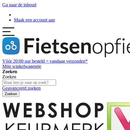
Ga naar de inhoud
Maak een account aan
Vóór
20:00
uur besteld = vandaag verzonden*
Mijn winkelwagentje
Zoeken
Zoeken
Geavanceerd zoeken
Zoeken