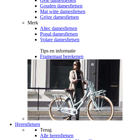
Gele damesfietsen
Gouden damesfietsen
Mat witte damesfietsen
Grijze damesfietsen
Merk
Altec damesfietsen
Popal damesfietsen
Volare damesfietsen
Tips en informatie
Framemaat berekenen
Herenfietsen
Terug
Alle
herenfietsen