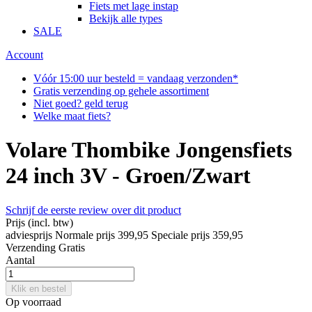
Fiets met lage instap
Bekijk alle types
SALE
Account
Vóór 15:00 uur besteld = vandaag verzonden*
Gratis verzending op gehele assortiment
Niet goed? geld terug
Welke maat fiets?
Volare Thombike Jongensfiets
24 inch 3V - Groen/Zwart
Schrijf de eerste review over dit product
Prijs
(incl. btw)
adviesprijs
Normale prijs
399,95
Speciale prijs
359,95
Verzending
Gratis
Aantal
Klik en bestel
Op voorraad