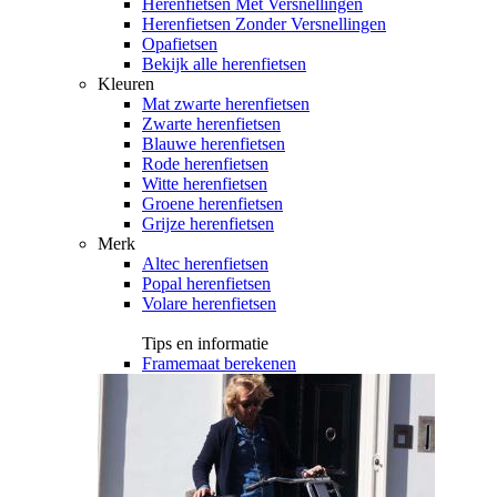
Herenfietsen Met Versnellingen
Herenfietsen Zonder Versnellingen
Opafietsen
Bekijk alle herenfietsen
Kleuren
Mat zwarte herenfietsen
Zwarte herenfietsen
Blauwe herenfietsen
Rode herenfietsen
Witte herenfietsen
Groene herenfietsen
Grijze herenfietsen
Merk
Altec herenfietsen
Popal herenfietsen
Volare herenfietsen
Tips en informatie
Framemaat berekenen