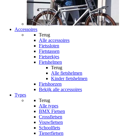
Accessoires
Terug
Alle
accessoires
Fietssloten
Fietstassen
Fietsrekjes
Fietshelmen
Terug
Alle
fietshelmen
Kinder fietshelmen
Fietshoezen
Bekijk alle accessoires
Types
Terug
Alle
types
BMX Fietsen
Crossfietsen
Vouwfietsen
Schoolfiets
Tienerfietsen