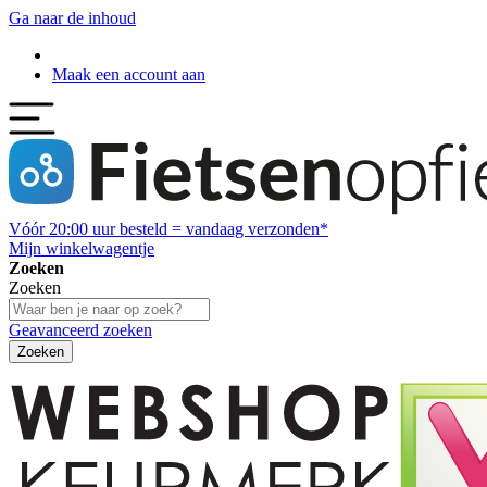
Ga naar de inhoud
Maak een account aan
Vóór
20:00
uur besteld = vandaag verzonden*
Mijn winkelwagentje
Zoeken
Zoeken
Geavanceerd zoeken
Zoeken