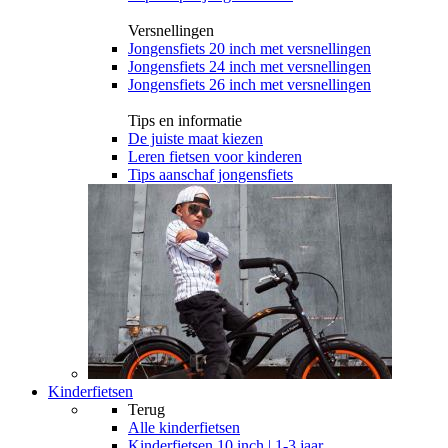
Versnellingen
Jongensfiets 20 inch met versnellingen
Jongensfiets 24 inch met versnellingen
Jongensfiets 26 inch met versnellingen
Tips en informatie
De juiste maat kiezen
Leren fietsen voor kinderen
Tips aanschaf jongensfiets
Kinderfietsen
Terug
Alle
kinderfietsen
Kinderfietsen 10 inch | 1-3 jaar