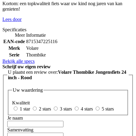
Kortom: een topkwaliteit fiets waar uw kind nog jaren van kan
genieten!
Lees door
Specificaties
Meer Informatie
EAN-code
8715347225116
Merk
Volare
Serie
Thombike
Bekijk alle specs
Schrijf uw eigen review
U plaatst een review over:
Volare Thombike Jongensfiets 24
inch - Rood
Uw waardering
Kwaliteit
1 star
2 stars
3 stars
4 stars
5 stars
Je naam
Samenvatting