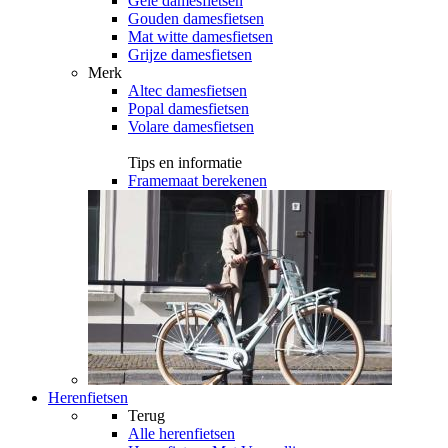
Gele damesfietsen
Gouden damesfietsen
Mat witte damesfietsen
Grijze damesfietsen
Merk
Altec damesfietsen
Popal damesfietsen
Volare damesfietsen
Tips en informatie
Framemaat berekenen
Herenfietsen
Terug
Alle
herenfietsen