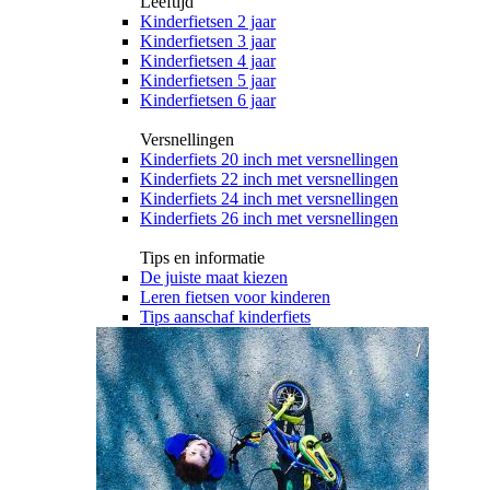
Leeftijd
Kinderfietsen 2 jaar
Kinderfietsen 3 jaar
Kinderfietsen 4 jaar
Kinderfietsen 5 jaar
Kinderfietsen 6 jaar
Versnellingen
Kinderfiets 20 inch met versnellingen
Kinderfiets 22 inch met versnellingen
Kinderfiets 24 inch met versnellingen
Kinderfiets 26 inch met versnellingen
Tips en informatie
De juiste maat kiezen
Leren fietsen voor kinderen
Tips aanschaf kinderfiets