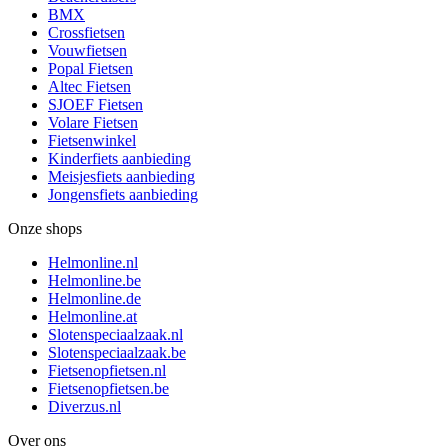
BMX
Crossfietsen
Vouwfietsen
Popal Fietsen
Altec Fietsen
SJOEF Fietsen
Volare Fietsen
Fietsenwinkel
Kinderfiets aanbieding
Meisjesfiets aanbieding
Jongensfiets aanbieding
Onze shops
Helmonline.nl
Helmonline.be
Helmonline.de
Helmonline.at
Slotenspeciaalzaak.nl
Slotenspeciaalzaak.be
Fietsenopfietsen.nl
Fietsenopfietsen.be
Diverzus.nl
Over ons