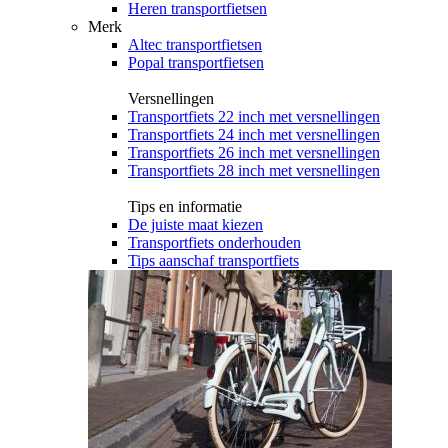
Heren transportfietsen
Merk
Altec transportfietsen
Popal transportfietsen
Versnellingen
Transportfiets 22 inch met versnellingen
Transportfiets 24 inch met versnellingen
Transportfiets 26 inch met versnellingen
Transportfiets 28 inch met versnellingen
Tips en informatie
De juiste maat kiezen
Transportfiets onderhouden
Tips aanschaf transportfiets