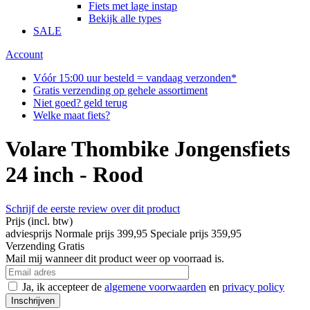
Fiets met lage instap
Bekijk alle types
SALE
Account
Vóór 15:00 uur besteld = vandaag verzonden*
Gratis verzending op gehele assortiment
Niet goed? geld terug
Welke maat fiets?
Volare Thombike Jongensfiets
24 inch - Rood
Schrijf de eerste review over dit product
Prijs
(incl. btw)
adviesprijs
Normale prijs
399,95
Speciale prijs
359,95
Verzending
Gratis
Mail mij wanneer dit product weer op voorraad is.
Ja, ik accepteer de
algemene voorwaarden
en
privacy policy
Inschrijven