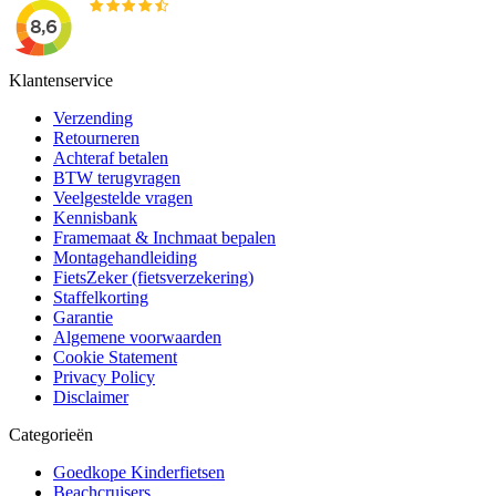
Klantenservice
Verzending
Retourneren
Achteraf betalen
BTW terugvragen
Veelgestelde vragen
Kennisbank
Framemaat & Inchmaat bepalen
Montagehandleiding
FietsZeker (fietsverzekering)
Staffelkorting
Garantie
Algemene voorwaarden
Cookie Statement
Privacy Policy
Disclaimer
Categorieën
Goedkope Kinderfietsen
Beachcruisers